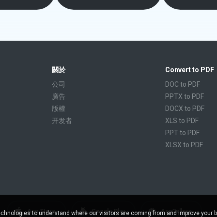
關於
Convert to PDF
公司
DOC to PDF
廣告
PPTX to PDF
版權
DOCX to PDF
开发者
XLS to PDF
PPT to PDF
XLSX to PDF
CBR to PDF
TXT to PDF
PPS to PDF
RTF to PDF
CBZ to PDF
App Store
Google Play
AppGallery
chnologies to understand where our visitors are coming from and improve your 