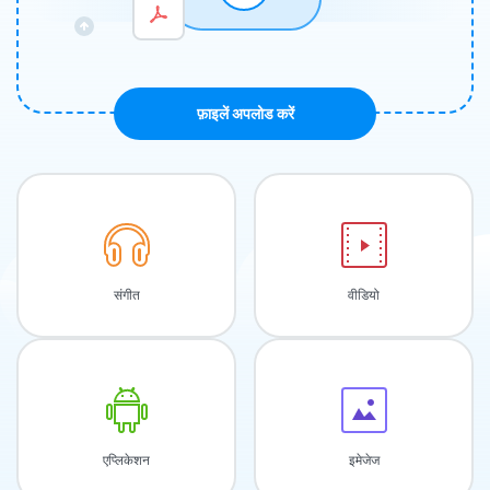
फ़ाइलें अपलोड करें
संगीत
वीडियो
एप्लिकेशन
इमेजेज