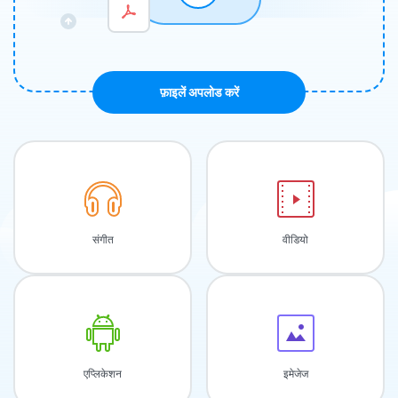
फ़ाइलें अपलोड करें
संगीत
वीडियो
एप्लिकेशन
इमेजेज