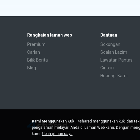
Rangkaian laman web
Bantuan
Premium
Sokongan
Carian
Soalan Lazim
Bilik Berita
Lawatan Pantas
Blog
Ciri-ciri
Hubungi Kami
Kami Menggunakan Kuki.
4shared menggunakan kuki dan tekn
pengalaman melayari Anda di Laman Web kami. Dengan menggu
kami.
Ubah pilihan saya