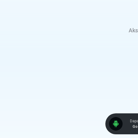
Aks
Dapa
Go