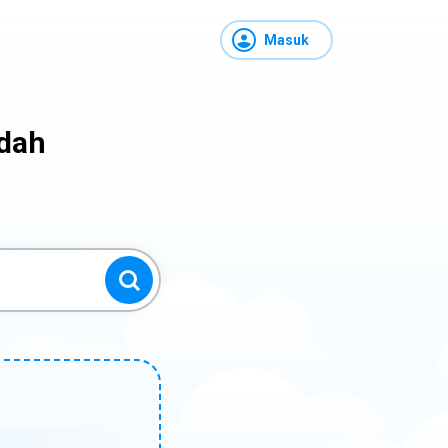
Masuk
udah