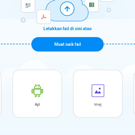
Letakkan fail di sini atau
Muat naik fail
Apl
Imej