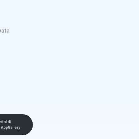
yata
okai di
AppGallery