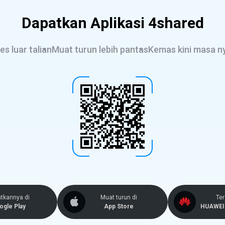
Dapatkan Aplikasi 4shared
es luar talian
Muat turun lebih pantas
Kemas kini masa n
tkannya di
Muat turun di
Ter
ogle Play
App Store
HUAWEI 