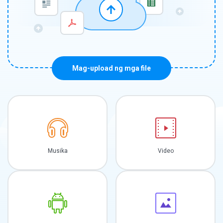
Mag-upload ng mga file
Musika
Video