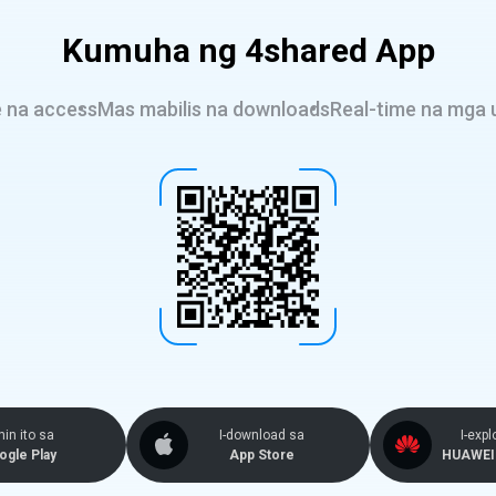
Kumuha ng 4shared App
e na access
Mas mabilis na downloads
Real-time na mga 
in ito sa
I-download sa
I-expl
ogle Play
App Store
HUAWEI 