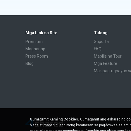
Mga Link sa Site
Tulong
Premium
Suporta
Maghanap
FAQ
Press Room
Mabilis na Tour
Blog
Mga Feature
Makipag-ugnayan s
Gumagamit Kami ng Cookies.
Gumagamit ang 4shared ng coo
bisita at mapabuti ang iyong karanasan sa pag-browse sa am