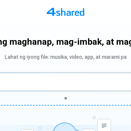
ng maghanap, mag-imbak, at ma
Lahat ng iyong file: musika, video, app, at marami pa
o