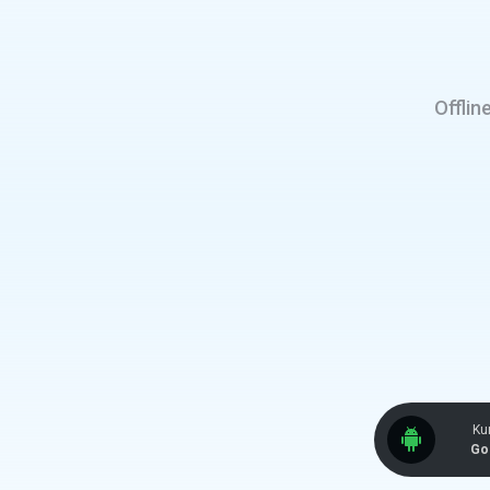
Offlin
Kun
Go