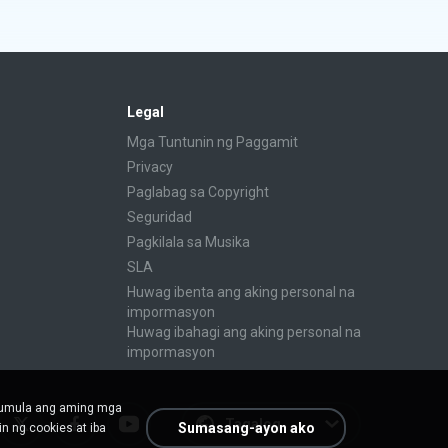
Legal
Mga Tuntunin ng Paggamit
Privacy
Paglabag sa Copyright
Seguridad
Pagkilala sa Musika
SLA
Huwag ibenta ang aking personal na
impormasyon
Huwag ibahagi ang aking personal na
impormasyon
mumula ang aming mga
Tagalog
Sumasang-ayon ako
n ng cookies at iba