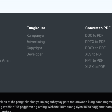
Tungkol sa
Convert to PDF
Kumpanya
DOC to PDF
Advertising
PPTX to PDF
Copyright
DOCX to PDF
Developer
XLS to PDF
a Amin
PPT to PDF
XLSX to PDF
CBR to PDF
TXT to PDF
PPS to PDF
RTF to PDF
CBZ to PDF
kies at iba pang teknolohiya sa pagsubaybay para maunawaan kung saan nag
FB2 to PDF
App Store
Google Play
AppGallery
ing Website. Sa paggamit ng aming Website, sumasang-ayon ka sa paggamit nami
EPUB to PDF