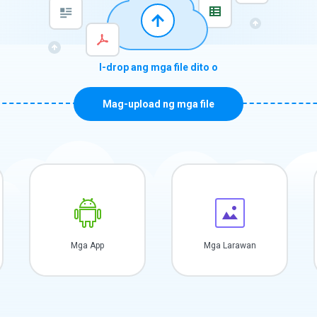
I-drop ang mga file dito o
Mag-upload ng mga file
Mga App
Mga Larawan