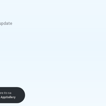
update
ore ito sa
AppGallery