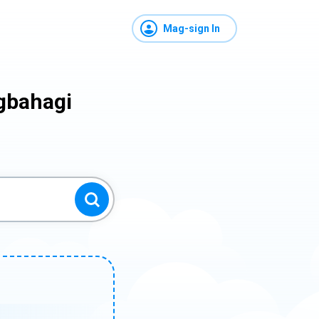
Mag-sign In
gbahagi