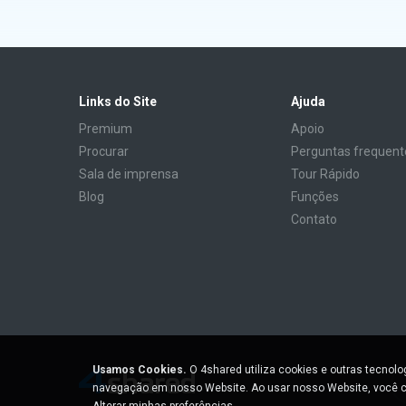
Links do Site
Ajuda
Premium
Apoio
Procurar
Perguntas frequent
Sala de imprensa
Tour Rápido
Blog
Funções
Contato
Usamos Cookies.
O 4shared utiliza cookies e outras tecnol
navegação em nosso Website. Ao usar nosso Website, você c