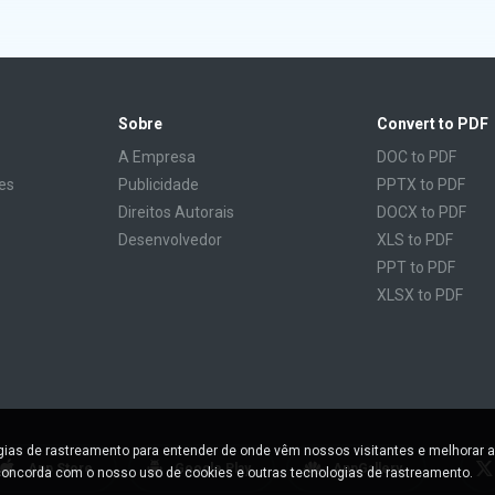
Sobre
Convert to PDF
A Empresa
DOC to PDF
es
Publicidade
PPTX to PDF
Direitos Autorais
DOCX to PDF
Desenvolvedor
XLS to PDF
PPT to PDF
XLSX to PDF
CBR to PDF
TXT to PDF
PPS to PDF
RTF to PDF
CBZ to PDF
ogias de rastreamento para entender de onde vêm nossos visitantes e melhorar a
FB2 to PDF
App Store
Google Play
AppGallery
oncorda com o nosso uso de cookies e outras tecnologias de rastreamento.
EPUB to PDF