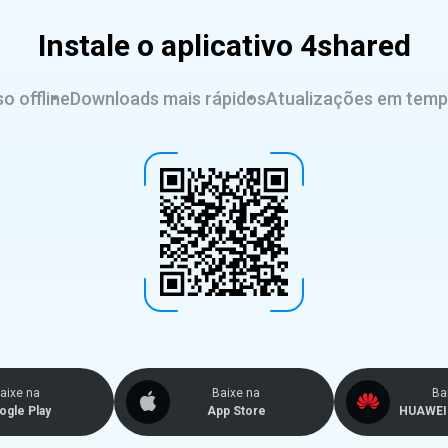
Instale o aplicativo 4shared
o offline
Downloads mais rápidos
Atualizações em temp
aixe na
Baixe na
Ba
ogle Play
App Store
HUAWEI 