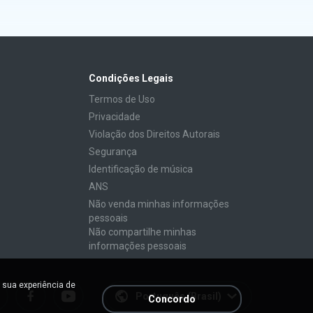
Condições Legais
Termos de Uso
Privacidade
Violação dos Direitos Autorais
Segurança
Identificação de música
ANS
Não venda minhas informações
pessoais
Não compartilhe minhas
informações pessoais
 sua experiência de
Português (Brasil)
Concordo