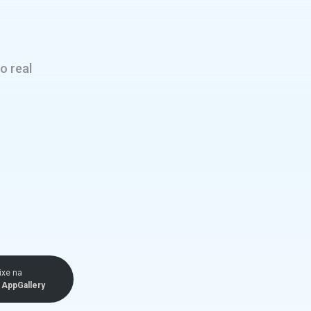
o real
ixe na
AppGallery