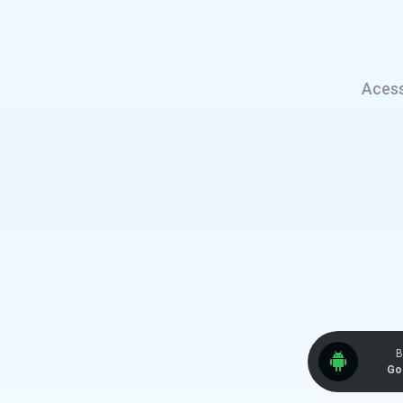
Acess
B
Go