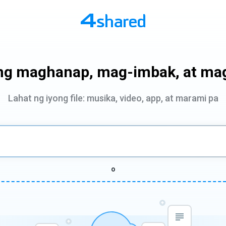
ng maghanap, mag-imbak, at ma
Lahat ng iyong file: musika, video, app, at marami pa
o