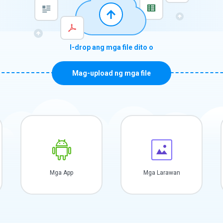
I-drop ang mga file dito o
Mag-upload ng mga file
Mga App
Mga Larawan