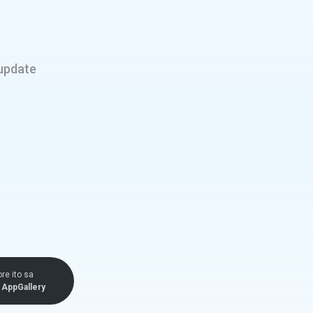
update
ore ito sa
AppGallery