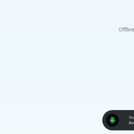
Offlin
Kun
Go