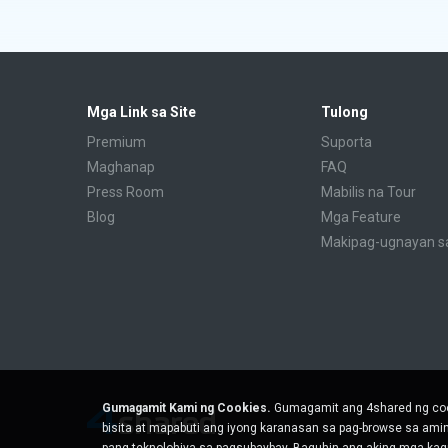
Mga Link sa Site
Tulong
Premium
Suporta
Maghanap
FAQ
Press Room
Mabilis na Tour
Blog
Mga Feature
Makipag-ugnayan s
Gumagamit Kami ng Cookies.
Gumagamit ang 4shared ng coo
bisita at mapabuti ang iyong karanasan sa pag-browse sa am