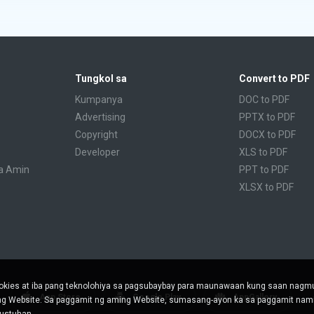
Tungkol sa
Convert to PDF
Kumpanya
DOC to PDF
Advertising
PPTX to PDF
Copyright
DOCX to PDF
Developer
XLS to PDF
a Amin
PPT to PDF
XLSX to PDF
CBR to PDF
TXT to PDF
PPS to PDF
RTF to PDF
CBZ to PDF
kies at iba pang teknolohiya sa pagsubaybay para maunawaan kung saan nag
FB2 to PDF
App Store
Google Play
AppGallery
ing Website. Sa paggamit ng aming Website, sumasang-ayon ka sa paggamit nami
EPUB to PDF