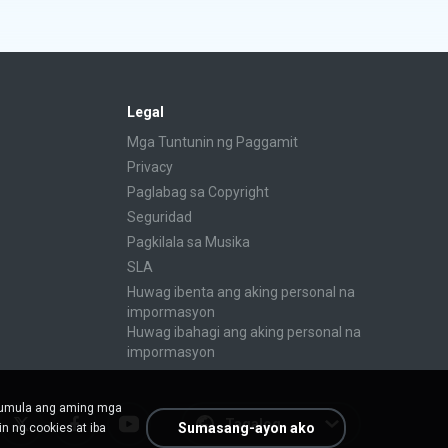
Legal
Mga Tuntunin ng Paggamit
Privacy
Paglabag sa Copyright
Seguridad
Pagkilala sa Musika
SLA
Huwag ibenta ang aking personal na
impormasyon
Huwag ibahagi ang aking personal na
impormasyon
mumula ang aming mga
Tagalog
Sumasang-ayon ako
n ng cookies at iba