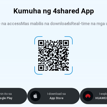
Kumuha ng 4shared App
e na access
Mas mabilis na downloads
Real-time na mga 
in ito sa
I-download sa
I-expl
ogle Play
App Store
HUAWEI 