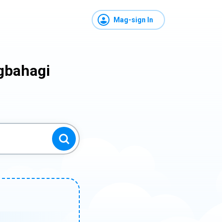
Mag-sign In
gbahagi