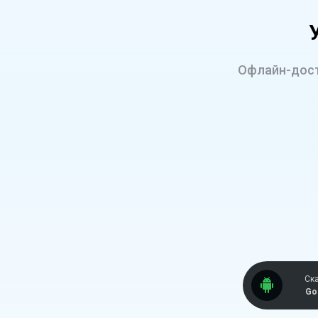
Офлайн-дос
Ск
Go