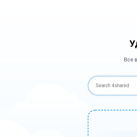
У
Все 