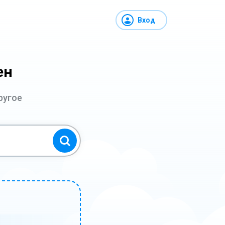
Вход
ен
ругое