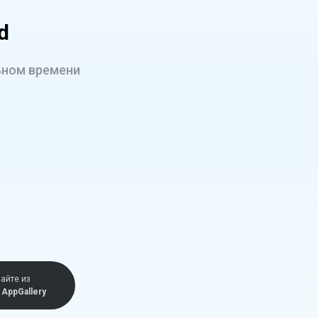
d
ьном времени
айте из
AppGallery