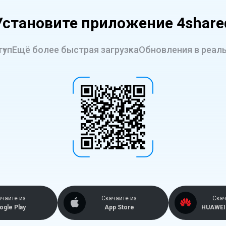
Установите приложение 4share
туп
Ещё более быстрая загрузка
Обновления в реал
ачайте из
Скачайте из
Cкач
ogle Play
App Store
HUAWEI 