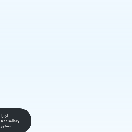
آن را 
AppGallery
جستجو ک