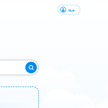
ورود
ج