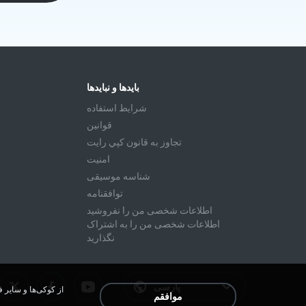
بایدها و نبایدها
شرايط استفاده
قوانين
تجاوز به قانون كپي رايت
امنیت
شناسه موسیقی
توافقنامه
اطلاعات شخصی من را نفروشید
اطلاعات شخصی من را به اشتراک
نگذارید
پارسی
موافقم