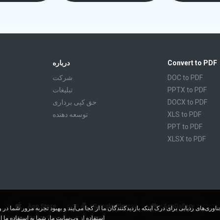
Convert to PDF
درباره
DOC to PDF
شرکت
PPTX to PDF
تبليغات
DOCX to PDF
حق کپی برداری
XLS to PDF
توسعه دهنده
PPT to PDF
XLSX to PDF
CBR to PDF
TXT to PDF
PPS to PDF
RTF to PDF
CBZ to PDF
App Store
Google Play
AppGallery
FB2 to PDF
استفاده از وب‌سایت ما، شما به استفاده ما ا