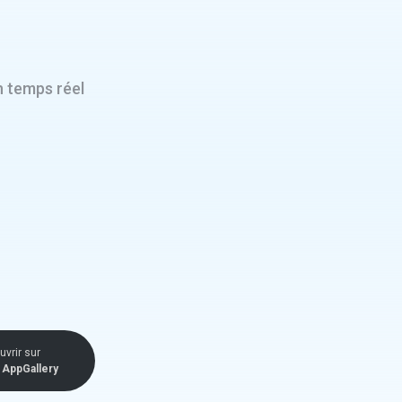
n temps réel
vrir sur
AppGallery