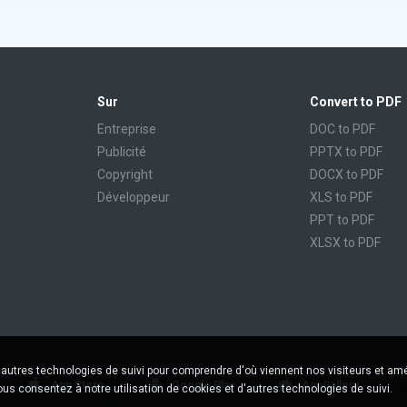
Sur
Convert to PDF
Entreprise
DOC to PDF
Publicité
PPTX to PDF
Copyright
DOCX to PDF
Développeur
XLS to PDF
PPT to PDF
XLSX to PDF
CBR to PDF
TXT to PDF
PPS to PDF
RTF to PDF
CBZ to PDF
'autres technologies de suivi pour comprendre d'où viennent nos visiteurs et amé
FB2 to PDF
App Store
Google Play
AppGallery
vous consentez à notre utilisation de cookies et d'autres technologies de suivi.
EPUB to PDF