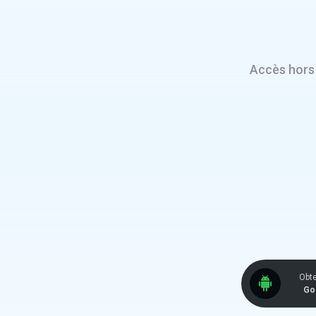
Accès hors
Obte
Go