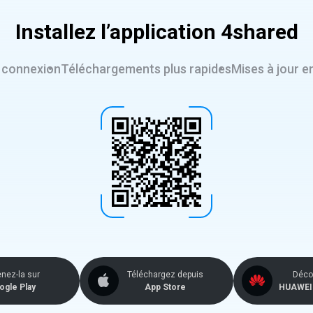
Installez l’application 4shared
 connexion
Téléchargements plus rapides
Mises à jour e
nez-la sur
Téléchargez depuis
Décou
ogle Play
App Store
HUAWEI 