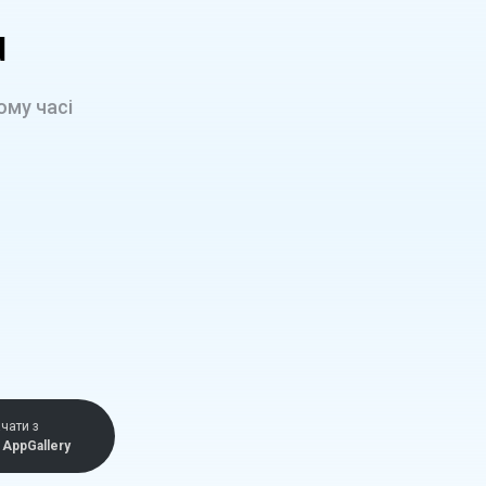
d
ому часі
чати з
AppGallery