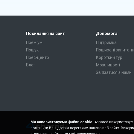
Посилання на сайт
Допомога
Преміум
Підтримка
Пошук
Поширені запитан
Прес-центр
Короткий тур
Блог
Можливості
Зв'язатися з нами
Ми використовуємо файли cookie.
4shared використовує ф
поліпшити Ваш досвід перегляду нашого веб-сайту. Викорис