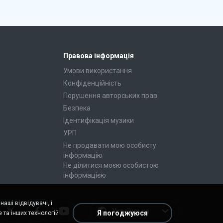
Правова інформація
Умови використання
Конфіденційність
Порушення авторських прав
Безпека
Ідентифікація музики
УРП
Не продавати мою особисту
інформацію
Не ділитися моєю особистою
інформацією
аші відвідувачі, і
Українська
Я погоджуюся
 та інших технологій