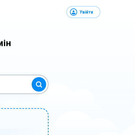
Увійти
мін