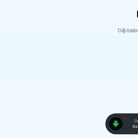
Офлайн
С
Go