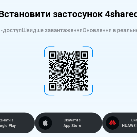
Встановити застосунок 4share
-доступ
Швидше завантаження
Оновлення в реальн
качати з
Скачати з
Ска
ogle Play
App Store
HUAWEI 