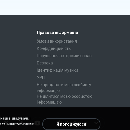
Правова інформація
Умови використання
Конфіденційність
Порушення авторських прав
Безпека
Ідентифікація музики
УРП
Не продавати мою особисту
інформацію
Не ділитися моєю особистою
інформацією
аші відвідувачі, і
Українська
Я погоджуюся
 та інших технологій