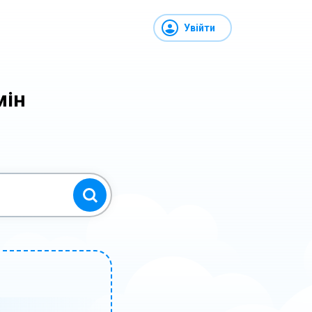
Увійти
мін