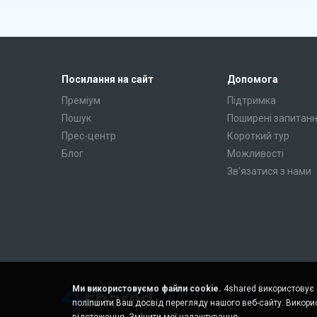
Посилання на сайт
Допомога
Преміум
Підтримка
Пошук
Поширені запитан
Прес-центр
Короткий тур
Блог
Можливості
Зв'язатися з нами
Ми використовуємо файли cookie.
4shared використовує ф
поліпшити Ваш досвід перегляду нашого веб-сайту. Викорис