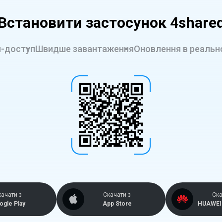
Встановити застосунок 4share
-доступ
Швидше завантаження
Оновлення в реальн
качати з
Скачати з
Ска
ogle Play
App Store
HUAWEI 