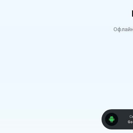
Офлайн
С
Go