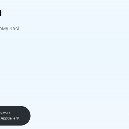
d
ому часі
чати з
AppGallery