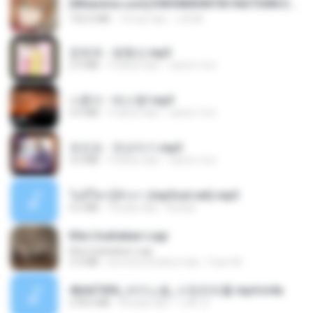
[Witanime.com] KWONMSNITIK1NGTDNN EP 04 HD.mp4
192.0 MB
14 hari lalu
JUVIA
문희옥 - 평행선.mp3
2.9 MB
4 tahun lalu
castor-trot
나훈아 - 테스형!.mp3
4.4 MB
4 tahun lalu
castor-trot
유진표 - 천년지기.mp3
3.0 MB
4 tahun lalu
castor-trot
ไม่มีใครรู้ตัวเรา (mp3cut.net).mp3
4.2 MB
3 bulan lalu
Kratae
Kita Usahakan Lagi
Kita Usahakan Lagi
3.3 MB
kira-kira setahun lalu
Fazri M.
4b6d7436_바이노럴_사정컨트롤.mp4.m4a
278.6 MB
8 bulan lalu
누빠 모.