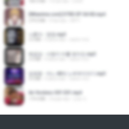
186.0 MB
15 hari lalu
LOLKI
[Witanime.com] DTRD EP 04 HD.mp4
279.0 MB
9 hari lalu
DRTY
나훈아 - 영영.mp3
3.5 MB
4 tahun lalu
castor-trot
배금성 - 사랑이 비를 맞아요.mp3
3.5 MB
4 tahun lalu
castor-trot
임영웅 - 어느 60대 노부부이야기.mp3
4.6 MB
4 tahun lalu
castor-trot
Air Hostess S01 E01.mp4
174.4 MB
3 bulan lalu
민호 이.