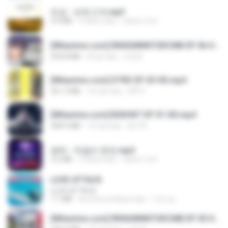
진성 - 보릿고개.mp3
3.4 MB
4 tahun lalu
castor-trot
[Witanime.com] RKNGMNNTSRCMB EP 06 HD.mp4
294.8 MB
8 hari lalu
LOLKI
[Witanime.com] DTRD EP 03 HD.mp4
321.3 MB
16 hari lalu
DRTY
[Witanime.com] BSKHKT EP 01 HD.mp4
408.9 MB
13 hari lalu
BLITR
영탁 - 막걸리 한잔.mp3
3.2 MB
3 tahun lalu
castor-trot
LOVE ATTACK
LOVE ATTACK
7.1 MB
kira-kira setahun lalu
지빈 임.
[Witanime.com] RKNGMNNTSRCMB EP 05 HD.mp4