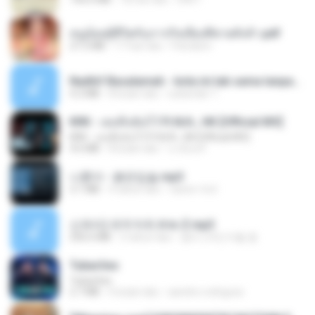
หนูน้อยสู้ชีวิตกับภารกิจเลี้ยงพี่ชายทั้งห้า.pdf
27.2 MB
17 hari lalu
Pandarin
Nadhif Basalamah - kota ini tak sama tanpamu (Official Lyric Video).mp3
4.2 MB
8 bulan lalu
sukandar T.
KRK - เธอทิ้งฉันไว้ Ft.N/A , HK [Official MV]
KRK - เธอทิ้งฉันไว้ Ft.N/A , HK [Official MV]
4.6 MB
8 bulan lalu
นวมินทร์
나훈아 - 붉은입술.mp3
3.1 MB
4 tahun lalu
castor-trot
신유리) 유두자위 A to Z.mp3
256.6 MB
2 tahun lalu
좀비고4인커플 좀.
Tubarões
Tubarões
2.7 MB
6 bulan lalu
aandre.rodrigues