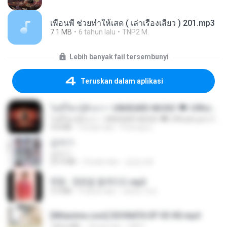
เพื่อนพี่ ช่วยทำให้เสด ( เล่าเรื่องเสียว ) 201.mp3
7.1 MB
6 tahun lalu
TNP2 M.
Lebih banyak fail tersembunyi
Teruskan dalam aplikasi
ไม่มีใครรู้ตัวเรา– UNHEARD MUSIC 🖤| Official Lyric Video | เพลงสู้ชีวิต
ไม่มีใครรู้ตัวเรา– UNHEARD MUSIC 🖤| Official Lyric Video | เพลงสู้ชีวิต
4.8 MB
3 bulan lalu
Peeraya L.
갑자기
갑자기
23.9 MB
2 bulan lalu
금금선화
현철 - 청춘을 돌려다오.mp3
3.3 MB
4 tahun lalu
castor-trot
[Witanime.com] SDONATA EP 03 HD.mp4
140.6 MB
18 hari lalu
GRET