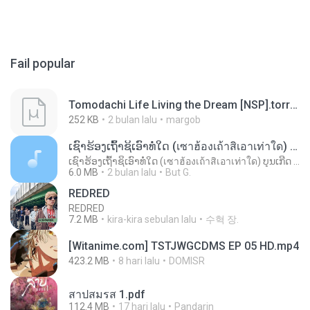
Fail popular
Tomodachi Life Living the Dream [NSP].torrent
252 KB
2 bulan lalu
margob
ເຊົາຮ້ອງເຖົ້າຊິເອົາທໍ່ໃດ (เซาฮ้องเถ้าสิเอาเท่าใด) ບຸນເກີດ ຫນູຫ່ວງ ft. ໂສພາ ຈຸນທະລາ
ເຊົາຮ້ອງເຖົ້າຊິເອົາທໍ່ໃດ (เซาฮ้องเถ้าสิเอาเท่าใด) ບຸນເກີດ ຫນູຫ່ວງ ft. ໂສພາ ຈຸນທະລາ
6.0 MB
2 bulan lalu
But G.
REDRED
REDRED
7.2 MB
kira-kira sebulan lalu
수혁 장.
[Witanime.com] TSTJWGCDMS EP 05 HD.mp4
423.2 MB
8 hari lalu
DOMISR
สาปสมรส 1.pdf
112.4 MB
17 hari lalu
Pandarin