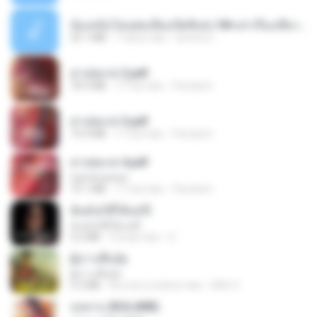
น้องหนิงโดนพ่อเลี้ยงเปิดซิงค่ะ18+เล่าเรื่องเสียว.mp3
25.1 MB
7 tahun lalu
lambcr2 ..
สาปสมรส 2.pdf
78.3 MB
17 hari lalu
Pandarin
สาปสมรส 3.pdf
73.4 MB
17 hari lalu
Pandarin
สาปสมรส 4.pdf
CamScanner
73.1 MB
17 hari lalu
Pandarin
ฉันมันก็ดีได้แค่นี้
ฉันมันก็ดีได้แค่นี้
4.2 MB
9 bulan lalu
D
ผู้บ่าวเสื้อปุ๋ย
ผู้บ่าวเสื้อปุ๋ย
5.2 MB
kira-kira setahun lalu
Mith 9.
กุหลาบ (KULARB)