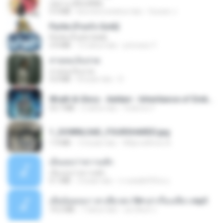
กุหลาบ (KULARB)
5.9 MB
kira-kira setahun lalu
Suwan J.
Pyrite (Fool's Gold)
Pyrite (Fool's Gold)
3.4 MB
12 tahun lalu
princess Y.
สายลมเจ็บปวด
สายลมเจ็บปวด
4.0 MB
8 bulan lalu
D
Wrath & Glory - Aeldari - Inheritance of Embers.pdf
53.7 MB
2 tahun lalu
federico f
1_DOWNLOAD_FOURSHARED.jpg
1.9 MB
12 bulan lalu
Wtlprodthree A.
เอิ้นเธอว่าความฮัก
เอิ้นเธอว่าความฮัก
4.1 MB
2 bulan lalu
ถามพ่อ&#39;พ ม.
เมียน้อยเหงา พาเสียวค่ะ18+เล่าเรื่องเสียว.mp3
14.2 MB
7 tahun lalu
อมรพันธ์ จ.