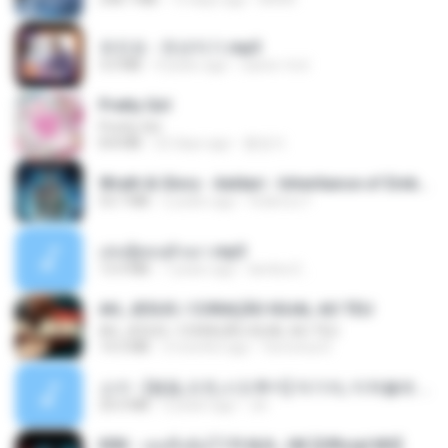
유진표 - 천년지기.mp3
3.0 MB
4 years ago
castor-trot
Pretty Girl
Pretty Girl
8.8 MB
22 days ago
황영지
Wrath & Glory - Aeldari - Inheritance of Embers.pdf
53.7 MB
2 years ago
federico f
เล่นชู้ตอนผัวเมา.mp3
13.4 MB
7 years ago
lambcr2 ..
AH, JESUS / CORAÇÃO IGUAL AO TEU
AH, JESUS / CORAÇÃO IGUAL AO TEU
14.3 MB
3 months ago
Veronica D.
소이 - [펨돔,오컨,시오후키] 자기야, 미쳐볼래 #남성향 #ASMR #펨돔 #여공남수 #19금.mp3
20.0 MB
2 years ago
Jin
KRK - เธอทิ้งฉันไว้ Ft.N/A , HK [Official MV]