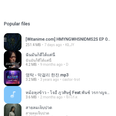
Popular files
[Witanime.com] HMYNGWHSNIDMS2S EP 05 HD.mp4
251.4 MB
7 days ago
KILJY
ฉันมันก็ดีได้แค่นี้
ฉันมันก็ดีได้แค่นี้
4.2 MB
9 months ago
D
영탁 - 막걸리 한잔.mp3
3.2 MB
3 years ago
castor-trot
หม้อหุงข้าว - โจอี้ ภูวศิษฐ์ Feat.พั้นช์ วรกาญจน์-315237.mp3
3.6 MB
2 months ago
จิ๊กโก๋ ส.
สายลมเจ็บปวด
สายลมเจ็บปวด