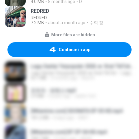
4.0 MB
8 months ago
D
REDRED
REDRED
7.2 MB
about a month ago
수혁 장.
More files are hidden
Continue in app
Lagu Santai Terpopuler 2026 🔥 Viral TikTok — Lagu Pop Indonesia Terbaru & Paling Hits 2026
Lagu Santai Terpopuler 2026 🔥 Viral TikTok — Lagu Pop Indonesia Terbaru & Paling Hits 2026
65.1 MB
3 months ago
Azis N.
문희옥 - 평행선.mp3
2.9 MB
4 years ago
castor-trot
[Witanime.com] SDONATA EP 05 HD.mp4
181.2 MB
4 days ago
GRET
[Witanime.com] BT EP 04 HD.mp4
248.7 MB
13 days ago
BAXK