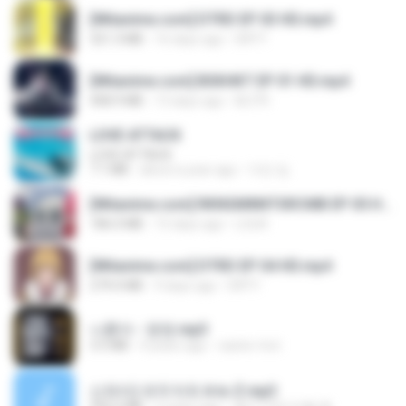
[Witanime.com] DTRD EP 03 HD.mp4
321.3 MB
16 days ago
DRTY
[Witanime.com] BSKHKT EP 01 HD.mp4
408.9 MB
13 days ago
BLITR
LOVE ATTACK
LOVE ATTACK
7.1 MB
about a year ago
지빈 임.
[Witanime.com] RKNGMNNTSRCMB EP 05 HD.mp4
186.0 MB
15 days ago
LOLKI
[Witanime.com] DTRD EP 04 HD.mp4
279.0 MB
9 days ago
DRTY
나훈아 - 영영.mp3
3.5 MB
4 years ago
castor-trot
신유리) 유두자위 A to Z.mp3