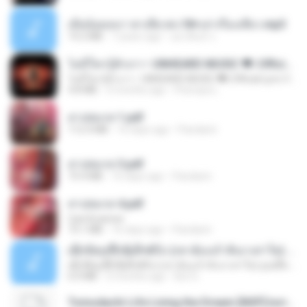
เมียน้อยเหงา พาเสียวค่ะ18+เล่าเรื่องเสียว.mp3
14.2 MB
7 years ago
อมรพันธ์ จ.
ไม่มีใครรู้ตัวเรา– UNHEARD MUSIC 🖤| Official Lyric Video | เพลงสู้ชีวิต
ไม่มีใครรู้ตัวเรา– UNHEARD MUSIC 🖤| Official Lyric Video | เพลงสู้ชีวิต
4.8 MB
3 months ago
Peeraya L.
สาปสมรส 1.pdf
112.4 MB
16 days ago
Pandarin
สาปสมรส 3.pdf
73.4 MB
16 days ago
Pandarin
สาปสมรส 4.pdf
CamScanner
73.1 MB
16 days ago
Pandarin
ເຊົາຮ້ອງເຖົ້າຊິເອົາທໍ່ໃດ (เซาฮ้องเถ้าสิเอาเท่าใด) ບຸນເກີດ ຫນູຫ່ວງ ft. ໂສພາ ຈຸນທະລາ
ເຊົາຮ້ອງເຖົ້າຊິເອົາທໍ່ໃດ (เซาฮ้องเถ้าสิเอาเท่าใด) ບຸນເກີດ ຫນູຫ່ວງ ft. ໂສພາ ຈຸນທະລາ
6.0 MB
2 months ago
But G.
Tomodachi Life Living the Dream [NSP].torrent