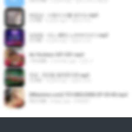
256.6 MB
2 years ago
좀비고4인커플 좀.
배금성 - 사랑이 비를 맞아요.mp3
3.5 MB
4 years ago
castor-trot
임영웅 - 어느 60대 노부부이야기.mp3
4.6 MB
4 years ago
castor-trot
Air Hostess S01 E01.mp4
174.4 MB
3 months ago
민호 이.
진성 - 천년을 빌려준다면.mp3
3.4 MB
4 years ago
castor-trot
[Witanime.com] TSTJWGCDMS EP 05 HD.mp4
423.2 MB
8 days ago
DOMISR