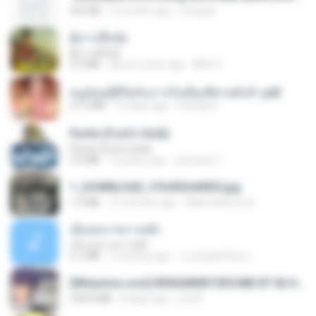
252 KB
2 months ago
margob
ผู้บ่าวเสื้อปุ๋ย
ผู้บ่าวเสื้อปุ๋ย
5.2 MB
about a year ago
Mith 9.
หนูน้อยสู้ชีวิตกับภารกิจเลี้ยงพี่ชายทั้งห้า.pdf
27.2 MB
16 days ago
Pandarin
Pyrite (Fool's Gold)
Pyrite (Fool's Gold)
3.4 MB
12 years ago
princess Y.
1_DOWNLOAD_FOURSHARED.jpg
1.9 MB
12 months ago
Wtlprodthree A.
เอิ้นเธอว่าความฮัก
เอิ้นเธอว่าความฮัก
4.1 MB
2 months ago
ถามพ่อ&#39;พ ม.
[Witanime.com] RKNGMNNTSRCMB EP 06 HD.mp4
294.8 MB
8 days ago
LOLKI