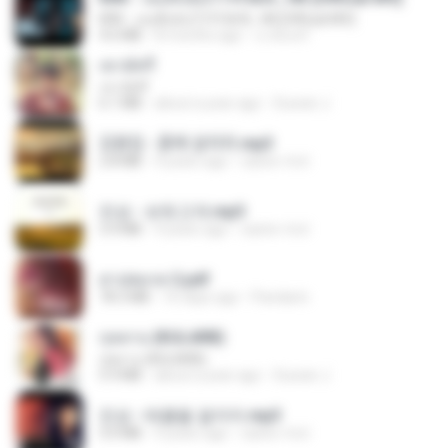
KRK - เธอทิ้งฉันไว้ Ft.N/A , HK [Official MV]
4.6 MB
8 months ago
นวมินทร์
เขามัทรี
เขามัทรี
6.1 MB
about a year ago
Suwan J.
김용임 - 흙에 살리라.mp3
2.8 MB
4 years ago
castor-trot
진성 - 보릿고개.mp3
3.4 MB
4 years ago
castor-trot
สาปสมรส 2.pdf
78.3 MB
16 days ago
Pandarin
กุหลาบ (KULARB)
กุหลาบ (KULARB)
5.9 MB
about a year ago
Suwan J.
진성 - 태클을 걸지마.mp3
3.0 MB
4 years ago
castor-trot