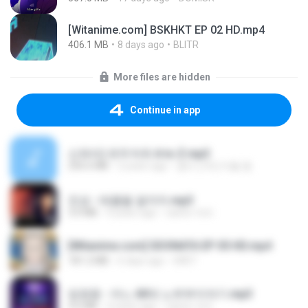
[Witanime.com] BSKHKT EP 02 HD.mp4
406.1 MB
8 days ago
BLITR
More files are hidden
Continue in app
신유리) 유두자위 A to Z.mp3
256.6 MB
2 years ago
좀비고4인커플 좀.
진성 - 태클을 걸지마.mp3
3.0 MB
4 years ago
castor-trot
[Witanime.com] SDONATA EP 05 HD.mp4
181.2 MB
6 days ago
GRET
임영웅 - 어느 60대 노부부이야기.mp3
4.6 MB
4 years ago
castor-trot