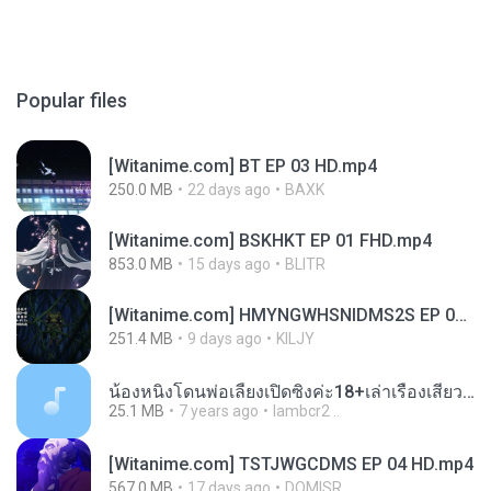
Popular files
[Witanime.com] BT EP 03 HD.mp4
250.0 MB
22 days ago
BAXK
[Witanime.com] BSKHKT EP 01 FHD.mp4
853.0 MB
15 days ago
BLITR
[Witanime.com] HMYNGWHSNIDMS2S EP 05 HD.mp4
251.4 MB
9 days ago
KILJY
น้องหนิงโดนพ่อเลี้ยงเปิดซิงค่ะ18+เล่าเรื่องเสียว.mp3
25.1 MB
7 years ago
lambcr2 ..
[Witanime.com] TSTJWGCDMS EP 04 HD.mp4
567.0 MB
17 days ago
DOMISR