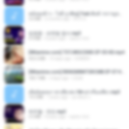
หม้อหุงข้าว - โจอี้ ภูวศิษฐ์ Feat.พั้นช์ วรกาญจน์-315237.mp3
3.6 MB
2 months ago
จิ๊กโก๋ ส.
임영웅 - 보랏빛 엽서.mp3
4.4 MB
4 years ago
castor-trot
[Witanime.com] TSTJWGCDMS EP 05 HD.mp4
423.2 MB
10 days ago
DOMISR
[Witanime.com] RKNGMNNTSRCMB EP 07 HD.mp4
183.7 MB
3 days ago
LOLKI
เมียน้อยเหงา พาเสียวค่ะ18+เล่าเรื่องเสียว.mp3
14.2 MB
7 years ago
อมรพันธ์ จ.
박우철 - 연모.mp3
3.5 MB
4 years ago
castor-trot