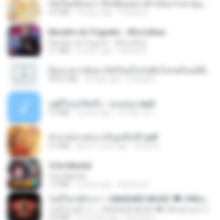
เกิดใหม่อีกครา อี๋เหนียงอย่างข้าเป็นภรรยาขุนนาง 1_ST.pdf
4.9 MB
18 days ago
Pandarin
Barulho do Foguete - #Escolhas
Barulho do Foguete - #Escolhas
2.1 MB
2 years ago
Camila A.
ย้อนเวลากลับมาเกิดใหม่ในวันสิ้นโลกพร้อมมิติส่วนตัว 1-443 [จบ] - 揍趴长颈鹿.pdf
499.6 MB
18 days ago
Pandarin
อยู่ที่ไหนก็คิดถึง - เมนทอล.mp3
4.2 MB
2 years ago
มันไม้สาย ม.
ฝ่าบาททรงพระเจริญหมื่นปี1.pdf
6.4 MB
about a year ago
Orasa K.
5 Da Manhã
5 Da Manhã
7.0 MB
2 years ago
leandro A.
ไม่มีใครรู้ตัวเรา– UNHEARD MUSIC 🖤| Official Lyric Video | เพลงสู้ชีวิต
ไม่มีใครรู้ตัวเรา– UNHEARD MUSIC 🖤| Official Lyric Video | เพลงสู้ชีวิต
4.8 MB
3 months ago
Peeraya L.