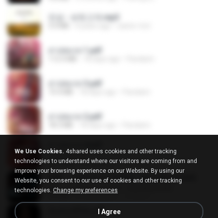
진성 - 보릿고개.mp3
3.4 MB
4 years ago
castor-trot
สาปสมรส 1.pdf
112.4 MB
18 days ago
Pandarin
สาปสมรส 3.pdf
73.4 MB
18 days ago
Pandarin
สาปสมรส 2.pdf
78.3 MB
18 days ago
Pandarin
สาปสมรส 4.pdf
We Use Cookies.
4shared uses cookies and other tracking
CamScanner
technologies to understand where our visitors are coming from and
73.1 MB
18 days ago
Pandarin
improve your browsing experience on our Website. By using our
KRK - เธอทิ้งฉันไว้ Ft.N/A , HK [Official MV]
Website, you consent to our use of cookies and other tracking
KRK - เธอทิ้งฉันไว้ Ft.N/A , HK [Official MV]
technologies.
Change my preferences
4.6 MB
8 months ago
นวมินทร์
ฉันมันก็ดีได้แค่นี้
I Agree