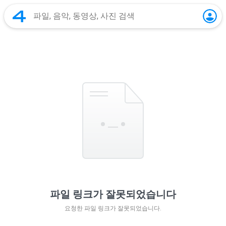
파일 링크가 잘못되었습니다
요청한 파일 링크가 잘못되었습니다.