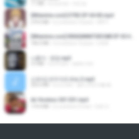
7.1 MB
il y a un an
지빈 임.
[Witanime.com] DTRD EP 04 HD.mp4
279.0 MB
il y a environ 10 jours
DRTY
[Witanime.com] RKNGMNNTSRCMB EP 05 HD.mp4
186.0 MB
il y a environ 16 jours
LOLKI
나훈아 - 영영.mp3
3.5 MB
il y a 4 ans
castor-trot
신유리) 유두자위 A to Z.mp3
256.6 MB
il y a 2 ans
좀비고4인커플 좀.
Air Hostess S01 E01.mp4
174.4 MB
il y a environ 3 mois
민호 이.