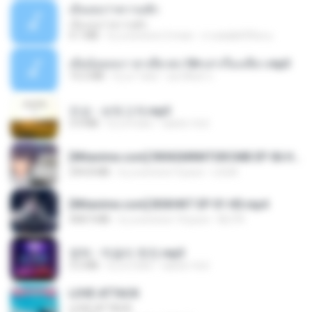
เอิ้นเธอว่าความฮัก
เอิ้นเธอว่าความฮัก
4.1 MB
il y a environ 2 mois
ถามพ่อ&#39;พ ม.
เมียน้อยเหงา พาเสียวค่ะ18+เล่าเรื่องเสียว.mp3
14.2 MB
il y a 7 ans
อมรพันธ์ จ.
진성 - 보릿고개.mp3
3.4 MB
il y a 4 ans
castor-trot
[Witanime.com] RKNGMNNTSRCMB EP 06 HD.mp4
294.8 MB
il y a environ 9 jours
LOLKI
[Witanime.com] BSKHKT EP 01 HD.mp4
408.9 MB
il y a environ 14 jours
BLITR
영탁 - 막걸리 한잔.mp3
3.2 MB
il y a 3 ans
castor-trot
LOVE ATTACK
LOVE ATTACK