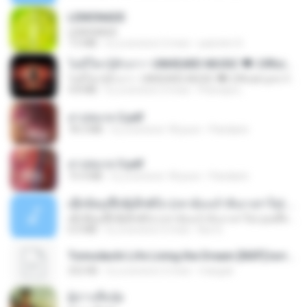
LEMONADE
LEMONADE
7.5 MB
il y a environ 2 mois
yasmim O.
ไม่มีใครรู้ตัวเรา– UNHEARD MUSIC 🖤| Official Lyric Video | เพลงสู้ชีวิต
ไม่มีใครรู้ตัวเรา– UNHEARD MUSIC 🖤| Official Lyric Video | เพลงสู้ชีวิต
4.8 MB
il y a environ 3 mois
Peeraya L.
สาปสมรส 2.pdf
78.3 MB
il y a environ 18 jours
Pandarin
สาปสมรส 3.pdf
73.4 MB
il y a environ 18 jours
Pandarin
ເຊົາຮ້ອງເຖົ້າຊິເອົາທໍ່ໃດ (เซาฮ้องเถ้าสิเอาเท่าใด) ບຸນເກີດ ຫນູຫ່ວງ ft. ໂສພາ ຈຸນທະລາ
ເຊົາຮ້ອງເຖົ້າຊິເອົາທໍ່ໃດ (เซาฮ้องเถ้าสิเอาเท่าใด) ບຸນເກີດ ຫນູຫ່ວງ ft. ໂສພາ ຈຸນທະລາ
6.0 MB
il y a environ 2 mois
But G.
Tomodachi Life Living the Dream [NSP].torrent
252 KB
il y a environ 2 mois
margob
ผู้บ่าวเสื้อปุ๋ย