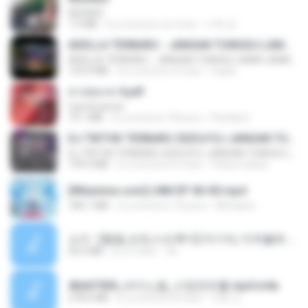
REDRED
7.2 MB
il y a environ un mois
수혁 장.
ADELLA TERBARU - JANGAN TUNGGU LAMA LAMA - GELAS RETAK - OM ADELLA FULL ALBUM TERBARU 2026
ADELLA TERBARU - JANGAN TUNGGU LAMA LAMA - GELAS RETAK - OM ADELLA FULL ALBUM TERBARU 2026
133.0 MB
il y a environ 4 mois
Cuplis
สาปสมรส 4.pdf
CamScanner
73.1 MB
il y a environ 18 jours
Pandarin
DJ TIKTOK TERBARU 2025🎵DJ JANGAN TUNGGU LAMA LAMA NANTI LAMA LAMA 🎵DJ SEDIA AKU SEBELUM HUJAN
DJ TIKTOK TERBARU 2025🎵DJ JANGAN TUNGGU LAMA LAMA NANTI LAMA LAMA 🎵DJ SEDIA AKU SEBELUM HUJAN
199.4 MB
il y a environ 6 mois
Yahya Lahiya
[Witanime.com] LNM EP 06 HD.mp4
180.1 MB
il y a environ 10 jours
MUrabito
소이 - [펨돔,오컨,시오후키] 자기야, 미쳐볼래 #남성향 #ASMR #펨돔 #여공남수 #19금.mp3
20.0 MB
il y a 2 ans
Jin
4b6d7436_바이노럴_사정컨트롤.mp4.m4a
278.6 MB
il y a environ 8 mois
누빠 모.