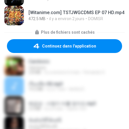
[Witanime.com] TSTJWGCDMS EP 07 HD.mp4
472.5 MB
il y a environ 2 jours
DOMISR
Plus de fichiers sont cachés
Continuez dans l'application
Carnívoro
Carnívoro
2.8 MB
il y a environ 6 mois
Fernando O.
เรื่องเสียว92.mp3
19.2 MB
il y a 7 ans
lambcr2 ..
배금성 - 사랑이 비를 맞아요.mp3
3.5 MB
il y a 4 ans
castor-trot
ฉันมันก็ดีได้แค่นี้
ฉันมันก็ดีได้แค่นี้