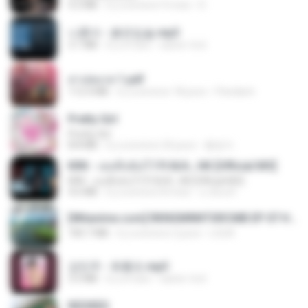
4.2 MB
il y a environ 9 mois
D
나훈아 - 붉은입술.mp3
3.1 MB
il y a 4 ans
castor-trot
สาปสมรส 1.pdf
112.4 MB
il y a environ 18 jours
Pandarin
Pretty Girl
Pretty Girl
8.8 MB
il y a environ 24 jours
황영지
KRK - เธอทิ้งฉันไว้ Ft.N/A , HK [Official MV]
KRK - เธอทิ้งฉันไว้ Ft.N/A , HK [Official MV]
4.6 MB
il y a environ 8 mois
นวมินทร์
[Witanime.com] RKNGMNNTSRCMB EP 07 HD.mp4
183.7 MB
il y a environ 2 jours
LOLKI
강민주 - 회룡포.mp3
3.5 MB
il y a 4 ans
castor-trot
REDRED