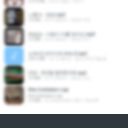
279.0 MB
vor 8 Tagen
DRTY
나훈아 - 영영.mp3
3.5 MB
vor 4 Jahren
castor-trot
배금성 - 사랑이 비를 맞아요.mp3
3.5 MB
vor 4 Jahren
castor-trot
신유리) 유두자위 A to Z.mp3
256.6 MB
vor 2 Jahren
좀비고4인커플 좀.
진성 - 천년을 빌려준다면.mp3
3.4 MB
vor 4 Jahren
castor-trot
Kita Usahakan Lagi
Kita Usahakan Lagi
3.3 MB
vor etwa einem Jahr
Fazri M.