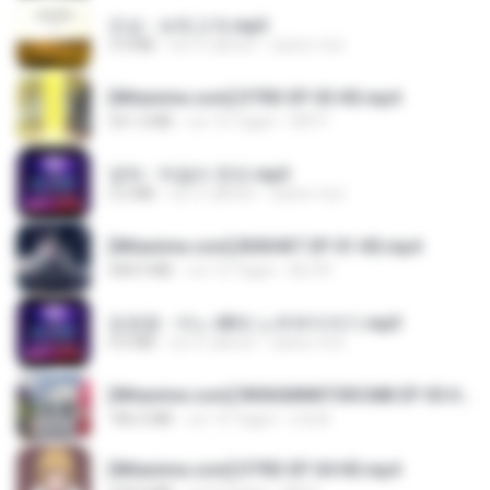
진성 - 보릿고개.mp3
3.4 MB
vor 4 Jahren
castor-trot
[Witanime.com] DTRD EP 03 HD.mp4
321.3 MB
vor 15 Tagen
DRTY
영탁 - 막걸리 한잔.mp3
3.2 MB
vor 3 Jahren
castor-trot
[Witanime.com] BSKHKT EP 01 HD.mp4
408.9 MB
vor 12 Tagen
BLITR
임영웅 - 어느 60대 노부부이야기.mp3
4.6 MB
vor 4 Jahren
castor-trot
[Witanime.com] RKNGMNNTSRCMB EP 05 HD.mp4
186.0 MB
vor 14 Tagen
LOLKI
[Witanime.com] DTRD EP 04 HD.mp4