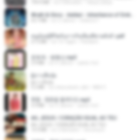
199.4 MB
vor 6 Monaten
Yahya Lahiya
Wrath & Glory - Aeldari - Inheritance of Embers.pdf
53.7 MB
vor 2 Jahren
federico f
หนูน้อยสู้ชีวิตกับภารกิจเลี้ยงพี่ชายทั้งห้า.pdf
27.2 MB
vor 16 Tagen
Pandarin
문희옥 - 평행선.mp3
2.9 MB
vor 4 Jahren
castor-trot
ผู้บ่าวเสื้อปุ๋ย
ผู้บ่าวเสื้อปุ๋ย
5.2 MB
vor etwa einem Jahr
Mith 9.
현철 - 청춘을 돌려다오.mp3
3.3 MB
vor 4 Jahren
castor-trot
AH, JESUS / CORAÇÃO IGUAL AO TEU
AH, JESUS / CORAÇÃO IGUAL AO TEU
14.3 MB
vor 2 Monaten
Veronica D.