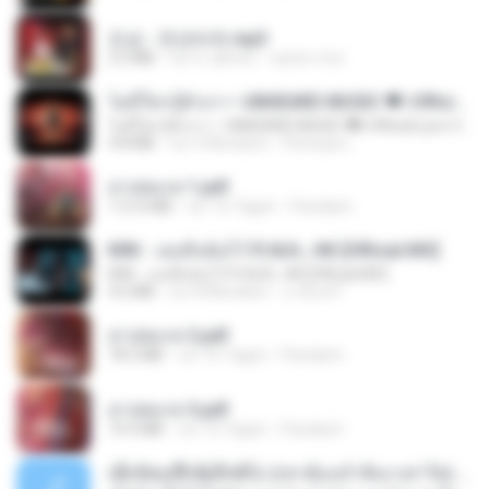
진성 - 천년바위.mp3
2.5 MB
vor 4 Jahren
castor-trot
ไม่มีใครรู้ตัวเรา– UNHEARD MUSIC 🖤| Official Lyric Video | เพลงสู้ชีวิต
ไม่มีใครรู้ตัวเรา– UNHEARD MUSIC 🖤| Official Lyric Video | เพลงสู้ชีวิต
4.8 MB
vor 3 Monaten
Peeraya L.
สาปสมรส 1.pdf
112.4 MB
vor 16 Tagen
Pandarin
KRK - เธอทิ้งฉันไว้ Ft.N/A , HK [Official MV]
KRK - เธอทิ้งฉันไว้ Ft.N/A , HK [Official MV]
4.6 MB
vor 8 Monaten
นวมินทร์
สาปสมรส 2.pdf
78.3 MB
vor 16 Tagen
Pandarin
สาปสมรส 3.pdf
73.4 MB
vor 16 Tagen
Pandarin
ເຊົາຮ້ອງເຖົ້າຊິເອົາທໍ່ໃດ (เซาฮ้องเถ้าสิเอาเท่าใด) ບຸນເກີດ ຫນູຫ່ວງ ft. ໂສພາ ຈຸນທະລາ