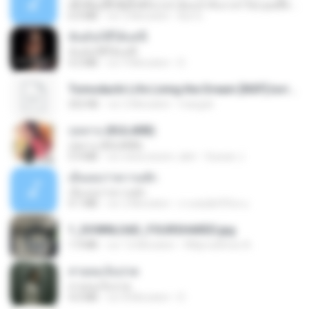
ເຊົາຮ້ອງເຖົ້າຊິເອົາທໍ່ໃດ (เซาฮ้องเถ้าสิเอาเท่าใด) ບຸນເກີດ ຫນູຫ່ວງ ft. ໂສພາ ຈຸນທະລາ
6.0 MB
vor 2 Monaten
But G.
ฉันมันก็ดีได้แค่นี้
ฉันมันก็ดีได้แค่นี้
4.2 MB
vor 9 Monaten
D
Tomodachi Life Living the Dream [NSP].torrent
252 KB
vor 2 Monaten
margob
กุหลาบ (KULARB)
กุหลาบ (KULARB)
5.9 MB
vor etwa einem Jahr
Suwan J.
เอิ้นเธอว่าความฮัก
เอิ้นเธอว่าความฮัก
4.1 MB
vor 2 Monaten
ถามพ่อ&#39;พ ม.
1_DOWNLOAD_FOURSHARED.jpg
1.9 MB
vor 12 Monaten
Wtlprodthree A.
สายลมเจ็บปวด
สายลมเจ็บปวด
4.0 MB
vor 8 Monaten
D