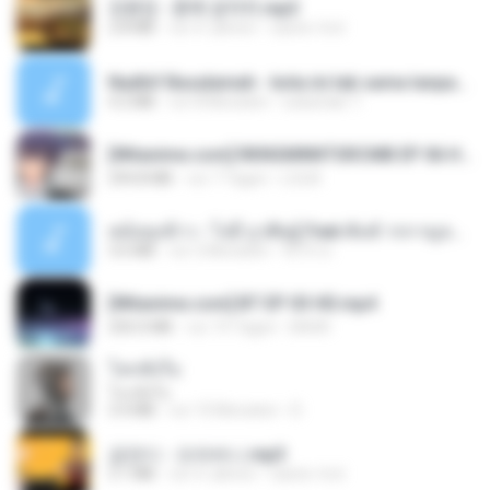
김용임 - 흙에 살리라.mp3
2.8 MB
vor 4 Jahren
castor-trot
Nadhif Basalamah - kota ini tak sama tanpamu (Official Lyric Video).mp3
4.2 MB
vor 8 Monaten
sukandar T.
[Witanime.com] RKNGMNNTSRCMB EP 06 HD.mp4
294.8 MB
vor 7 Tagen
LOLKI
หม้อหุงข้าว - โจอี้ ภูวศิษฐ์ Feat.พั้นช์ วรกาญจน์-315237.mp3
3.6 MB
vor 2 Monaten
จิ๊กโก๋ ส.
[Witanime.com] BT EP 03 HD.mp4
250.0 MB
vor 19 Tagen
BAXK
โลกทั้งใบ
โลกทั้งใบ
3.4 MB
vor 10 Monaten
D
금잔디 - 오라버니.mp3
3.1 MB
vor 4 Jahren
castor-trot