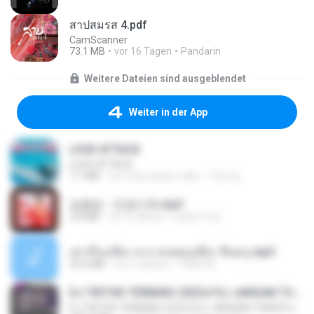
สาปสมรส 4.pdf
CamScanner
73.1 MB
vor 16 Tagen
Pandarin
Weitere Dateien sind ausgeblendet
Weiter in der App
LOVE ATTACK
LOVE ATTACK
7.1 MB
vor etwa einem Jahr
지빈 임.
김용임 - 인생시계.mp3
2.8 MB
vor 3 Jahren
castor-trot
เล่าเรื่องเสียว จาก คนชอบเสียว ขึ้นครู.mp3
33.4 MB
vor 5 Jahren
TNP2 M.
DJ TIKTOK TERBARU 2025🎵DJ JANGAN TUNGGU LAMA LAMA NANTI LAMA LAMA 🎵DJ SEDIA AKU SEBELUM HUJAN
DJ TIKTOK TERBARU 2025🎵DJ JANGAN TUNGGU LAMA LAMA NANTI LAMA LAMA 🎵DJ SEDIA AKU SEBELUM HUJAN