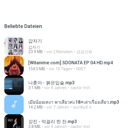
Beliebte Dateien
갑자기
갑자기
23.9 MB
vor 2 Monaten
금금선화
[Witanime.com] SDONATA EP 04 HD.mp4
154.5 MB
vor 10 Tagen
GRET
나훈아 - 붉은입술.mp3
3.1 MB
vor 4 Jahren
castor-trot
เมียน้อยเหงา พาเสียวค่ะ18+เล่าเรื่องเสียว.mp3
14.2 MB
vor 7 Jahren
อมรพันธ์ จ.
강진 - 막걸리 한 잔.mp3
3.8 MB
vor 4 Jahren
castor-trot