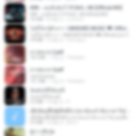
KRK - เธอทิ้งฉันไว้ Ft.N/A , HK [Official MV]
KRK - เธอทิ้งฉันไว้ Ft.N/A , HK [Official MV]
4.6 MB
8개월 전
นวมินทร์
ไม่มีใครรู้ตัวเรา– UNHEARD MUSIC 🖤| Official Lyric Video | เพลงสู้ชีวิต
ไม่มีใครรู้ตัวเรา– UNHEARD MUSIC 🖤| Official Lyric Video | เพลงสู้ชีวิต
4.8 MB
3개월 전
Peeraya L.
สาปสมรส 2.pdf
78.3 MB
17일 전
Pandarin
สาปสมรส 4.pdf
CamScanner
73.1 MB
17일 전
Pandarin
ฉันมันก็ดีได้แค่นี้
ฉันมันก็ดีได้แค่นี้
4.2 MB
9개월 전
D
ເຊົາຮ້ອງເຖົ້າຊິເອົາທໍ່ໃດ (เซาฮ้องเถ้าสิเอาเท่าใด) ບຸນເກີດ ຫນູຫ່ວງ ft. ໂສພາ ຈຸນທະລາ
ເຊົາຮ້ອງເຖົ້າຊິເອົາທໍ່ໃດ (เซาฮ้องเถ้าสิเอาเท่าใด) ບຸນເກີດ ຫນູຫ່ວງ ft. ໂສພາ ຈຸນທະລາ
6.0 MB
2개월 전
But G.
ผู้บ่าวเสื้อปุ๋ย