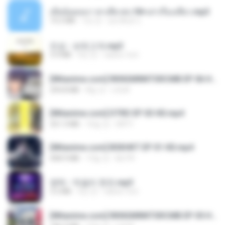
เมียน้อยเหงา พาเสียวค่ะ18+เล่าเรื่องเสียว.mp3
14.2 MB
7년 전
อมรพันธ์ จ.
진성 - 보릿고개.mp3
3.4 MB
4년 전
castor-trot
[Witanime.com] RKNGMNNTSRCMB EP 06 HD.mp4
294.8 MB
8일 전
LOLKI
[Witanime.com] DTRD EP 03 HD.mp4
321.3 MB
16일 전
DRTY
[Witanime.com] BSKHKT EP 01 HD.mp4
408.9 MB
13일 전
BLITR
영탁 - 막걸리 한잔.mp3
3.2 MB
3년 전
castor-trot
[Witanime.com] RKNGMNNTSRCMB EP 05 HD.mp4