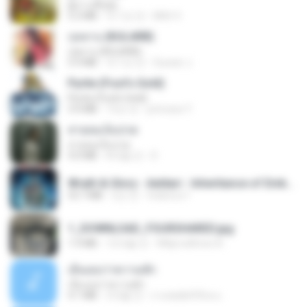
ผู้บ่าวเสื้อปุ๋ย
5.2 MB
약 1년 전
Mith 9.
กุหลาบ (KULARB)
กุหลาบ (KULARB)
5.9 MB
약 1년 전
Suwan J.
Pyrite (Fool's Gold)
Pyrite (Fool's Gold)
3.4 MB
12년 전
princess Y.
สายลมเจ็บปวด
สายลมเจ็บปวด
4.0 MB
8개월 전
D
Wrath & Glory - Aeldari - Inheritance of Embers.pdf
53.7 MB
2년 전
federico f
1_DOWNLOAD_FOURSHARED.jpg
1.9 MB
12개월 전
Wtlprodthree A.
เอิ้นเธอว่าความฮัก
เอิ้นเธอว่าความฮัก
4.1 MB
2개월 전
ถามพ่อ&#39;พ ม.