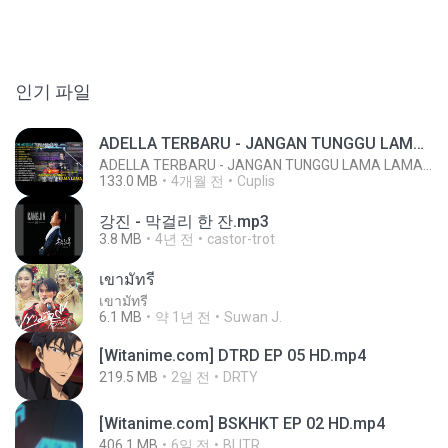
인기 파일
ADELLA TERBARU - JANGAN TUNGGU LAMA LAMA - GELAS RETAK - OM ADELLA FULL ALBUM TERBARU 2026
ADELLA TERBARU - JANGAN TUNGGU LAMA LAMA - GELAS RETAK - OM ADELLA FULL ALBUM TERBARU 2026
133.0 MB
4개월 전
Cuplis
강진 - 막걸리 한 잔.mp3
3.8 MB
4년 전
castor-trot
เขามัทรี
เขามัทรี
6.1 MB
약 1년 전
Suwan J.
[Witanime.com] DTRD EP 05 HD.mp4
219.5 MB
2일 전
DRTY
[Witanime.com] BSKHKT EP 02 HD.mp4
406.1 MB
6일 전
BLITR