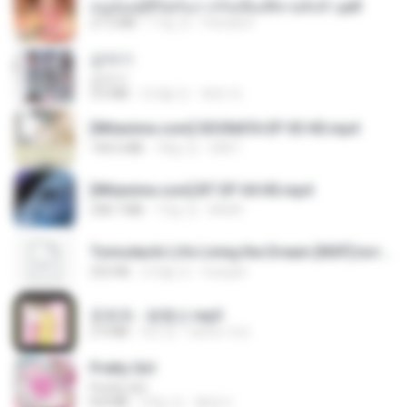
หนูน้อยสู้ชีวิตกับภารกิจเลี้ยงพี่ชายทั้งห้า.pdf
27.2 MB
17일 전
Pandarin
갑자기
갑자기
3.0 MB
2개월 전
복희 박.
[Witanime.com] SDONATA EP 03 HD.mp4
140.6 MB
18일 전
GRET
[Witanime.com] BT EP 04 HD.mp4
248.7 MB
13일 전
BAXK
Tomodachi Life Living the Dream [NSP].torrent
252 KB
2개월 전
margob
문희옥 - 평행선.mp3
2.9 MB
4년 전
castor-trot
Pretty Girl
Pretty Girl
8.8 MB
23일 전
황영지