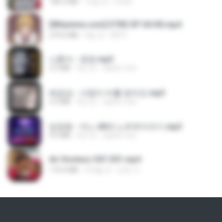
186.0 MB
15일 전
LOLKI
[Witanime.com] DTRD EP 04 HD.mp4
279.0 MB
9일 전
DRTY
나훈아 - 영영.mp3
3.5 MB
4년 전
castor-trot
배금성 - 사랑이 비를 맞아요.mp3
3.5 MB
4년 전
castor-trot
임영웅 - 어느 60대 노부부이야기.mp3
4.6 MB
4년 전
castor-trot
Air Hostess S01 E01.mp4
174.4 MB
3개월 전
민호 이.