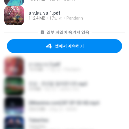
สาปสมรส 1.pdf
112.4 MB
17일 전
Pandarin
일부 파일이 숨겨져 있음
앱에서 계속하기
สาปสมรส 3.pdf
73.4 MB
17일 전
Pandarin
진성 - 천년을 빌려준다면.mp3
3.4 MB
4년 전
castor-trot
[Witanime.com] BT EP 03 HD.mp4
250.0 MB
20일 전
BAXK
Tubarões
Tubarões