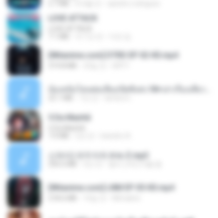
2.7 MB
6개월 전
aandre.rodrigues
LOVE ATTACK
LOVE ATTACK
7.1 MB
약 1년 전
지빈 임.
[Witanime.com] DTRD EP 02 HD.mp4
319.8 MB
23일 전
DRTY
น้องหนิงโดนพ่อเลี้ยงเปิดซิงค่ะ18+เล่าเรื่องเสียว.mp3
25.1 MB
7년 전
lambcr2 ..
5 Da Manhã
5 Da Manhã
7.0 MB
2년 전
leandro A.
신유리) 유두자위 A to Z.mp3
256.6 MB
2년 전
좀비고4인커플 좀.
[Witanime.com] LNM EP 05 HD.mp4
218.6 MB
16일 전
MUrabito