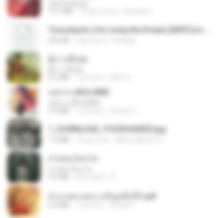
CamScanner
73.1 MB
18 gün önce
Pandarin
Tomodachi Life Living the Dream [NSP].torrent
252 KB
2 ay önce
margob
ผู้บ่าวเสื้อปุ๋ย
ผู้บ่าวเสื้อปุ๋ย
5.2 MB
1 yıl önce
Mith 9.
กุหลาบ (KULARB)
กุหลาบ (KULARB)
5.9 MB
1 yıl önce
Suwan J.
1_DOWNLOAD_FOURSHARED.jpg
1.9 MB
12 ay önce
Wtlprodthree A.
สายลมเจ็บปวด
สายลมเจ็บปวด
4.0 MB
8 ay önce
D
ฝ่าบาททรงพระเจริญหมื่นปี1.pdf
6.4 MB
1 yıl önce
Orasa K.