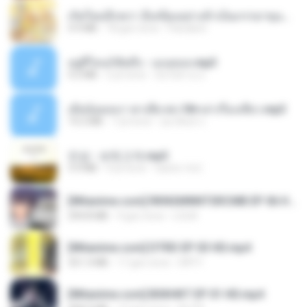
เกิดใหม่อีกครา อี๋เหนียงอย่างข้าเป็นภรรยาขุนนาง 1_ST.pdf
4.9 MB
18 gün önce
Pandarin
อยู่ที่ไหนก็คิดถึง - เมนทอล.mp3
4.2 MB
2 yıl önce
มันไม้สาย ม.
เมียน้อยเหงา พาเสียวค่ะ18+เล่าเรื่องเสียว.mp3
14.2 MB
7 yıl önce
อมรพันธ์ จ.
진성 - 보릿고개.mp3
3.4 MB
4 yıl önce
castor-trot
[Witanime.com] RKNGMNNTSRCMB EP 06 HD.mp4
294.8 MB
9 gün önce
LOLKI
[Witanime.com] DTRD EP 03 HD.mp4
321.3 MB
17 gün önce
DRTY
[Witanime.com] BSKHKT EP 01 HD.mp4