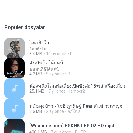
Popüler dosyalar
โลกทั้งใบ
โลกทั้งใบ
3.4 MB
10 ay önce
D
ฉันมันก็ดีได้แค่นี้
ฉันมันก็ดีได้แค่นี้
4.2 MB
9 ay önce
D
น้องหนิงโดนพ่อเลี้ยงเปิดซิงค่ะ18+เล่าเรื่องเสียว.mp3
25.1 MB
7 yıl önce
lambcr2 ..
หม้อหุงข้าว - โจอี้ ภูวศิษฐ์ Feat.พั้นช์ วรกาญจน์-315237.mp3
3.6 MB
2 ay önce
จิ๊กโก๋ ส.
[Witanime.com] BSKHKT EP 02 HD.mp4
406.1 MB
7 gün önce
BLITR