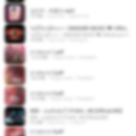
강민주 - 회룡포.mp3
3.5 MB
4 yıl önce
castor-trot
ไม่มีใครรู้ตัวเรา– UNHEARD MUSIC 🖤| Official Lyric Video | เพลงสู้ชีวิต
ไม่มีใครรู้ตัวเรา– UNHEARD MUSIC 🖤| Official Lyric Video | เพลงสู้ชีวิต
4.8 MB
3 ay önce
Peeraya L.
สาปสมรส 1.pdf
112.4 MB
18 gün önce
Pandarin
สาปสมรส 2.pdf
78.3 MB
18 gün önce
Pandarin
สาปสมรส 3.pdf
73.4 MB
18 gün önce
Pandarin
KRK - เธอทิ้งฉันไว้ Ft.N/A , HK [Official MV]
KRK - เธอทิ้งฉันไว้ Ft.N/A , HK [Official MV]
4.6 MB
8 ay önce
นวมินทร์
สาปสมรส 4.pdf