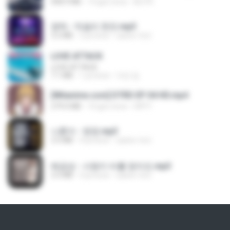
408.9 MB
14 gün önce
BLITR
영탁 - 막걸리 한잔.mp3
3.2 MB
3 yıl önce
castor-trot
LOVE ATTACK
LOVE ATTACK
7.1 MB
1 yıl önce
지빈 임.
[Witanime.com] DTRD EP 04 HD.mp4
279.0 MB
10 gün önce
DRTY
나훈아 - 영영.mp3
3.5 MB
4 yıl önce
castor-trot
배금성 - 사랑이 비를 맞아요.mp3
3.5 MB
4 yıl önce
castor-trot