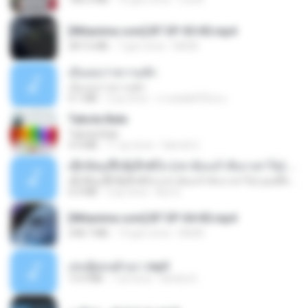
[Witanime.com] BT EP 05 HD.mp4
287.6 MB
7 gün önce
BAXK
เอิ้นเธอว่าความฮัก
เอิ้นเธอว่าความฮัก
4.1 MB
2 ay önce
ถามพ่อ&#39;พ ม.
Tabola Bale
Tabola Bale
4.4 MB
11 ay önce
Hamdi U.
ເຊົາຮ້ອງເຖົ້າຊິເອົາທໍ່ໃດ (เซาฮ้องเถ้าสิเอาเท่าใด) ບຸນເກີດ ຫນູຫ່ວງ ft. ໂສພາ ຈຸນທະລາ
ເຊົາຮ້ອງເຖົ້າຊິເອົາທໍ່ໃດ (เซาฮ้องเถ้าสิเอาเท่าใด) ບຸນເກີດ ຫນູຫ່ວງ ft. ໂສພາ ຈຸນທະລາ
6.0 MB
2 ay önce
But G.
[Witanime.com] BT EP 04 HD.mp4
248.7 MB
14 gün önce
BAXK
เล่นชู้ตอนผัวเมา.mp3
13.4 MB
7 yıl önce
lambcr2 ..