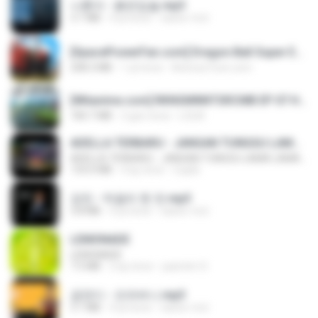
나훈아 - 붉은입술.mp3
3.1 MB
4 yıl önce
castor-trot
[SpacePowerFan.com] Dragon Ball Super EP1 480p.mp4
208.3 MB
1 yıl önce
AnimezToon.com
[Witanime.com] RKNGMNNTSRCMB EP 07 HD.mp4
183.7 MB
2 gün önce
LOLKI
ADELLA TERBARU - JANGAN TUNGGU LAMA LAMA - GELAS RETAK - OM ADELLA FULL ALBUM TERBARU 2026
ADELLA TERBARU - JANGAN TUNGGU LAMA LAMA - GELAS RETAK - OM ADELLA FULL ALBUM TERBARU 2026
133.0 MB
4 ay önce
Cuplis
강진 - 막걸리 한 잔.mp3
3.8 MB
4 yıl önce
castor-trot
LEMONADE
LEMONADE
7.5 MB
2 ay önce
yasmim O.
금잔디 - 오라버니.mp3
3.1 MB
4 yıl önce
castor-trot