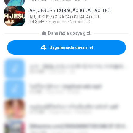
AH, JESUS / CORAÇÃO IGUAL AO TEU
AH, JESUS / CORAÇÃO IGUAL AO TEU
14.3 MB
3 ay önce
Veronica D.
Daha fazla dosya gizli
Uygulamada devam et
소이 - [펨돔,오컨,시오후키] 자기야, 미쳐볼래 #남성향 #ASMR #펨돔 #여공남수 #19금.mp3
20.0 MB
2 yıl önce
Jin
ไม่มีใครรู้ตัวเรา (mp3cut.net).mp3
4.2 MB
3 ay önce
Kratae
หนูน้อยสู้ชีวิตกับภารกิจเลี้ยงพี่ชายทั้งห้า.pdf
27.2 MB
18 gün önce
Pandarin
[Witanime.com] RKNGMNNTSRCMB EP 05 HD.mp4
186.0 MB
16 gün önce
LOLKI