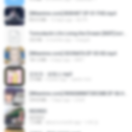
[Witanime.com] BSKHKT EP 01 FHD.mp4
853.0 MB
12 days ago
BLITR
Tomodachi Life Living the Dream [NSP].torrent
252 KB
2 months ago
margob
[Witanime.com] SDONATA EP 05 HD.mp4
181.2 MB
3 days ago
GRET
문희옥 - 평행선.mp3
2.9 MB
4 years ago
castor-trot
[Witanime.com] RKNGMNNTSRCMB EP 06 HD.mp4
294.8 MB
7 days ago
LOLKI
REDRED
REDRED
7.2 MB
about a month ago
수혁 장.