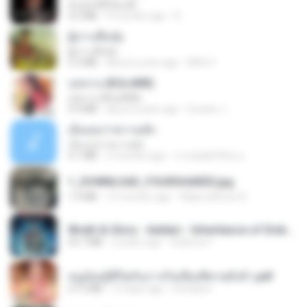
ฉันมันก็ดีได้แค่นี้
4.2 MB
9 months ago
D
ผู้บ่าวเสื้อปุ๋ย
ผู้บ่าวเสื้อปุ๋ย
5.2 MB
about a year ago
Mith 9.
กุหลาบ (KULARB)
กุหลาบ (KULARB)
5.9 MB
about a year ago
Suwan J.
เอิ้นเธอว่าความฮัก
เอิ้นเธอว่าความฮัก
4.1 MB
2 months ago
ถามพ่อ&#39;พ ม.
1_DOWNLOAD_FOURSHARED.jpg
1.9 MB
12 months ago
Wtlprodthree A.
Wrath & Glory - Aeldari - Inheritance of Embers.pdf
53.7 MB
2 years ago
federico f
หนูน้อยสู้ชีวิตกับภารกิจเลี้ยงพี่ชายทั้งห้า.pdf
27.2 MB
15 days ago
Pandarin