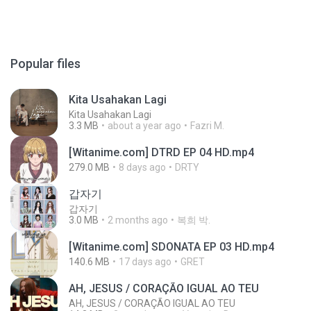
Popular files
Kita Usahakan Lagi
Kita Usahakan Lagi
3.3 MB
about a year ago
Fazri M.
[Witanime.com] DTRD EP 04 HD.mp4
279.0 MB
8 days ago
DRTY
갑자기
갑자기
3.0 MB
2 months ago
복희 박.
[Witanime.com] SDONATA EP 03 HD.mp4
140.6 MB
17 days ago
GRET
AH, JESUS / CORAÇÃO IGUAL AO TEU
AH, JESUS / CORAÇÃO IGUAL AO TEU