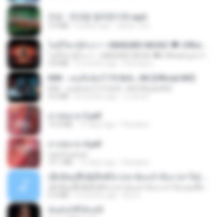
진성 - 천년을 빌려준다면.mp3
3.4 MB
4 years ago
castor-trot
ไม่มีใครรู้ตัวเรา– UNHEARD MUSIC 🖤| Official Lyric Video | เพลงสู้ชีวิต
ไม่มีใครรู้ตัวเรา– UNHEARD MUSIC 🖤| Official Lyric Video | เพลงสู้ชีวิต
4.8 MB
3 months ago
Peeraya L.
KRK - เธอทิ้งฉันไว้ Ft.N/A , HK [Official MV]
KRK - เธอทิ้งฉันไว้ Ft.N/A , HK [Official MV]
4.6 MB
8 months ago
นวมินทร์
สาปสมรส 3.pdf
73.4 MB
15 days ago
Pandarin
สาปสมรส 4.pdf
CamScanner
73.1 MB
15 days ago
Pandarin
ເຊົາຮ້ອງເຖົ້າຊິເອົາທໍ່ໃດ (เซาฮ้องเถ้าสิเอาเท่าใด) ບຸນເກີດ ຫນູຫ່ວງ ft. ໂສພາ ຈຸນທະລາ
ເຊົາຮ້ອງເຖົ້າຊິເອົາທໍ່ໃດ (เซาฮ้องเถ้าสิเอาเท่าใด) ບຸນເກີດ ຫນູຫ່ວງ ft. ໂສພາ ຈຸນທະລາ
6.0 MB
2 months ago
But G.
ฉันมันก็ดีได้แค่นี้