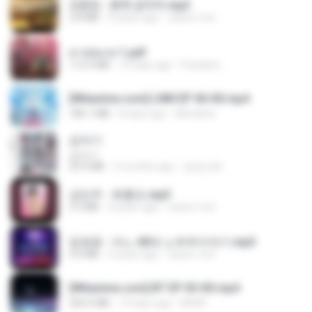
김용임 - 흙에 살리라.mp3
2.8 MB
4 years ago
castor-trot
สาปสมรส 1.pdf
112.4 MB
15 days ago
Pandarin
[Witanime.com] LNM EP 06 HD.mp4
180.1 MB
8 days ago
MUrabito
갑자기
갑자기
23.9 MB
2 months ago
금금선화
강민주 - 회룡포.mp3
3.5 MB
4 years ago
castor-trot
임영웅 - 어느 60대 노부부이야기.mp3
4.6 MB
4 years ago
castor-trot
[Witanime.com] BT EP 03 HD.mp4
250.0 MB
19 days ago
BAXK