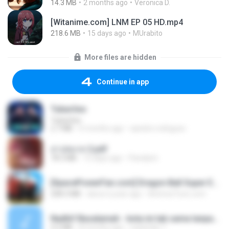
14.3 MB
2 months ago
Veronica D.
[Witanime.com] LNM EP 05 HD.mp4
218.6 MB
15 days ago
MUrabito
More files are hidden
Continue in app
Tubarões
Tubarões
2.7 MB
6 months ago
aandre.rodrigues
สาปสมรส 2.pdf
78.3 MB
15 days ago
Pandarin
[SpacePowerFan.com] Dragon Ball Super EP1 480p.mp4
208.3 MB
about a year ago
AnimezToon.com
Nadhif Basalamah - kota ini tak sama tanpamu (Official Lyric Video).mp3
4.2 MB
8 months ago
sukandar T.