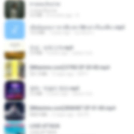
สายลมเจ็บปวด
สายลมเจ็บปวด
4.0 MB
8 months ago
D
เมียน้อยเหงา พาเสียวค่ะ18+เล่าเรื่องเสียว.mp3
14.2 MB
7 years ago
อมรพันธ์ จ.
진성 - 보릿고개.mp3
3.4 MB
4 years ago
castor-trot
[Witanime.com] DTRD EP 03 HD.mp4
321.3 MB
15 days ago
DRTY
영탁 - 막걸리 한잔.mp3
3.2 MB
3 years ago
castor-trot
[Witanime.com] BSKHKT EP 01 HD.mp4
408.9 MB
12 days ago
BLITR
LOVE ATTACK
LOVE ATTACK