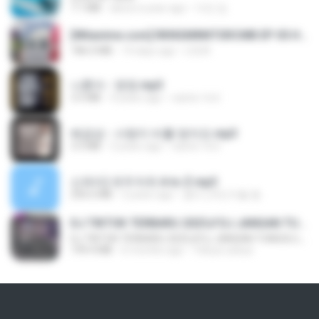
7.1 MB
about a year ago
지빈 임.
[Witanime.com] RKNGMNNTSRCMB EP 05 HD.mp4
186.0 MB
14 days ago
LOLKI
나훈아 - 영영.mp3
3.5 MB
4 years ago
castor-trot
배금성 - 사랑이 비를 맞아요.mp3
3.5 MB
3 years ago
castor-trot
신유리) 유두자위 A to Z.mp3
256.6 MB
2 years ago
좀비고4인커플 좀.
DJ TIKTOK TERBARU 2025🎵DJ JANGAN TUNGGU LAMA LAMA NANTI LAMA LAMA 🎵DJ SEDIA AKU SEBELUM HUJAN
DJ TIKTOK TERBARU 2025🎵DJ JANGAN TUNGGU LAMA LAMA NANTI LAMA LAMA 🎵DJ SEDIA AKU SEBELUM HUJAN
199.4 MB
6 months ago
Yahya Lahiya