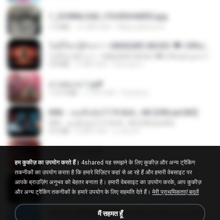
1_DOWNLOAD_FOURSHARED.jpg
1.9 MB
12 महीने पहले
Wtlprodthree A.
ไม่มีใครรู้ตัวเรา– UNHEARD MUSIC 🖤| Official Lyric Video | เพลงสู้ชีวิต
ไม่มีใครรู้ตัวเรา– UNHEARD MUSIC 🖤| Official Lyric Video | เพลงสู้ชีวิต
4.8 MB
3 महीने पहले
Peeraya L.
สาปสมรส 1.pdf
112.4 MB
17 दिन पहले
Pandarin
KRK - เธอทิ้งฉันไว้ Ft.N/A , HK [Official MV]
KRK - เธอทิ้งฉันไว้ Ft.N/A , HK [Official MV]
4.6 MB
8 महीने पहले
นวมินทร์
สาปสมรส 2.pdf
78.3 MB
17 दिन पहले
Pandarin
हम कुकीज़ का उपयोग करते हैं।
4shared यह समझने के लिए कुकीज़ और अन्य ट्रैकिंग
तकनीकों का उपयोग करता है कि हमारे विज़िटर कहां से आ रहे हैं और हमारी वेबसाइट पर
ฉันมันก็ดีได้แค่นี้
आपके ब्राउज़िंग अनुभव को बेहतर बनाता है। हमारी वेबसाइट का उपयोग करके, आप कुकीज़
ฉันมันก็ดีได้แค่นี้
और अन्य ट्रैकिंग तकनीकों के हमारे उपयोग के लिए सहमति देते हैं।
मेरी प्राथमिकताएं बदलें
4.2 MB
9 महीने पहले
D
ເຊົາຮ້ອງເຖົ້າຊິເອົາທໍ່ໃດ (เซาฮ้องเถ้าสิเอาเท่าใด) ບຸນເກີດ ຫນູຫ່ວງ ft. ໂສພາ ຈຸນທະລາ
मैं सहमत हूँ