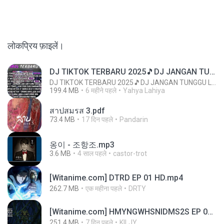
लोकप्रिय फ़ाइलें।
DJ TIKTOK TERBARU 2025🎵DJ JANGAN TUNGGU LAMA LAMA NANTI LAMA LAMA 🎵DJ SEDIA AKU SEBELUM HUJAN
DJ TIKTOK TERBARU 2025🎵DJ JANGAN TUNGGU LAMA LAMA NANTI LAMA LAMA 🎵DJ SEDIA AKU SEBELUM HUJAN
199.4 MB
6 महीने पहले
Yahya Lahiya
สาปสมรส 3.pdf
73.4 MB
17 दिन पहले
Pandarin
옹이 - 조항조.mp3
3.6 MB
4 साल पहले
castor-trot
[Witanime.com] DTRD EP 01 HD.mp4
262.7 MB
एक महीना पहले
DRTY
[Witanime.com] HMYNGWHSNIDMS2S EP 05 HD.mp4
251.4 MB
7 दिन पहले
KILJY