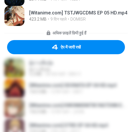
[Witanime.com] TSTJWGCDMS EP 05 HD.mp4
423.2 MB
9 दिन पहले
DOMISR
अधिक फ़ाइलें छिपी हुई हैं
ऐप में जारी रखें
ผู้บ่าวเสื้อปุ๋ย
ผู้บ่าวเสื้อปุ๋ย
5.2 MB
एक साल पहले
Mith 9.
[Witanime.com] SDONATA EP 04 HD.mp4
154.5 MB
12 दिन पहले
GRET
[Witanime.com] KWONMSNITIK1NGTDNN EP 04 HD.mp4
192.0 MB
15 दिन पहले
JUVIA
[Witanime.com] DTRD EP 04 HD.mp4
279.0 MB
9 दिन पहले
DRTY