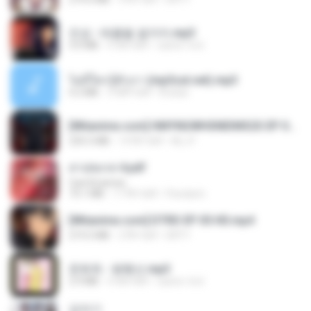
진성 - 태클을 걸지마.mp3
3.0 MB
4 साल पहले
castor-trot
ไม่มีใครรู้ตัวเรา (mp3cut.net).mp3
4.2 MB
3 महीने पहले
Kratae
[Witanime.com] HMYNGWHSNIDMS2S EP 04 HD.mp4
235.5 MB
14 दिन पहले
KILJY
สาปสมรส 4.pdf
CamScanner
73.1 MB
17 दिन पहले
Pandarin
[Witanime.com] DTRD EP 05 HD.mp4
219.5 MB
2 दिन पहले
DRTY
문희옥 - 평행선.mp3
2.9 MB
4 साल पहले
castor-trot
갑자기