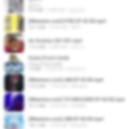
갑자기
23.9 MB
2 महीने पहले
금금선화
[Witanime.com] DTRD EP 03 HD.mp4
321.3 MB
16 दिन पहले
DRTY
Air Hostess S01 E01.mp4
174.4 MB
3 महीने पहले
민호 이.
Pyrite (Fool's Gold)
Pyrite (Fool's Gold)
3.4 MB
12 साल पहले
princess Y.
[Witanime.com] LNM EP 05 HD.mp4
218.6 MB
17 दिन पहले
MUrabito
[Witanime.com] TSTJWGCDMS EP 04 HD.mp4
567.0 MB
16 दिन पहले
DOMISR
[Witanime.com] LNM EP 06 HD.mp4
180.1 MB
10 दिन पहले
MUrabito