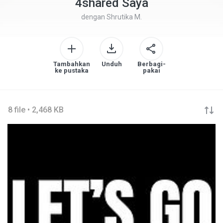
4shared Saya
dengan
Shrutika M.
Tambahkan
Unduh
Berbagi-
ke pustaka
pakai
8 file • 2,468 KB