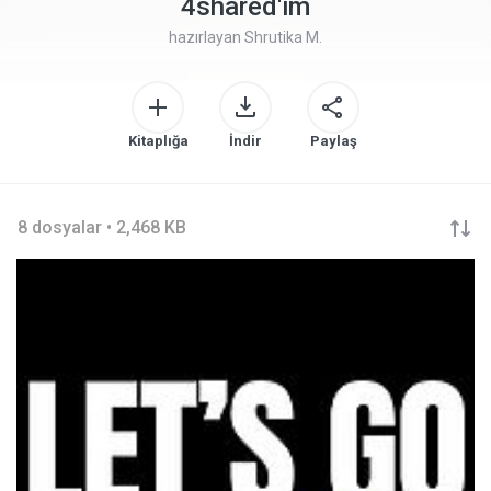
4shared'im
hazırlayan
Shrutika M.
Kitaplığa
İndir
Paylaş
8 dosyalar • 2,468 KB