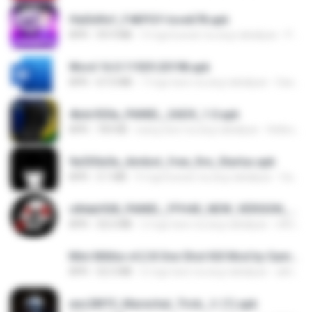
f6d3d9cf_F4KPGY-love678.apk
APK
59.9 MB
3 mga buwan na ang nakalipas
Paul P.
Word 16.0.11929.20198.apk
APK
67.0 MB
7 mga taon na ang nakalipas
Saeed Hanafia
4bdc920a_PAINEL_SADX_1.0.apk
APK
769 KB
isang taon na ang nakalipas
Adilson C.
9a530a5e_Aimbot_free_fire_Starlux.apk
APK
3.1 MB
9 mga buwan na ang nakalipas
García R.
c84ab928_PAINEL_FFH4X_NEW_VERSION_APK_sign.apk
APK
32.6 MB
2 mga taon na ang nakalipas
itAChi
Mini Militia v4.2.8 One Shot Kill Mod by Gamer Aadil.apk
APK
52.5 MB
6 mga taon na ang nakalipas
abhay R.
eec28ff5_Marechal_Trick_☠️ (1).apk