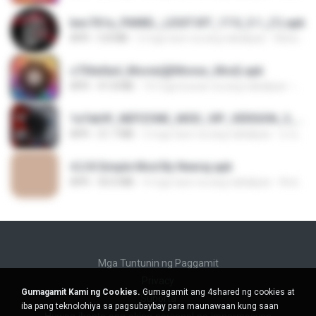
bec761a_PAINEL_LEGIT.XIT_17.0_3.1_(1).apk
APK
5.8 MB
2 mga taon na ang nakalipas
Adrielly L.
c736e0a4_Movie(@Monxx_Mod).apk
APK
41.8 MB
10 mga buwan na ang nakalipas
Ange
1e7eb9f_NEPZONE_MOD_VIP_VERSION_3_PANEL.apk
APK
21.7 MB
2 mga taon na ang nakalipas
อาม ซ.
4.2.8 Simple Mod By Neeraj.apk
APK
50.0 MB
4 mga taon na ang nakalipas
Arslan C.
Mga Tuntunin ng Paggamit
Privacy
Gumagamit Kami ng Cookies.
Gumagamit ang 4shared ng cookies at
Suporta
iba pang teknolohiya sa pagsubaybay para maunawaan kung saan