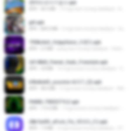
2013프로야구결크.apk
APK
46.5 MB
13 mga taon na ang nakalipas
klm33k
jplt.apk
APK
845.0 MB
5 mga taon na ang nakalipas
SuperErnst E.
7958c6e5_VolppSensi_3.0(1).apk
APK
2.3 MB
isang taon na ang nakalipas
Helen B.
2d148d0_Painel_Sadx_Freestyle.apk
APK
4.8 MB
10 mga buwan na ang nakalipas
García R.
b9bdbdd5_youcine-v6.5.7_(2).apk
APK
48.4 MB
9 mga araw na ang nakalipas
Waldeir O.
PAINEL FREESTYLE.apk
APK
115.0 MB
7 mga buwan na ang nakalipas
Andr
28b1bd93_eFoot_Fix_V3.0.3_(1).apk
APK
1.9 MB
2 mga buwan na ang nakalipas
0799025790