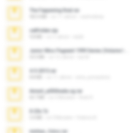
The Fappening final.rar
302.4 MB
vor 11 Jahren
raulmedinax
cellfolder.zip
9.8 MB
vor 3 Jahren
ela26
Junior Miss Pageant 1999 Series (Volume I Part I NC 6).7z
53.5 MB
vor 12 Jahren
luis M.
4-5-2015.rar
8.8 MB
vor 11 Jahren
extra_precautions
Anna4_yd3t0nada.sg.rar
60.7 MB
vor 5 Monaten
Rodri R.
X-23x.7z
3.4 MB
vor 9 Monaten
Federico B.
minhas_fotos.rar