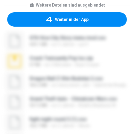
Weitere Dateien sind ausgeblendet
Weiter in der App
GTA Vice City Story menu mod.cso
643.1 MB
vor 5 Jahren
yuri F.
Crash Twinsanity Psp Iso.zip
67 KB
vor 2 Monaten
Ryan Cooper
Dragon Ball Z Shin Budokai 2.cso
565.2 MB
vor etwa einem Jahr
Gabriel de Araújo Oliveira O.
Grand Theft Auto - Chinatown Wars.cso
557.2 MB
vor 4 Jahren
Khalifa Ababacar M.
fight night round 3 (1).cso
322.7 MB
vor 3 Jahren
Alexis