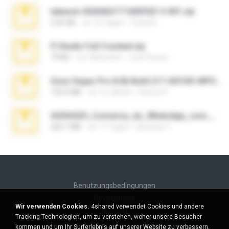
takeout-20260621T160055Z-3-001.zip
2.00 GB
vor 14 Tagen
Thata N.
Fl Studio Full Cracked.zip
79 KB
vor 4 Monaten
Joel Powers
Sony Vegas Pro 8.0b Build 217-AVCHD-MPG-AC3 FIXED.7z
192.6 MB
vor 16 Jahren
Steven P.
65536533_Conversa_do_WhatsApp_com_Meu_Esposo.zip
262.1 MB
vor 17 Tagen
desomar T.
Benutzungsbedingungen
Privatsphäre
Wir verwenden Cookies.
4shared verwendet Cookies und andere
Support
Tracking-Technologien, um zu verstehen, woher unsere Besucher
Meine persönlichen Daten nicht verkaufen
kommen und um Ihr Surferlebnis auf unserer Website zu verbessern.