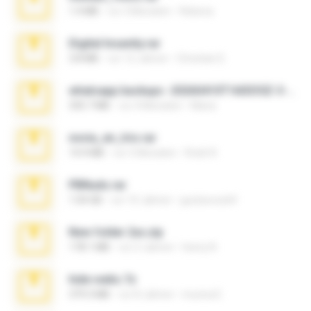
1.4 MB
vor 3 Monaten
Rebeca
Digital Insanity.rar
3.8 MB
vor 12 Jahren
Christian D.
whatsapp backups -20260410T160335Z-3-001.zip
335.7 MB
vor 4 Monaten
Maria
novia_en_trio.rar
14.9 MB
vor 5 Monaten
Rodri R.
PBNuds.rar
1.04 GB
vor 10 Jahren
gustavocs64
New folder 2xx.zip
178.1 MB
vor 3 Jahren
henry N.
hide vedio.7z
379.3 MB
vor 8 Jahren
munna E.