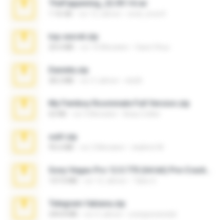
TheFappening_22.09.14.rar
1.16 GB
vor 12 Jahren
erick_lover4
top secret.zip
20.6 MB
vor 10 Monaten
Vasni Vhuo
Daniela.zip
28.2 MB
vor 3 Jahren
ela26
My Femboy Roommate Full Version.zip
62 KB
vor 5 Monaten
Beau Collier
ouh!.zip
95.6 MB
vor 2 Monaten
vladimir M.
Sony Vegas Pro 12.0.770 (64-bit) Pre-Cracked.zip
137.0 MB
vor 12 Jahren
Tales S.
Telegram fabiana.zip
244.8 MB
vor 4 Jahren
yrangravanatal