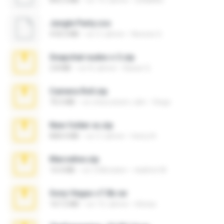
893.3 MB
vor 14 Jahren
[SA]M!ke
Jungle Party.cso
418.3 MB
vor 3 Jahren
Neones G.
Snapchat nudes n 3.zip
2.8 MB
vor 8 Jahren
Baixar Q.
Camera Roll.zip
70.5 MB
vor etwa einem Jahr
Diego
New folder xx.zip
808.4 MB
vor 3 Jahren
henry N.
Marceline.zip
14.4 MB
vor 2 Monaten
vladimir M.
Sony Vegas v7.0b.rar
167.2 MB
vor 15 Jahren
khinao