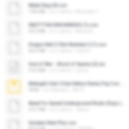
Metal Slug XX.cso
178.6 MB
vor 5 Jahren
Alexander C.
DBZTTTIACGNOVAMODS (1).cso
632.3 MB
vor 2 Jahren
Manoel B.
Dragon Ball Z Shin Budokai 2 (1).cso
565.2 MB
vor 2 Jahren
Carlos P.
God of War - Ghost of Sparta (2).iso
415.0 MB
vor 3 Jahren
Luiza E.
Midnight Club 3 Dub Edition Remix Psp Cso Download.zip
98 KB
vor 6 Monaten
Alef R.
Need For Speed Underground Rivals (Esp).cso
215.7 MB
vor 2 Jahren
Jaime L.
Gundam Next Plus.cso