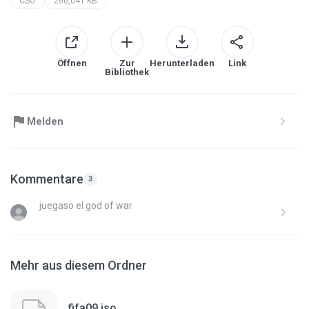
CSO
260,041 KB
Öffnen
Zur
Herunterladen
Link
Bibliothek
Melden
Kommentare
3
juegaso el god of war
Mehr aus diesem Ordner
fifa09.iso