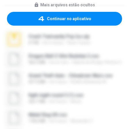
Mais arquivos estão ocultos
Continuar no aplicativo
Crash Twinsanity Psp Iso.zip
67 KB
há 2 meses
Ryan Cooper
Dragon Ball Z Shin Budokai 2.cso
565.2 MB
há um ano
Gabriel de Araújo Oliveira O.
Grand Theft Auto - Chinatown Wars.cso
557.2 MB
há 4 anos
Khalifa Ababacar M.
fight night round 3 (1).cso
322.7 MB
há 3 anos
Alexis
Metal Slug XX.cso
178.6 MB
há 5 anos
Alexander C.