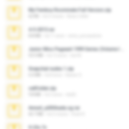
My Femboy Roommate Full Version.zip
62 KB
há 5 meses
Beau Collier
4-5-2015.rar
8.8 MB
há 11 anos
extra_precautions
Junior Miss Pageant 1999 Series (Volume I Part I NC 6).7z
53.5 MB
há 12 anos
luis M.
Snapchat nudes 1.zip
6.0 MB
há 8 anos
Baixar Q.
cellfolder.zip
9.8 MB
há 3 anos
ela26
Anna4_yd3t0nada.sg.rar
60.7 MB
há 5 meses
Rodri R.
X-23x.7z