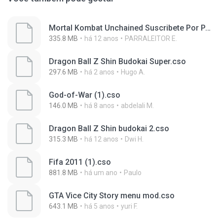
Mortal Kombat Unchained Suscribete Por PARRALEITOR.cso
335.8 MB
há 12 anos
PARRALEITOR E.
Dragon Ball Z Shin Budokai Super.cso
297.6 MB
há 2 anos
Hugo A.
God-of-War (1).cso
146.0 MB
há 8 anos
abdelali M.
Dragon Ball Z Shin budokai 2.cso
315.3 MB
há 12 anos
Dwi H.
Fifa 2011 (1).cso
881.8 MB
há um ano
Paulo
GTA Vice City Story menu mod.cso
643.1 MB
há 5 anos
yuri F.