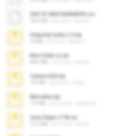
418.3 MB
há 3 anos
Neones G.
GOD OF WAR RAGNAROK.cso
332.9 MB
há 2 anos
Ruan M.
Snapchat nudes n 3.zip
2.8 MB
há 8 anos
Baixar Q.
New folder xx.zip
808.4 MB
há 3 anos
henry N.
Camera Roll.zip
70.5 MB
há um ano
Diego
Marceline.zip
14.4 MB
há 2 meses
vladimir M.
Sony Vegas v7.0b.rar
167.2 MB
há 15 anos
khinao