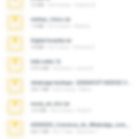
3.4 MB
há 9 meses
Federico B.
minhas_fotos.rar
1.4 MB
há 3 meses
Rebeca
Digital Insanity.rar
3.8 MB
há 12 anos
Christian D.
hide vedio.7z
379.3 MB
há 8 anos
munna E.
whatsapp backups -20260410T160335Z-3-001.zip
335.7 MB
há 4 meses
Maria
novia_en_trio.rar
14.9 MB
há 5 meses
Rodri R.
65536533_Conversa_do_WhatsApp_com_Meu_Esposo.zip
262.1 MB
há 17 dias
desomar T.