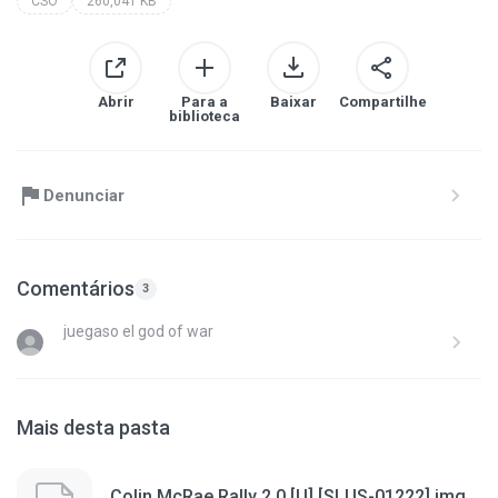
CSO
260,041 KB
Abrir
Para a
Baixar
Compartilhe
biblioteca
Denunciar
Comentários
3
juegaso el god of war
Mais desta pasta
Colin McRae Rally 2.0 [U] [SLUS-01222].img