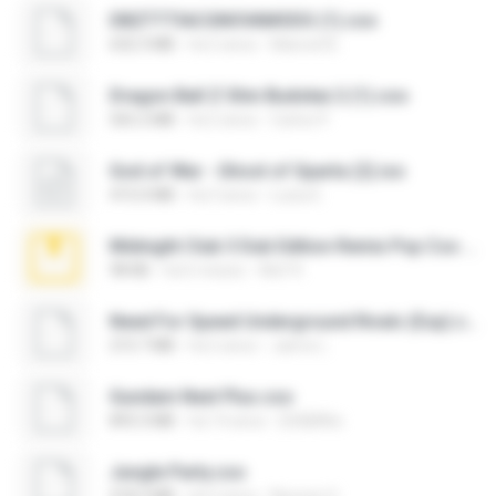
DBZTTTIACGNOVAMODS (1).cso
632.3 MB
há 2 anos
Manoel B.
Dragon Ball Z Shin Budokai 2 (1).cso
565.2 MB
há 2 anos
Carlos P.
God of War - Ghost of Sparta (2).iso
415.0 MB
há 3 anos
Luiza E.
Midnight Club 3 Dub Edition Remix Psp Cso Download.zip
98 KB
há 6 meses
Alef R.
Need For Speed Underground Rivals (Esp).cso
215.7 MB
há 2 anos
Jaime L.
Gundam Next Plus.cso
893.3 MB
há 14 anos
[SA]M!ke
Jungle Party.cso