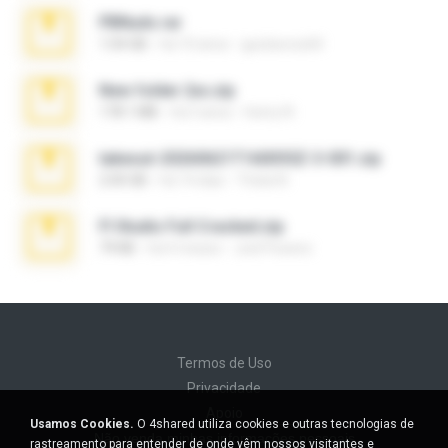
PBNuds.rar
1.04 GB
há 10 anos
gustavocs64
New folder 2xx.zip
178.1 MB
há 3 anos
henry N.
takeout-20260621T160055Z-3-001.zip
2.00 GB
há 14 dias
Thata N.
Fl Studio Full Cracked.zip
79 KB
há 4 meses
Joel Powers
Termos de Uso
Privacidade
Apoio
Usamos Cookies.
O 4shared utiliza cookies e outras tecnologias de
Não venda minhas informações pessoais
rastreamento para entender de onde vêm nossos visitantes e