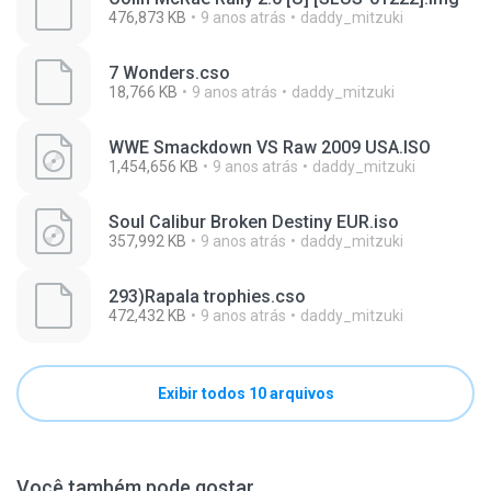
476,873 KB
9 anos atrás
daddy_mitzuki
7 Wonders.cso
18,766 KB
9 anos atrás
daddy_mitzuki
WWE Smackdown VS Raw 2009 USA.ISO
1,454,656 KB
9 anos atrás
daddy_mitzuki
Soul Calibur Broken Destiny EUR.iso
357,992 KB
9 anos atrás
daddy_mitzuki
293)Rapala trophies.cso
472,432 KB
9 anos atrás
daddy_mitzuki
Exibir todos 10 arquivos
Você também pode gostar