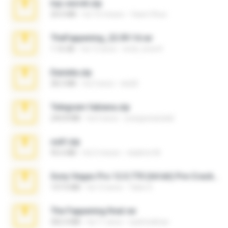
top secret.zip
20.6 MB
há 10 meses
Vasni Vhuo
TheFappening_22.09.14.rar
1.16 GB
há 12 anos
erick_lover4
Daniela.zip
28.2 MB
há 3 anos
ela26
Telegram fabiana.zip
244.8 MB
há 4 anos
yrangravanatal
ouh!.zip
95.6 MB
há 2 meses
vladimir M.
Sony Vegas Pro 12.0.770 (64-bit) Pre-Cracked.zip
137.0 MB
há 12 anos
Tales S.
The Fappening final.rar
302.4 MB
há 11 anos
raulmedinax