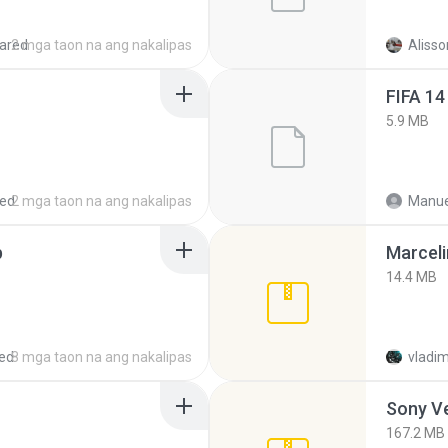
ared
2 mga taon na ang nakalipas
Alisso
FIFA 14
5.9 MB
red
2 mga taon na ang nakalipas
Manue
p
Marceli
14.4 MB
ed
8 mga taon na ang nakalipas
vladim
Sony Ve
167.2 MB