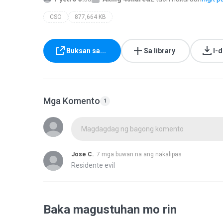
CSO
877,664 KB
Buksan sa...
Sa library
I-
Mga Komento
1
Magdagdag ng bagong komento
Jose C.
7 mga buwan na ang nakalipas
Residente evil
Baka magustuhan mo rin