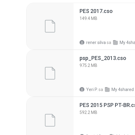
PES 2017.cso
149.4 MB
rener silva
sa
My 4sh
psp_PES_2013.cso
975.2 MB
Yeri P.
sa
My 4shared
PES 2015 PSP PT-BR.c
592.2 MB