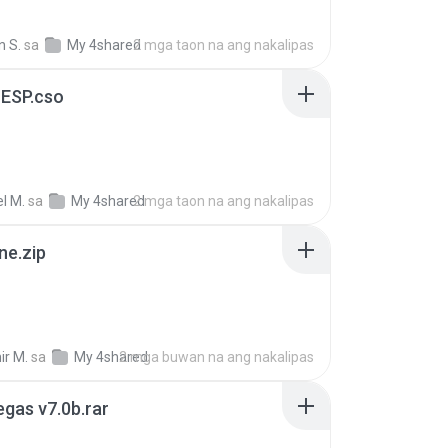
n S.
sa
My 4shared
2 mga taon na ang nakalipas
 ESP.cso
l M.
sa
My 4shared
2 mga taon na ang nakalipas
ne.zip
ir M.
sa
My 4shared
2 mga buwan na ang nakalipas
gas v7.0b.rar