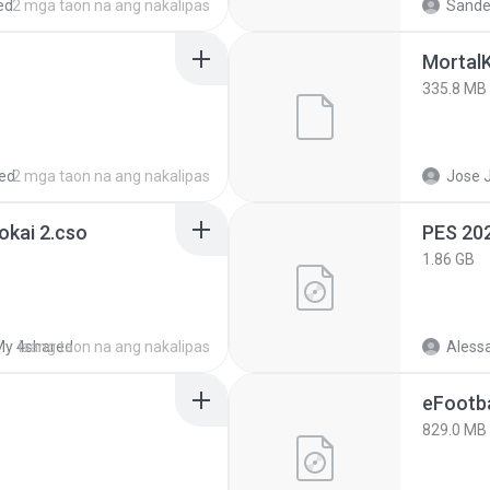
ed
2 mga taon na ang nakalipas
Sande
Mortal
335.8 MB
ed
2 mga taon na ang nakalipas
Jose J
okai 2.cso
PES 202
1.86 GB
My 4shared
isang taon na ang nakalipas
Aless
eFootba
829.0 MB