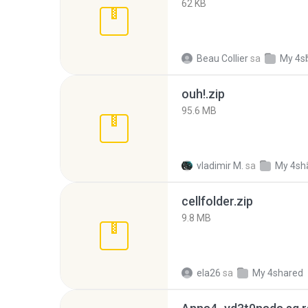
62 KB
Beau Collier
sa
My 4s
ouh!.zip
95.6 MB
vladimir M.
sa
My 4sh
cellfolder.zip
9.8 MB
ela26
sa
My 4shared