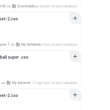
n M.
sa
Downloads
5 mga buwan na ang nakalipas
reet-2.cso
jose T.
sa
My 4shared
2 mga taon na ang nakalipas
ball super .cso
.
sa
My 4shared
2 mga taon na ang nakalipas
reet-2.cso