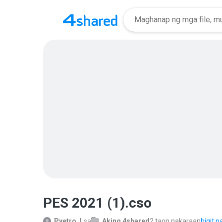
PES 2021 (1).cso
Pyetro J.
sa
Aking 4shared
2 taon nakaraan
higit pa