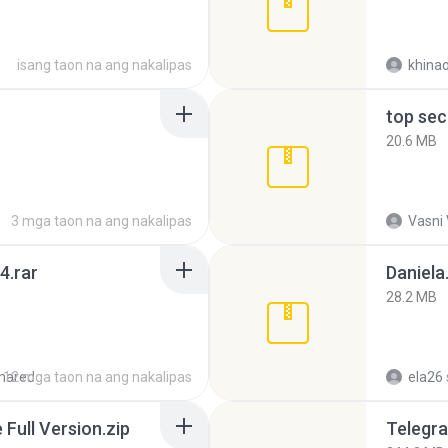
isang taon na ang nakalipas
khina
top sec
20.6 MB
3 mga taon na ang nakalipas
Vasni
4.rar
Daniela
28.2 MB
hared
12 mga taon na ang nakalipas
ela26
ull Version.zip
Telegra