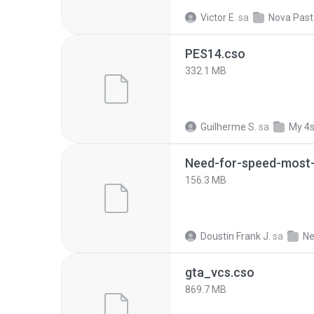
Victor E.
sa
Nova Past
PES14.cso
332.1 MB
Guilherme S.
sa
My 4
Need-for-speed-most
156.3 MB
Doustin Frank J.
sa
Ne
gta_vcs.cso
869.7 MB