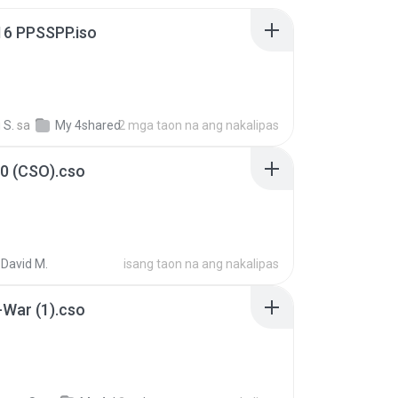
16 PPSSPP.iso
 S.
sa
My 4shared
2 mga taon na ang nakalipas
0 (CSO).cso
 David M.
isang taon na ang nakalipas
War (1).cso