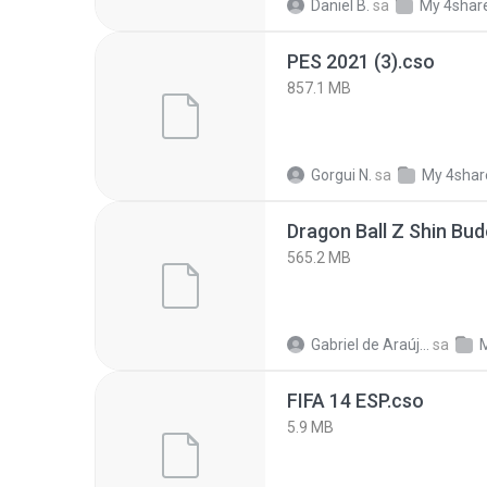
Daniel B.
sa
My 4shar
PES 2021 (3).cso
857.1 MB
Gorgui N.
sa
My 4shar
Dragon Ball Z Shin Bud
565.2 MB
Gabriel de Araújo Oliveira O.
sa
FIFA 14 ESP.cso
5.9 MB