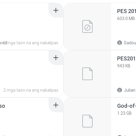
PES 20
603.0 MB
ared
2 mga taon na ang nakalipas
Sadou
PES201
943 KB
2 mga taon na ang nakalipas
Julian
so
God-of-
1.23 GB