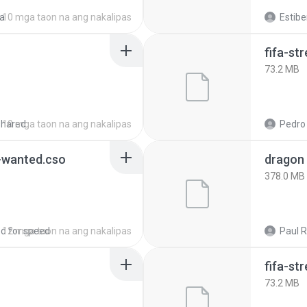
a
10 mga taon na ang nakalipas
Estibe
fifa-st
73.2 MB
shared
10 mga taon na ang nakalipas
Pedro 
-wanted.cso
dragon 
378.0 MB
d for speed
12 mga taon na ang nakalipas
Paul R
fifa-st
73.2 MB