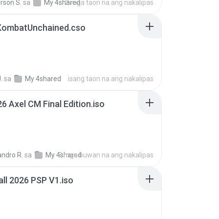
rson S.
sa
My 4shared
2 mga taon na ang nakalipas
KombatUnchained.cso
.
sa
My 4shared
isang taon na ang nakalipas
6 Axel CM Final Edition.iso
andro R.
sa
My 4shared
3 mga buwan na ang nakalipas
ll 2026 PSP V1.iso