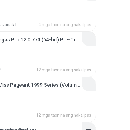
ravanatal
4 mga taon na ang nakalipas
Sony Vegas Pro 12.0.770 (64-bit) Pre-Cracked.zip
S.
12 mga taon na ang nakalipas
Junior Miss Pageant 1999 Series (Volume I Part I NC 6).7z
12 mga taon na ang nakalipas