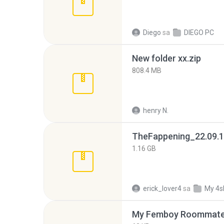
Diego
sa
DIEGO PC
New folder xx.zip
808.4 MB
henry N.
TheFappening_22.09.1
1.16 GB
erick_lover4
sa
My 4s
My Femboy Roommate F