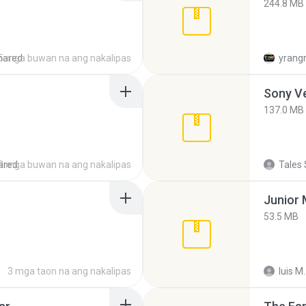
244.8 MB
hared
5 mga buwan na ang nakalipas
yrang
137.0 MB
ared
2 mga buwan na ang nakalipas
Tales 
53.5 MB
3 mga taon na ang nakalipas
luis M.