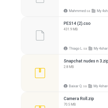
Mahmmed
sa
My 4sh
PES14 (2).cso
431.9 MB
Thiago L.
sa
My 4sha
Snapchat nudes n 3.zi
2.8 MB
Baixar Q.
sa
My 4shar
Camera Roll.zip
70.5 MB