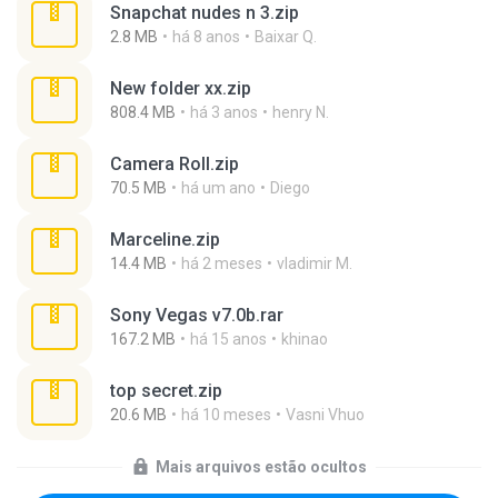
Snapchat nudes n 3.zip
2.8 MB
há 8 anos
Baixar Q.
New folder xx.zip
808.4 MB
há 3 anos
henry N.
Camera Roll.zip
70.5 MB
há um ano
Diego
Marceline.zip
14.4 MB
há 2 meses
vladimir M.
Sony Vegas v7.0b.rar
167.2 MB
há 15 anos
khinao
top secret.zip
20.6 MB
há 10 meses
Vasni Vhuo
Mais arquivos estão ocultos