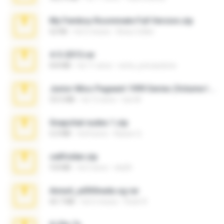
My Femboy Roommate Full Version.zip
62 KB
há 5 meses
Beau Collier
4-5-2015.rar
8.8 MB
há 11 anos
extra_precautions
Junior Miss Pageant 1999 Series (Volume I Part I NC 6).7z
53.5 MB
há 12 anos
luis M.
Snapchat nudes 1.zip
6.0 MB
há 8 anos
Baixar Q.
cellfolder.zip
9.8 MB
há 3 anos
ela26
Anna4_yd3t0nada.sg.rar
60.7 MB
há 5 meses
Rodri R.