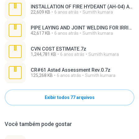
INSTALLATION OF FIRE HYDEANT (AH-04) AT CP1 BACKSIDE OF STUDENT CENTER.7z
22,609 KB
6 anos atrás
Sumith kumara
PIPE LAYING AND JOINT WELDING FOR IRRIGATION LINE 23A AT SECP AREA.7z
42,617 KB
6 anos atrás
Sumith kumara
CVN COST ESTIMATE.7z
1,244,781 KB
6 anos atrás
Sumith kumara
CR#61 Astad Assessment Rev.0.7z
125,268 KB
6 anos atrás
Sumith kumara
Exibir todos 77 arquivos
Você também pode gostar