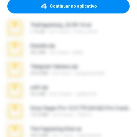
Continuar no aplicativo
TheFappening_22.09.14.rar
1.16 GB
há 12 anos
erick_lover4
Daniela.zip
28.2 MB
há 3 anos
ela26
Telegram fabiana.zip
244.8 MB
há 4 anos
yrangravanatal
ouh!.zip
95.6 MB
há 2 meses
vladimir M.
Sony Vegas Pro 12.0.770 (64-bit) Pre-Cracked.zip
137.0 MB
há 12 anos
Tales S.
The Fappening final.rar
302.4 MB
há 11 anos
raulmedinax