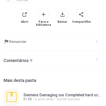
7Z
3,305 KB
Abrir
Para a
Baixar
Compartilhe
biblioteca
Denunciar
Comentários
0
Mais desta pasta
Siemens Damaging our Completed hard scape ( Stop-6 ,Zone-9) 21 Sept 2019.7z
81 KB
6 anos atrás
Sumith kumara