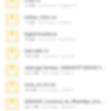
X-23x.7z
3.4 MB
há 9 meses
Federico B.
minhas_fotos.rar
1.4 MB
há 3 meses
Rebeca
Digital Insanity.rar
3.8 MB
há 12 anos
Christian D.
hide vedio.7z
379.3 MB
há 8 anos
munna E.
whatsapp backups -20260410T160335Z-3-001.zip
335.7 MB
há 4 meses
Maria
novia_en_trio.rar
14.9 MB
há 5 meses
Rodri R.
65536533_Conversa_do_WhatsApp_com_Meu_Esposo.zip
262.1 MB
há 18 dias
desomar T.