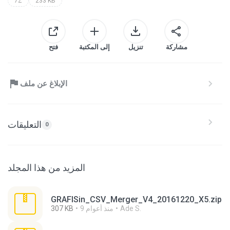
7Z
233 KB
مشاركة
تنزيل
إلى المكتبة
فتح
الإبلاغ عن ملف
التعليقات
0
المزيد من هذا المجلد
GRAFISin_CSV_Merger_V4_20161220_X5.zip
Ade S.
9 منذ أعوام
307 KB