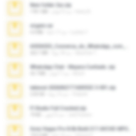
New folder 2xx.zip
henry N.
منذ 3 أعوام
178.1 MB
virgem.rar
Lucinei 7.
منذ 17 عامًا
4.4 MB
65536533_Conversa_do_WhatsApp_com_Meu_Esposo.zip
desomar T.
منذ 18 يومًا
262.1 MB
WhatsApp Chat - Mayara Cunhada .zip
Ana K.
منذ 7 أعوام
36.7 MB
takeout-20260621T160055Z-3-001.zip
Thata N.
منذ 15 يومًا
2.00 GB
Fl Studio Full Cracked.zip
Joel Powers
منذ 4 أشهر
79 KB
Sony Vegas Pro 8.0b Build 217-AVCHD-MPG-AC3 FIXED.7z
Steven P.
منذ 16 عامًا
192.6 MB