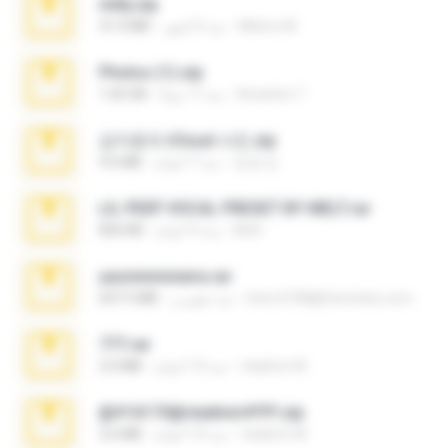
milly.zip
Milene M.
منذ 6 أشهر
31.0 MB
Photos (1).zip
Anacleto T.
منذ 17 يومًا
1.60 GB
김지윤의 iCloud 사진.zip
성경 김.
منذ 7 أعوام
9.6 MB
LIL PEEP VOCAL PRESET BY MELT.rar
Melt ..
منذ 4 أعوام
826 KB
yasminmineira.rar
letiro5708@fanchatu.com
منذ شهرين
647.5 MB
777.rar
vladimir M.
منذ 10 أعوام
2.0 MB
@#16173@vladimir#!!!!!!.zip
vladimir M.
منذ 10 أعوام
2.6 MB