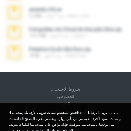
amanda sfd.rar
elton_roots
منذ 7 أعوام
5.2 MB
Fotografias em iCloud de Ana julia Silva.zip
Luany T.
منذ 3 أعوام
174.7 MB
Pokemon Ecchi Gba Rom.zip
Caleb Price
منذ 4 أشهر
70 KB
شروط الاستخدام
الخصوصية
الدعم
لا تبيع معلوماتي الشخصية
نحن نستخدم ملفات تعريف الارتباط.
يستخدم 4shared ملفات تعريف الارتباط
لا تشارك معلوماتي الشخصية
وتقنيات التتبع الأخرى لفهم من أين يأتي زوارنا وتحسين تجربة التصفح الخاصة بك
على موقعنا. باستخدامك لموقعنا، فإنك توافق على استخدامنا لملفات تعريف
الارتباط وتقنيات التتبع الأخرى.
تغيير تفضيلاتي