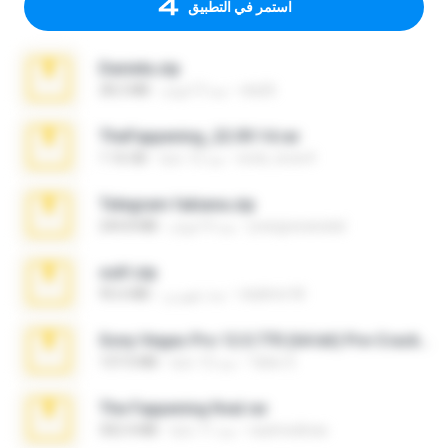
استمر في التطبيق
Daniela.zip
ela26
منذ 3 أعوام
28.2 MB
TheFappening_22.09.14.rar
erick_lover4
منذ 12 عامًا
1.16 GB
Telegram fabiana.zip
yrangravanatal
منذ 4 أعوام
244.8 MB
ouh!.zip
vladimir M.
منذ شهرين
95.6 MB
Sony Vegas Pro 12.0.770 (64-bit) Pre-Cracked.zip
Tales S.
منذ 12 عامًا
137.0 MB
The Fappening final.rar
raulmedinax
منذ 11 عامًا
302.4 MB