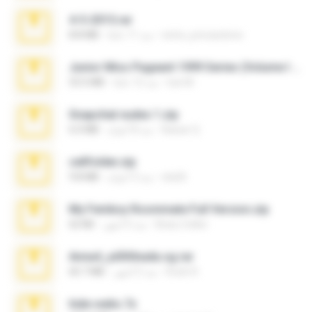
4-5-2015.rar
extra_precautions
منذ 11 عامًا
8.8 MB
Junior Miss Pageant 1999 Series (Volume I Part I NC 6).7z
luis M.
منذ 12 عامًا
53.5 MB
Snapchat nudes 1.zip
Baixar Q.
منذ 8 أعوام
6.0 MB
cellfolder.zip
ela26
منذ 3 أعوام
9.8 MB
My Femboy Roommate Full Version.zip
Beau Collier
منذ 5 أشهر
62 KB
Anna4_yd3t0nada.sg.rar
Rodri R.
منذ 5 أشهر
60.7 MB
hide vedio.7z