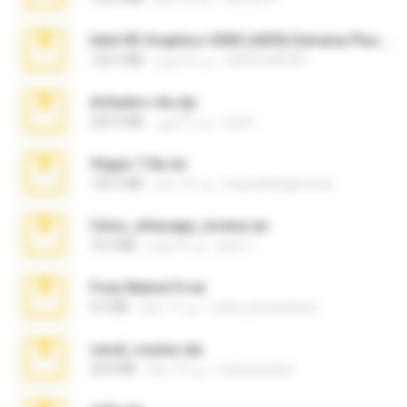
Intel HD Graphics 3000 (4459) Extreme Plus 2.0.zip
nIGHTmAYOR
منذ 6 أعوام
126.5 MB
Achados sla.zip
Lya K.
منذ 5 أشهر
220.0 MB
Vegas 7.0a.rar
boyisadangerzone
منذ 15 عامًا
120.3 MB
fotos_whasapp_lorena.rar
jose T.
منذ 4 أعوام
76.4 MB
Foxy Mama15.rar
extra_precautions
منذ 17 عامًا
9.5 MB
casal_voyeur.zip
netowescher
منذ 15 عامًا
20.8 MB