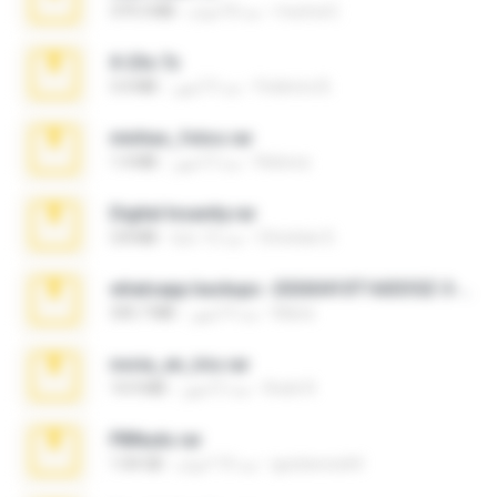
munna E.
منذ 8 أعوام
379.3 MB
X-23x.7z
Federico B.
منذ 9 أشهر
3.4 MB
minhas_fotos.rar
Rebeca
منذ 3 أشهر
1.4 MB
Digital Insanity.rar
Christian D.
منذ 12 عامًا
3.8 MB
whatsapp backups -20260410T160335Z-3-001.zip
Maria
منذ 4 أشهر
335.7 MB
novia_en_trio.rar
Rodri R.
منذ 5 أشهر
14.9 MB
PBNuds.rar
gustavocs64
منذ 10 أعوام
1.04 GB