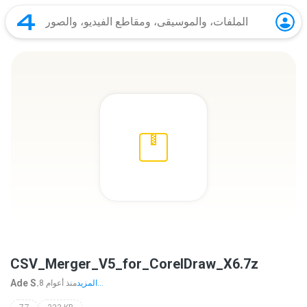
CSV_Merger_V5_for_CorelDraw_X6.7z
Ade S.
المزيد...
8 منذ أعوام