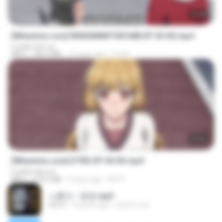
23:40
[Witanime.com] RKNGMNNTSRCMB EP 05 HD.mp4
Lurdez da Luz
MP4
186.0 MB
15 days ago
LOLKI
23:03
[Witanime.com] DTRD EP 04 HD.mp4
Lurdez da Luz
MP4
279.0 MB
9 days ago
DRTY
나훈아 - 영영.mp3
03:41
4 years ago
castor-trot