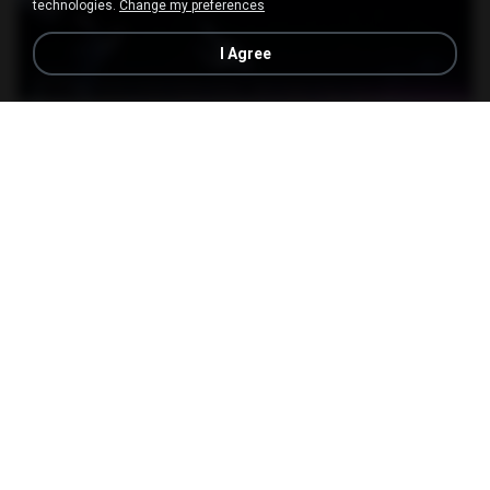
technologies.
Change my preferences
I Agree
23:45
[Witanime.com] BT EP 03 HD.mp4
Lurdez da Luz
MP4
250.0 MB
20 days ago
BAXK
Pretty Girl
Pretty Girl
03:30
23 days ago
황영지