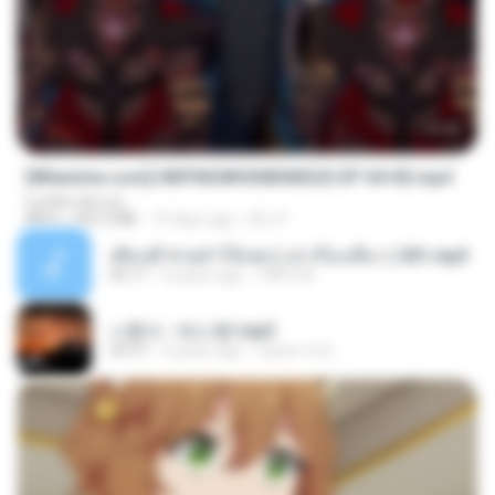
23:42
[Witanime.com] HMYNGWHSNIDMS2S EP 04 HD.mp4
Lurdez da Luz
MP4
235.5 MB
14 days ago
KILJY
เพื่อนพี่ ช่วยทำให้เสด ( เล่าเรื่องเสียว ) 201.mp3
05:11
6 years ago
TNP2 M.
나훈아 - 테스형!.mp3
04:37
4 years ago
castor-trot