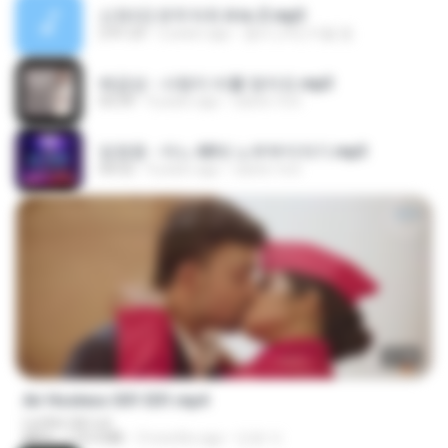
신유리) 유두자위 A to Z.mp3
2:41:23
2 years ago
좀비고4인커플 좀.
배금성 - 사랑이 비를 맞아요.mp3
03:39
4 years ago
castor-trot
임영웅 - 어느 60대 노부부이야기.mp3
04:52
4 years ago
castor-trot
27:46
Air Hostess S01 E01.mp4
Lurdez da Luz
MP4
174.4 MB
3 months ago
민호 이.