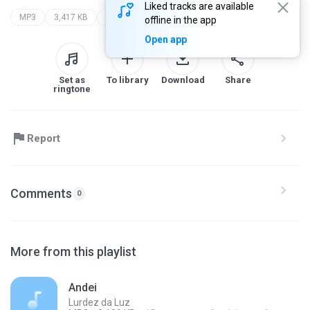
Liked tracks are available
MP3
3,417 KB
Blues
lurdez da luz
offline in the app
Open app
Set as
To library
Download
Share
ringtone
Report
Comments
0
More from this playlist
Andei
Lurdez da Luz