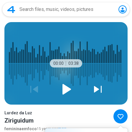
00:00
03:38
Lurdez da Luz
Ziriguidum
femininaemfoco
15 years ago
more...