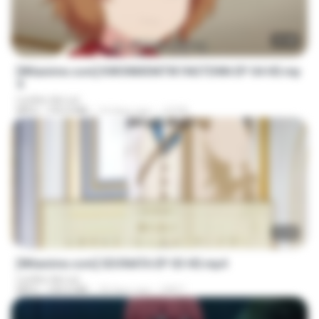
23:40
[Witanime.com] KWONMSNITIK1NGTDNN EP 04 HD.mp
4
Lurdez da Luz
MP4
192.0 MB
14 days ago
JUVIA
23:40
[Witanime.com] SDONATA EP 03 HD.mp4
Lurdez da Luz
MP4
140.6 MB
18 days ago
GRET