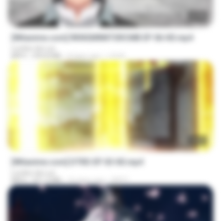
23:40
[Witanime.com] RKNGMNNTSRCMB EP 06 HD.mp4
Lurdez da Luz
MP4
294.8 MB
8 days ago
LOLKI
23:03
[Witanime.com] DTRD EP 03 HD.mp4
Lurdez da Luz
MP4
321.3 MB
16 days ago
DRTY