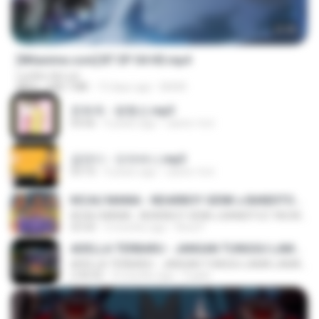
23:45
[Witanime.com] BT EP 04 HD.mp4
Lurdez da Luz
MP4
248.7 MB
13 days ago
BAXK
문희옥 - 평행선.mp3
03:06
4 years ago
castor-trot
금잔디 - 오라버니.mp3
03:10
4 years ago
castor-trot
KICAU MANIA - NDARBOY GENK x BANDITOZ YAOW 86 (OFFICIAL LYRIC VIDEO) GAS POL NDANGAK
KICAU MANIA - NDARBOY GENK x BANDITOZ YAOW 86 (OFFICIAL LYRIC VIDEO) GAS POL NDANGAK
03:50
3 months ago
Rina P.
ADELLA TERBARU - JANGAN TUNGGU LAMA LAMA - GELAS RETAK - OM ADELLA FULL ALBUM TERBARU 2026
ADELLA TERBARU - JANGAN TUNGGU LAMA LAMA - GELAS RETAK - OM ADELLA FULL ALBUM TERBARU 2026
2:44:42
4 months ago
Cuplis