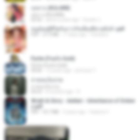
กุหลาบ (KULARB)
กุหลาบ (KULARB)
03:55
about a year ago
Suwan J.
หนูน้อยสู้ชีวิตกับภารกิจเลี้ยงพี่ชายทั้งห้า.pdf
PDF
27.2 MB
17 days ago
Pandarin
Pyrite (Fool's Gold)
Pyrite (Fool's Gold)
04:06
12 years ago
princess Y.
สายลมเจ็บปวด
สายลมเจ็บปวด
04:23
8 months ago
D
Wrath & Glory - Aeldari - Inheritance of Ember
s.pdf
PDF
53.7 MB
2 years ago
federico f