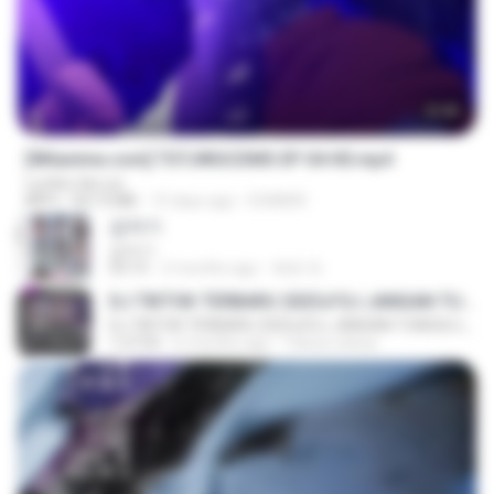
23:40
[Witanime.com] TSTJWGCDMS EP 04 HD.mp4
Lurdez da Luz
MP4
567.0 MB
15 days ago
DOMISR
갑자기
갑자기
03:15
2 months ago
복희 박.
DJ TIKTOK TERBARU 2025🎵DJ JANGAN TUNGGU LAMA LAMA NANTI LAMA LAMA 🎵DJ SEDIA AKU SEBELUM HUJAN
DJ TIKTOK TERBARU 2025🎵DJ JANGAN TUNGGU LAMA LAMA NANTI LAMA LAMA 🎵DJ SEDIA AKU SEBELUM HUJAN
1:27:03
6 months ago
Yahya Lahiya