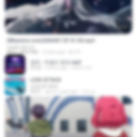
24:35
[Witanime.com] BSKHKT EP 01 HD.mp4
Lurdez da Luz
MP4
408.9 MB
13 days ago
BLITR
영탁 - 막걸리 한잔.mp3
03:20
3 years ago
castor-trot
LOVE ATTACK
LOVE ATTACK
03:01
about a year ago
지빈 임.