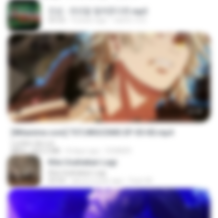
진성 - 천년을 빌려준다면.mp3
03:32
4 years ago
castor-trot
23:40
[Witanime.com] TSTJWGCDMS EP 05 HD.mp4
Lurdez da Luz
MP4
423.2 MB
8 days ago
DOMISR
Kita Usahakan Lagi
Kita Usahakan Lagi
03:54
about a year ago
Fazri M.