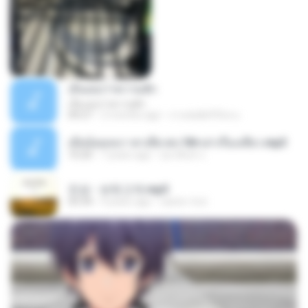
เอิ้นเธอว่าความฮัก
เอิ้นเธอว่าความฮัก
04:27
2 months ago
ถามพ่อ&#39;พ ม.
เมียน้อยเหงา พาเสียวค่ะ18+เล่าเรื่องเสียว.mp3
10:20
7 years ago
อมรพันธ์ จ.
진성 - 보릿고개.mp3
03:34
4 years ago
castor-trot