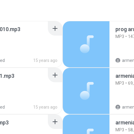
2010.mp3
prog ar
MP3
14
red
15 years ago
armen
11.mp3
armenia
MP3
69
red
15 years ago
armen
.mp3
armenia
MP3
58