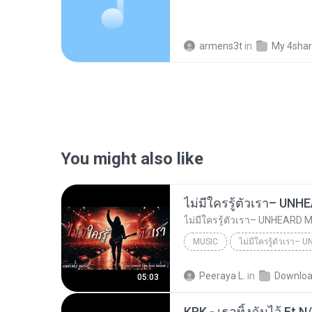
armens3t
in
My 4sha
You might also like
MUSIC
UNHEARD MUSIC 🖤
Musi
Peeraya L.
in
Downlo
05:03
ไม่มีใครรู้ตัวเรา– UNHEARD MUSIC 🖤| Official Lyri...
KRK - เธอทิ้งฉันไว้ Ft.N