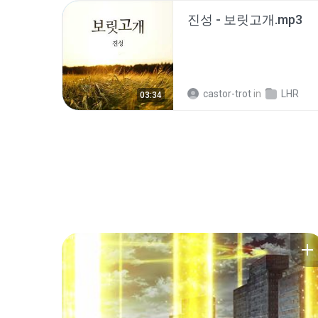
진성 - 보릿고개.mp3
castor-trot
in
LHR
03:34