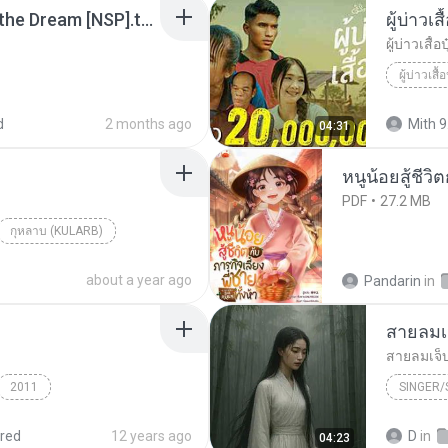
Tomodachi Life Living the Dream [NSP].torrent
ผู้บ่าวเสื
ผู้บ่าวเสื้อป
ผู้บ่าวเสื้อ
d
2 months ago
Mith 9
04:31
หนูน้อยสู้ชีวิ
PDF
27.2 MB
กุหลาบ (KULARB)
aran
about a year ago
Pandarin
in
สายลมเ
สายลมเจ็
2011
SINGER
Hmong S
red
12 years ago
D
in
04:23