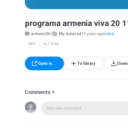
programa armenia viva 20 
armens3t
in
My 4shared
14 years ago
more...
MP3
56,175 KB
Open in...
To library
Down
Comments
0
Add new comment