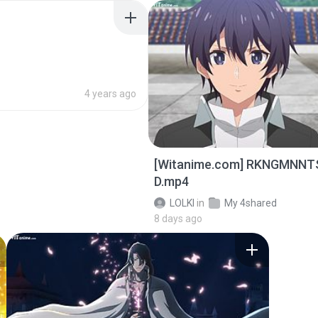
4 years ago
[Witanime.com] RKNGMNNT
D.mp4
LOLKI
in
My 4shared
8 days ago