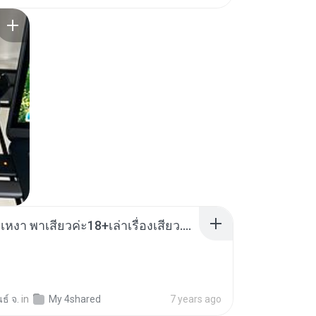
/SONGWRITER
เมียน้อยเหงา พาเสียวค่ะ18+เล่าเรื่องเสียว.mp3
ธ์ จ.
in
My 4shared
7 years ago