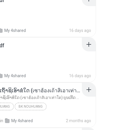
df
My 4shared
16 days ago
df
My 4shared
16 days ago
ເຊົາຮ້ອງເຖົ້າຊິເອົາທໍ່ໃດ (เซาฮ้องเถ้าสิเอาเท่าใด) ບຸນເກີດ ຫນູຫ່ວງ ft. ໂສພາ ຈຸນທະລາ
ເຊົາຮ້ອງເຖົ້າຊິເອົາທໍ່ໃດ (เซาฮ้องเถ้าสิเอาเท่าใด) ບຸນເກີດ ຫນູຫ່ວງ ft. ໂສພາ ຈຸນທະລາ
HUANG
BK NOUHUANG
ເຊົາຮ້ອງເຖົ້າຊິເອົາທໍ່ໃດ (เซาฮ้องเถ้าสิเอาเท่าใด)...
in
My 4shared
2 months ago