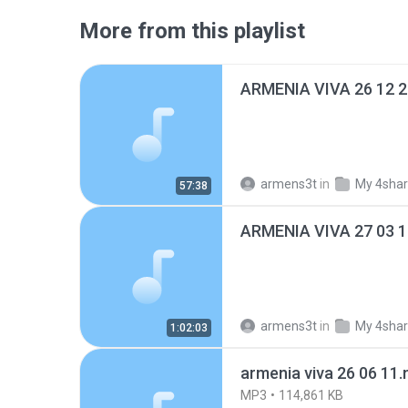
More from this playlist
ARMENIA VIVA 26 12 
armens3t
in
My 4sha
57:38
ARMENIA VIVA 27 03 
armens3t
in
My 4sha
1:02:03
armenia viva 26 06 11
MP3
114,861 KB