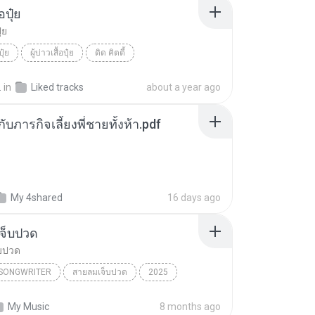
้อปุ๋ย
ุ๋ย
ปุ๋ย
ผู้บ่าวเสื้อปุ๋ย
ดิด คิตตี้
.
in
Liked tracks
about a year ago
ตกับภารกิจเลี้ยงพี่ชายทั้งห้า.pdf
My 4shared
16 days ago
จ็บปวด
บปวด
/SONGWRITER
สายลมเจ็บปวด
2025
ad Song
สายลมเจ็บปวด
My Music
8 months ago