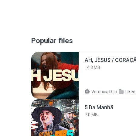
Popular files
AH, JESUS / CORAÇ
14.3 MB
Veronica D.
in
Liked
5 Da Manhã
7.0 MB