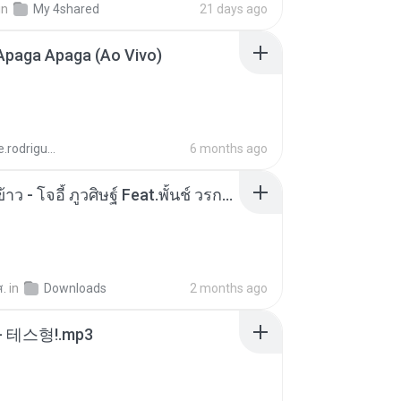
in
My 4shared
21 days ago
Apaga Apaga (Ao Vivo)
aandre.rodrigues
6 months ago
หม้อหุงข้าว - โจอี้ ภูวศิษฐ์ Feat.พั้นช์ วรกาญจน์-315237.mp3
ส.
in
Downloads
2 months ago
 테스형!.mp3