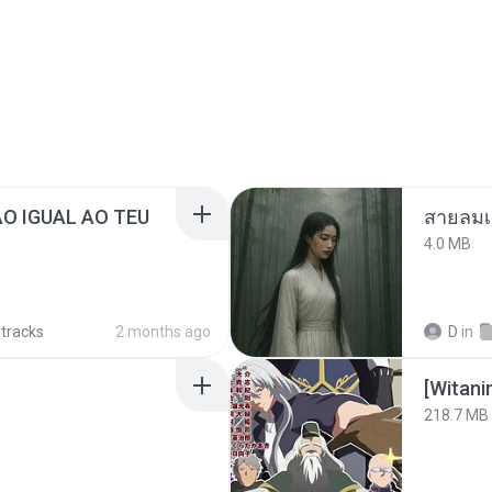
ÃO IGUAL AO TEU
สายลมเ
4.0 MB
 tracks
2 months ago
D
in
218.7 MB