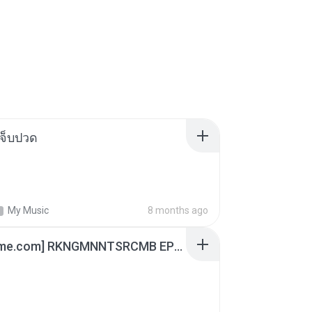
จ็บปวด
My Music
8 months ago
[Witanime.com] RKNGMNNTSRCMB EP 04 HD.mp4