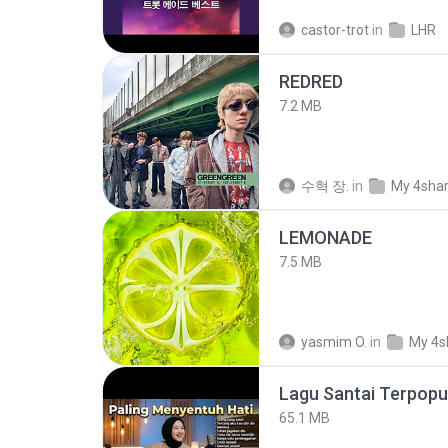
castor-trot
in
LHR
REDRED
7.2 MB
수혁 장.
in
My 4sha
LEMONADE
7.5 MB
yasmim O.
in
My 4s
65.1 MB