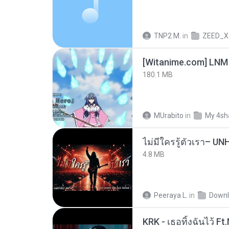
TNP2 M.
in
ZEED_X
[Witanime.com] LNM
180.1 MB
MUrabito
in
My 4sh
4.8 MB
Peeraya L.
in
Downl