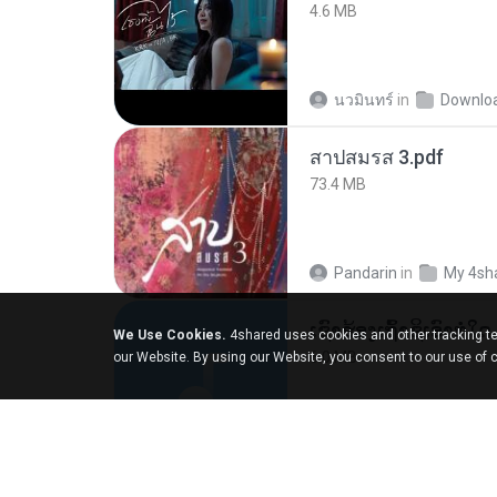
4.6 MB
นวมินทร์
in
Downlo
สาปสมรส 3.pdf
73.4 MB
Pandarin
in
My 4sh
We Use Cookies.
4shared uses cookies and other tracking te
6.0 MB
our Website. By using our Website, you consent to our use of 
But G.
in
My 4share