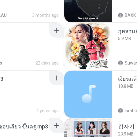
LAU
3 months ago
BAXK
กุหลาบ
5.9 MB
s
22 days ago
Suwan
3
เงี่ยนแ
10.8 MB
4 years ago
lambcr
นชอบเสียว ขึ้นครู.mp3
갑자기
23.9 MB