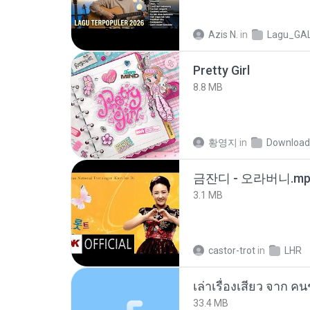
Azis N.
in
Lagu_GA
Pretty Girl
8.8 MB
황영지
in
Download
금잔디 - 오라버니.mp
3.1 MB
castor-trot
in
LHR
เล่าเรื่องเสียว จาก ค
33.4 MB