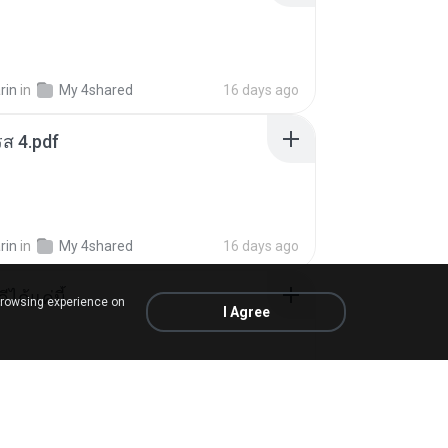
rin
in
My 4shared
16 days ago
ส 4.pdf
rin
in
My 4shared
16 days ago
ีได้แค่นี้
browsing experience on
I Agree
My Music
9 months ago