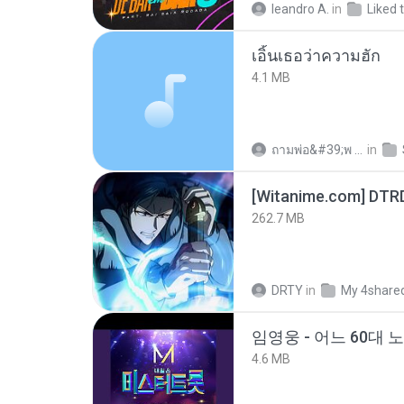
leandro A.
in
Liked 
เอิ้นเธอว่าความฮัก
4.1 MB
ถามพ่อ&#39;พ ม.
in
[Witanime.com] DTR
262.7 MB
DRTY
in
My 4share
임영웅 - 어느 60대 
4.6 MB