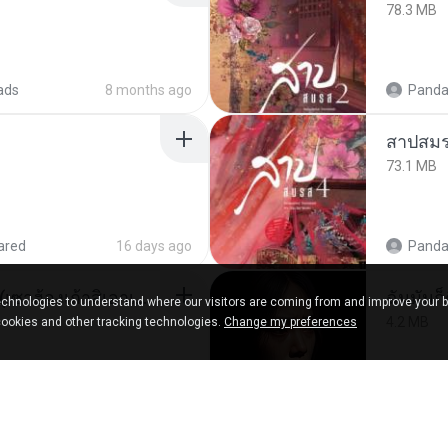
78.3 MB
ads
8 months ago
Panda
สาปสมร
73.1 MB
ared
16 days ago
Panda
ເຊົາຮ້ອງເຖົ້າຊິເອົາທໍ່ໃດ (เซาฮ้องเถ้าสิเอาเท่าใด) ບຸນເກີດ ຫນູຫ່ວງ ft. ໂສພາ ຈຸນທະລາ
ฉันมันก็ด
chnologies to understand where our visitors are coming from and improve your 
4.2 MB
cookies and other tracking technologies.
Change my preferences
d
2 months ago
D
in