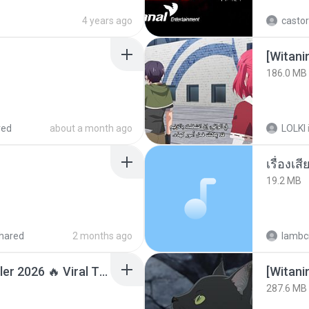
4 years ago
castor
186.0 MB
red
about a month ago
LOLKI
เรื่องเ
19.2 MB
hared
2 months ago
lambcr
Lagu Santai Terpopuler 2026 🔥 Viral TikTok — Lagu Pop Indonesia Terbaru & Paling Hits 2026
[Witan
287.6 MB