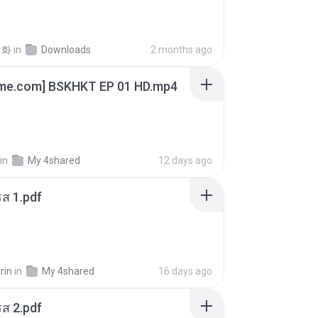
선화
in
Downloads
2 months ago
ime.com] BSKHKT EP 01 HD.mp4
in
My 4shared
12 days ago
ส 1.pdf
rin
in
My 4shared
16 days ago
ส 2.pdf