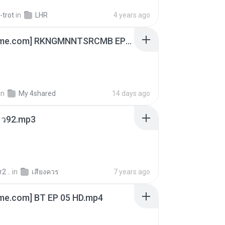
-trot
in
LHR
4 years ago
[Witanime.com] RKNGMNNTSRCMB EP 05 HD.mp4
in
My 4shared
14 days ago
สียว92.mp3
2 ..
in
เสียงควร
7 years ago
ime.com] BT EP 05 HD.mp4