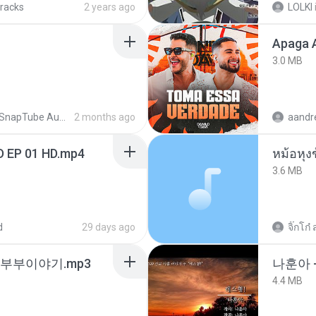
tracks
2 years ago
LOLKI
Apaga 
3.0 MB
SnapTube Audio
2 months ago
D EP 01 HD.mp4
3.6 MB
d
29 days ago
จิ๊กโก๋ 
노부부이야기.mp3
나훈아 -
4.4 MB