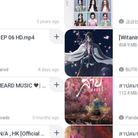
5 years ago
금금
 EP 06 HD.mp4
[Witan
408.9 MB
ared
8 days ago
BLITR
ไม่มีใครรู้ตัวเรา– UNHEARD MUSIC 🖤| Official Lyric Video | เพลงสู้ชีวิต
สาปสมร
112.4 MB
oads
3 months ago
Panda
KRK - เธอทิ้งฉันไว้ Ft.N/A , HK [Official MV]
สาปสมร