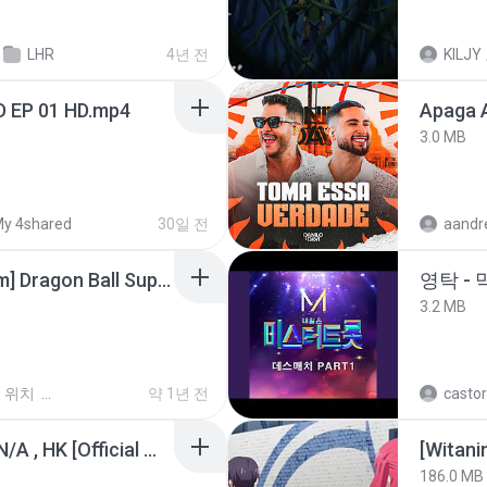
LHR
4년 전
KILJY
D EP 01 HD.mp4
Apaga 
3.0 MB
y 4shared
30일 전
[SpacePowerFan.com] Dragon Ball Super EP1 480p.mp4
영탁 - 
3.2 MB
 위치
약 1년 전
castor
KRK - เธอทิ้งฉันไว้ Ft.N/A , HK [Official MV]
186.0 MB