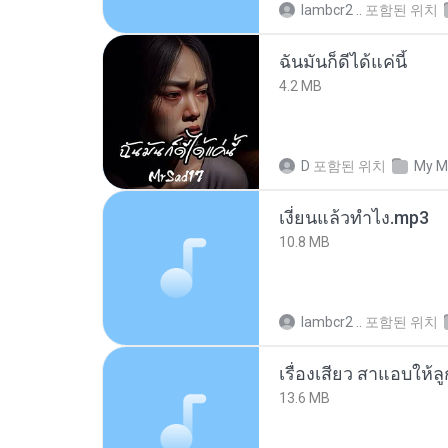
lambcr2 ..
포함된 위치
ฉันมันก็ดีได้แค่นี้
4.2 MB
D
포함된 위치
My M
เงี่ยนแล้วทำไง.mp3
10.8 MB
lambcr2 ..
포함된 위치
เรื่องเสียว สาแอบให้ล
13.6 MB