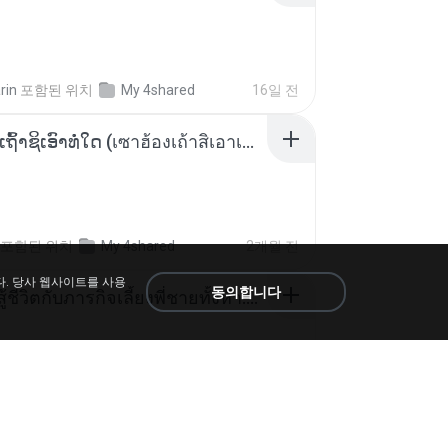
rin
포함된 위치
My 4shared
16일 전
ເຊົາຮ້ອງເຖົ້າຊິເອົາທໍ່ໃດ (เซาฮ้องเถ้าสิเอาเท่าใด) ບຸນເກີດ ຫນູຫ່ວງ ft. ໂສພາ ຈຸນທະລາ
포함된 위치
My 4shared
2개월 전
다. 당사 웹사이트를 사용
동의합니다
หนูน้อยสู้ชีวิตกับภารกิจเลี้ยงพี่ชายทั้งห้า.pdf
rin
포함된 위치
My 4shared
16일 전