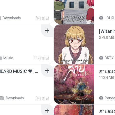
Downloads
8개월 전
LOLKI
[Witan
279.0 MB
Music
11개월 전
DRTY
ไม่มีใครรู้ตัวเรา– UNHEARD MUSIC 🖤| Official Lyric Video | เพลงสู้ชีวิต
สาปสมร
112.4 MB
Downloads
3개월 전
Panda
สาปสมร