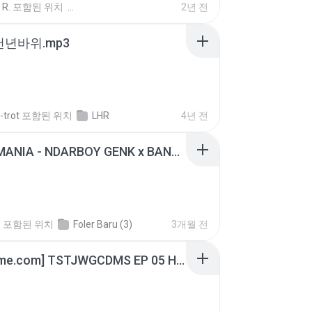
 R.
포함된 위치
2년 전
 천년바위.mp3
-trot
포함된 위치
LHR
4년 전
KICAU MANIA - NDARBOY GENK x BANDITOZ YAOW 86 (OFFICIAL LYRIC VIDEO) GAS POL NDANGAK
.
포함된 위치
Foler Baru (3)
3개월 전
[Witanime.com] TSTJWGCDMS EP 05 HD.mp4