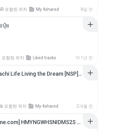
SR
포함된 위치
My 4shared
8일 전
้อปุ๋ย
.
포함된 위치
Liked tracks
약 1년 전
Tomodachi Life Living the Dream [NSP].torrent
ob
포함된 위치
My 4shared
2개월 전
[Witanime.com] HMYNGWHSNIDMS2S EP 05 HD.mp4