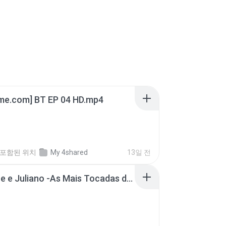
ime.com] BT EP 04 HD.mp4
포함된 위치
My 4shared
13일 전
Henrique e Juliano -As Mais Tocadas do Henrique e Juliano 2021 -Top Sertanejo 2021,Cd Completo 2021