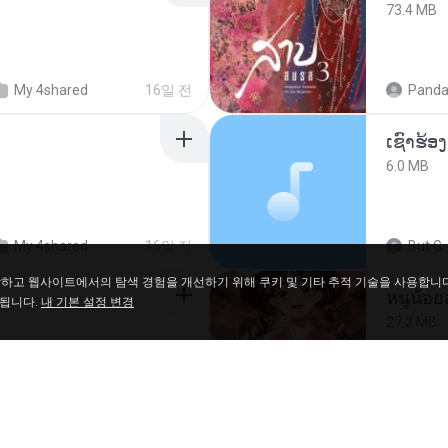
73.4 MB
My 4shared
16일 전
Panda
6.0 MB
My 4shared
16일 전
But G.
파악하고 웹사이트에서의 탐색 경험을 개선하기 위해 쿠키 및 기타 추적 기술을 사용합니
 됩니다.
내 기본 설정 변경
27.2 MB
เพลง
약 1년 전
Panda