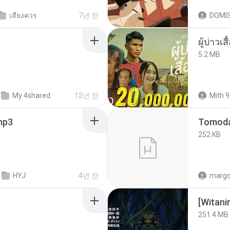
เสียงควร
7년 전
DOMI
ผู้บ่าวเสื
5.2 MB
My 4shared
12년 전
Mith 9
.mp3
252 KB
HYJ
4년 전
marg
251.4 MB