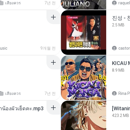
เสียงควร
7년 전
raquel
진성 -
2.5 MB
usic
9개월 전
castor
8.9 MB
เสียงควร
7년 전
Rina P
ูกน้องผัวเย็ดคะ.mp3
423.2 MB