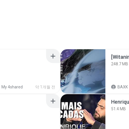
[Witan
248.7 MB
My 4shared
약 1개월 전
BAXK
51.4 MB