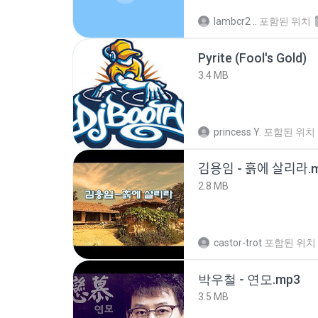
lambcr2 ..
포함된 위치
Pyrite (Fool's Gold)
3.4 MB
princess Y.
포함된 위치
김용임 - 흙에 살리라
2.8 MB
castor-trot
포함된 위치
박우철 - 연모.mp3
3.5 MB