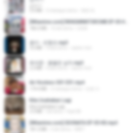
갑자기
3.0 MB
2 miesiące temu
복희 박.
[Witanime.com] RKNGMNNTSRCMB EP 05 HD.mp4
186.0 MB
16 dni temu
LOLKI
옹이 - 조항조.mp3
3.6 MB
4 lata temu
castor-trot
최석준 - 꽃을든 남자.mp3
2.2 MB
4 lata temu
castor-trot
Air Hostess S01 E01.mp4
174.4 MB
3 miesiące temu
민호 이.
Kita Usahakan Lagi
Kita Usahakan Lagi
3.3 MB
rok temu
Fazri M.
[Witanime.com] SDONATA EP 05 HD.mp4
181.2 MB
5 dni temu
GRET