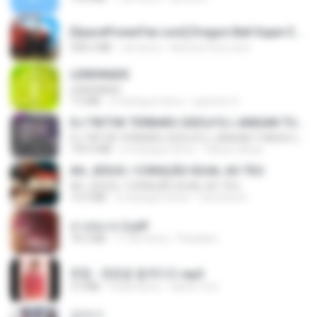
[SpacePowerFan.com] Dragon Ball Super EP1 480p.mp4
208.3 MB
rok temu
AnimezToon.com
LEMONADE
LEMONADE
7.5 MB
2 miesiące temu
yasmim O.
DJ TIKTOK TERBARU 2025🎵DJ JANGAN TUNGGU LAMA LAMA NANTI LAMA LAMA 🎵DJ SEDIA AKU SEBELUM HUJAN
DJ TIKTOK TERBARU 2025🎵DJ JANGAN TUNGGU LAMA LAMA NANTI LAMA LAMA 🎵DJ SEDIA AKU SEBELUM HUJAN
199.4 MB
6 miesięcy temu
Yahya Lahiya
AH, JESUS / CORAÇÃO IGUAL AO TEU
AH, JESUS / CORAÇÃO IGUAL AO TEU
14.3 MB
3 miesiące temu
Veronica D.
สาปสมรส 2.pdf
78.3 MB
17 dni temu
Pandarin
현철 - 청춘을 돌려다오.mp3
3.3 MB
4 lata temu
castor-trot
갑자기