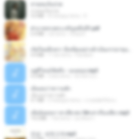
สายลมเจ็บปวด
สายลมเจ็บปวด
4.0 MB
8 miesięcy temu
D
ฝ่าบาททรงพระเจริญหมื่นปี1.pdf
6.4 MB
rok temu
Orasa K.
เกิดใหม่อีกครา อี๋เหนียงอย่างข้าเป็นภรรยาขุนนาง 1_ST.pdf
4.9 MB
17 dni temu
Pandarin
อยู่ที่ไหนก็คิดถึง - เมนทอล.mp3
4.2 MB
2 lata temu
มันไม้สาย ม.
เอิ้นเธอว่าความฮัก
เอิ้นเธอว่าความฮัก
4.1 MB
2 miesiące temu
ถามพ่อ&#39;พ ม.
เมียน้อยเหงา พาเสียวค่ะ18+เล่าเรื่องเสียว.mp3
14.2 MB
7 lat temu
อมรพันธ์ จ.
진성 - 보릿고개.mp3