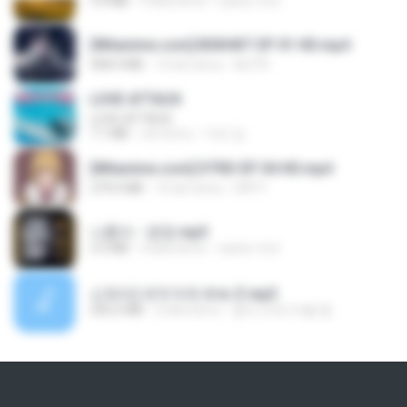
3.4 MB
4 lata temu
castor-trot
[Witanime.com] BSKHKT EP 01 HD.mp4
408.9 MB
14 dni temu
BLITR
LOVE ATTACK
LOVE ATTACK
7.1 MB
rok temu
지빈 임.
[Witanime.com] DTRD EP 04 HD.mp4
279.0 MB
10 dni temu
DRTY
나훈아 - 영영.mp3
3.5 MB
4 lata temu
castor-trot
신유리) 유두자위 A to Z.mp3
256.6 MB
2 lata temu
좀비고4인커플 좀.