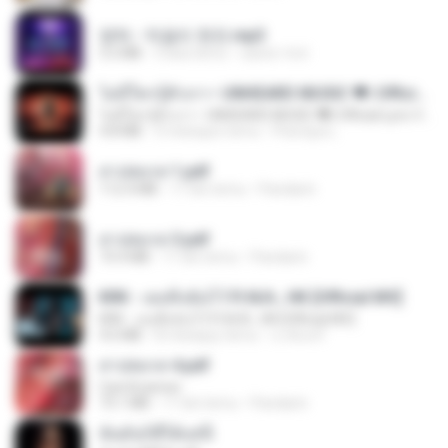
영탁 - 막걸리 한잔.mp3
3.2 MB
3 lata temu
castor-trot
ไม่มีใครรู้ตัวเรา– UNHEARD MUSIC 🖤| Official Lyric Video | เพลงสู้ชีวิต
ไม่มีใครรู้ตัวเรา– UNHEARD MUSIC 🖤| Official Lyric Video | เพลงสู้ชีวิต
4.8 MB
3 miesiące temu
Peeraya L.
สาปสมรส 1.pdf
112.4 MB
17 dni temu
Pandarin
สาปสมรส 3.pdf
73.4 MB
17 dni temu
Pandarin
KRK - เธอทิ้งฉันไว้ Ft.N/A , HK [Official MV]
KRK - เธอทิ้งฉันไว้ Ft.N/A , HK [Official MV]
4.6 MB
8 miesięcy temu
นวมินทร์
สาปสมรส 4.pdf
CamScanner
73.1 MB
17 dni temu
Pandarin
ฉันมันก็ดีได้แค่นี้