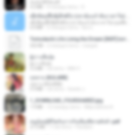
ฉันมันก็ดีได้แค่นี้
4.2 MB
9 miesięcy temu
D
ເຊົາຮ້ອງເຖົ້າຊິເອົາທໍ່ໃດ (เซาฮ้องเถ้าสิเอาเท่าใด) ບຸນເກີດ ຫນູຫ່ວງ ft. ໂສພາ ຈຸນທະລາ
ເຊົາຮ້ອງເຖົ້າຊິເອົາທໍ່ໃດ (เซาฮ้องเถ้าสิเอาเท่าใด) ບຸນເກີດ ຫນູຫ່ວງ ft. ໂສພາ ຈຸນທະລາ
6.0 MB
2 miesiące temu
But G.
Tomodachi Life Living the Dream [NSP].torrent
252 KB
2 miesiące temu
margob
ผู้บ่าวเสื้อปุ๋ย
ผู้บ่าวเสื้อปุ๋ย
5.2 MB
rok temu
Mith 9.
กุหลาบ (KULARB)
กุหลาบ (KULARB)
5.9 MB
rok temu
Suwan J.
1_DOWNLOAD_FOURSHARED.jpg
1.9 MB
12 miesięcy temu
Wtlprodthree A.
หนูน้อยสู้ชีวิตกับภารกิจเลี้ยงพี่ชายทั้งห้า.pdf
27.2 MB
17 dni temu
Pandarin