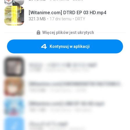
[Witanime.com] DTRD EP 03 HD.mp4
321.3 MB
17 dni temu
DRTY
Więcej plików jest ukrytych
Kontynuuj w aplikacji
배금성 - 사랑이 비를 맞아요.mp3
3.5 MB
4 lata temu
castor-trot
[Witanime.com] KWONMSNITIK1NGTDNN EP 04 HD.mp4
192.0 MB
15 dni temu
JUVIA
[Witanime.com] LNM EP 06 HD.mp4
180.1 MB
10 dni temu
MUrabito
เงี่ยนแล้วทำไง.mp3
10.8 MB
7 lat temu
lambcr2 ..