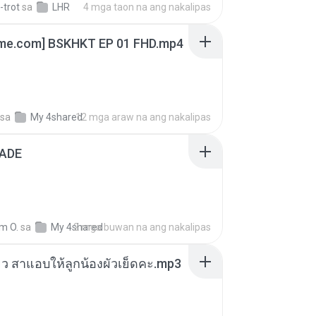
-trot
sa
LHR
4 mga taon na ang nakalipas
ime.com] BSKHKT EP 01 FHD.mp4
sa
My 4shared
12 mga araw na ang nakalipas
ADE
m O.
sa
My 4shared
2 mga buwan na ang nakalipas
สียว สาแอบให้ลูกน้องผัวเย็ดคะ.mp3