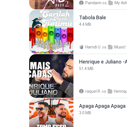
Pandarin
sa
My 4s
Tabola Bale
4.4 MB
Hamdi U.
sa
Music
1
51.4 MB
raquel R.
sa
Apaga Apaga Apaga 
3.0 MB