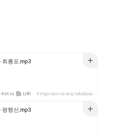
- 회룡포.mp3
-trot
sa
LHR
4 mga taon na ang nakalipas
- 평행선.mp3