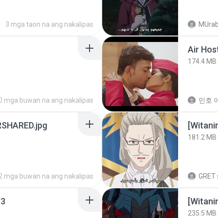
3 mga taon na ang nakalipas
MUrab
Air Hos
174.4 MB
0 mga buwan na ang nakalipas
민호 이
SHARED.jpg
[Witan
181.2 MB
2 mga buwan na ang nakalipas
GRET
3
235.5 MB