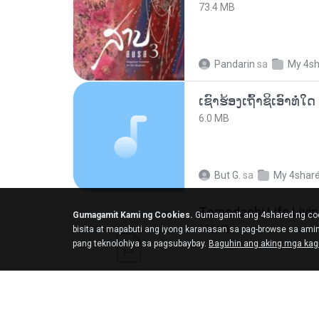
73.4 MB
Pandarin
sa
My 4s
6.0 MB
But G.
sa
My 4shar
Gumagamit Kami ng Cookies.
Gumagamit ang 4shared ng coo
252 KB
bisita at mapabuti ang iyong karanasan sa pag-browse sa am
pang teknolohiya sa pagsubaybay.
Baguhin ang aking mga ka
margob
sa
My 4sh