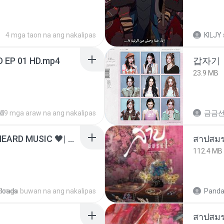
4 mga taon na ang nakalipas
KILJY
D EP 01 HD.mp4
갑자기
23.9 MB
ed
29 mga araw na ang nakalipas
금금
ไม่มีใครรู้ตัวเรา– UNHEARD MUSIC 🖤| Official Lyric Video | เพลงสู้ชีวิต
สาปสมร
112.4 MB
loads
3 mga buwan na ang nakalipas
Panda
สาปสมร