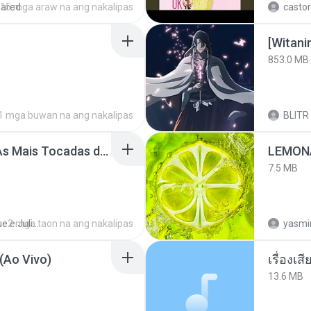
hared
15 mga araw na ang nakalipas
castor
[Witan
853.0 MB
1 mga buwan na ang nakalipas
BLITR
Henrique e Juliano -As Mais Tocadas do Henrique e Juliano 2021 -Top Sertanejo 2021,Cd Completo 2021
LEMON
7.5 MB
2 mga taon na ang nakalipas
Henrique e Juliano
yasmi
(Ao Vivo)
เรื่องเ
13.6 MB