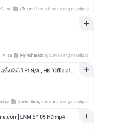
2 ..
sa
เสียงควร
7 mga taon na ang nakalipas
 여.
sa
My 4shared
isang buwan ang nakalipas
KRK - เธอทิ้งฉันไว้ Ft.N/A , HK [Official MV]
ทร์
sa
Downloads
8 mga buwan na ang nakalipas
ime.com] LNM EP 05 HD.mp4