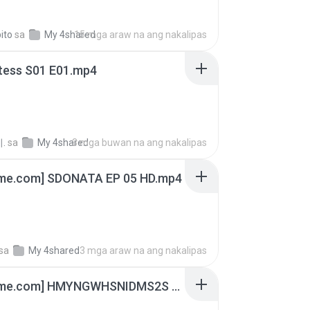
ito
sa
My 4shared
15 mga araw na ang nakalipas
tess S01 E01.mp4
.
sa
My 4shared
3 mga buwan na ang nakalipas
ime.com] SDONATA EP 05 HD.mp4
sa
My 4shared
3 mga araw na ang nakalipas
[Witanime.com] HMYNGWHSNIDMS2S EP 04 HD.mp4