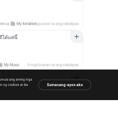
rin
sa
My 4shared
15 mga araw na ang nakalipas
ีได้แค่นี้
My Music
9 mga buwan na ang nakalipas
้อปุ๋ย
mumula ang aming mga
Sumasang-ayon ako
n ng cookies at iba
.
sa
Liked tracks
isang taon na ang nakalipas