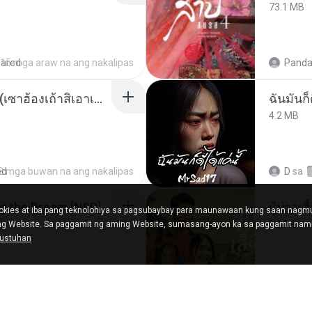
73.1 MB
hared
15 mga araw na ang nakalipas
Panda
ເຊົາຮ້ອງເຖົ້າຊິເອົາທໍ່ໃດ (เซาฮ้องเถ้าสิเอาเท่าใด) ບຸນເກີດ ຫນູຫ່ວງ ft. ໂສພາ ຈຸນທະລາ
ฉันมันก็ด
4.2 MB
ed
2 mga buwan na ang nakalipas
D
sa
Tomodachi Life Living the Dream [NSP].torrent
ผู้บ่าวเสื
kies at iba pang teknolohiya sa pagsubaybay para maunawaan kung saan nag
5.2 MB
ing Website. Sa paggamit ng aming Website, sumasang-ayon ka sa paggamit nami
gustuhan
ared
2 mga buwan na ang nakalipas
Mith 9