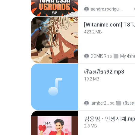
aandre.rodrigues
423.2 MB
DOMISR
sa
My 4sh
เรื่องเสียว92.mp3
19.2 MB
lambcr2 ..
sa
เสียง
김용임 - 인생시계.mp
2.8 MB