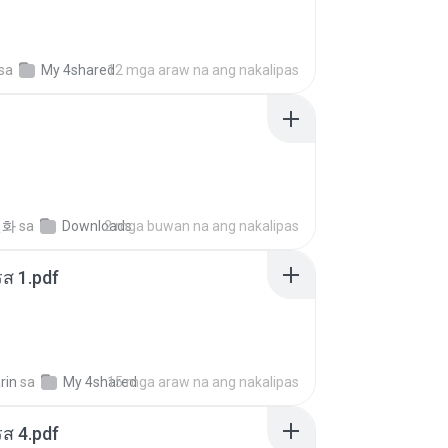
sa
My 4shared
12 mga araw na ang nakalipas
선화
sa
Downloads
2 mga buwan na ang nakalipas
ส 1.pdf
rin
sa
My 4shared
15 mga araw na ang nakalipas
ส 4.pdf