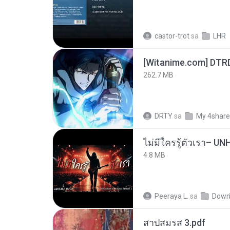
castor-trot
sa
LHR
[Witanime.com] DTR
262.7 MB
DRTY
sa
My 4shar
4.8 MB
Peeraya L.
sa
Down
สาปสมรส 3.pdf