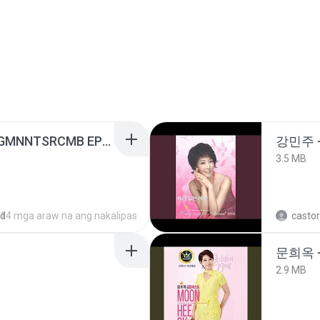
[Witanime.com] RKNGMNNTSRCMB EP 05 HD.mp4
강민주 
3.5 MB
ed
14 mga araw na ang nakalipas
castor
문희옥 
2.9 MB