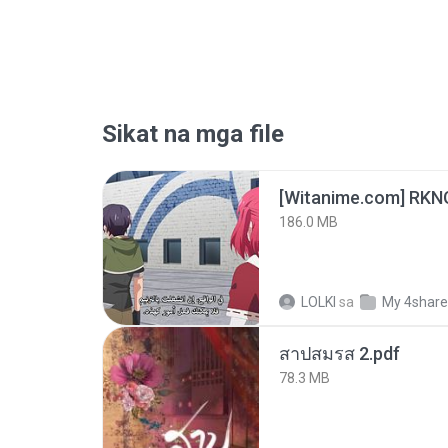
Sikat na mga file
186.0 MB
LOLKI
sa
My 4shar
สาปสมรส 2.pdf
78.3 MB