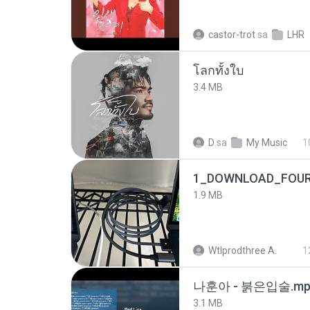
castor-trot
sa
LHR
โลกทั้งใบ
3.4 MB
D
sa
My Music
1
1_DOWNLOAD_FOUR
1.9 MB
Wtlprodthree A.
1
나훈아 - 붉은입술.mp
3.1 MB