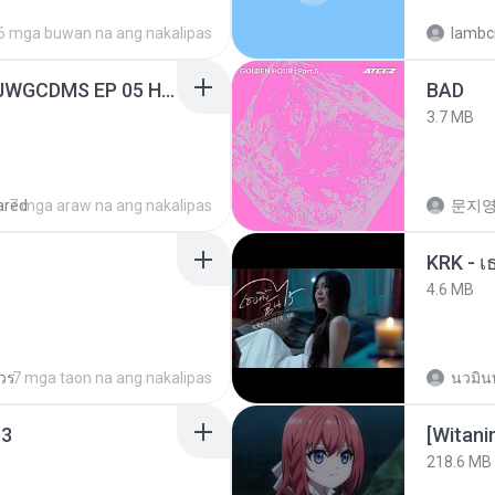
6 mga buwan na ang nakalipas
lambcr
[Witanime.com] TSTJWGCDMS EP 05 HD.mp4
BAD
3.7 MB
ared
7 mga araw na ang nakalipas
문지영
4.6 MB
ควร
7 mga taon na ang nakalipas
นวมิน
3
[Witan
218.6 MB