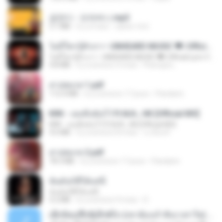
금잔디 - 오라버니.mp3
3.1 MB
il y a 4 ans
castor-trot
ไม่มีใครรู้ตัวเรา– UNHEARD MUSIC 🖤| Official Lyric Video | เพลงสู้ชีวิต
ไม่มีใครรู้ตัวเรา– UNHEARD MUSIC 🖤| Official Lyric Video | เพลงสู้ชีวิต
4.8 MB
il y a environ 3 mois
Peeraya L.
สาปสมรส 1.pdf
112.4 MB
il y a environ 17 jours
Pandarin
KRK - เธอทิ้งฉันไว้ Ft.N/A , HK [Official MV]
KRK - เธอทิ้งฉันไว้ Ft.N/A , HK [Official MV]
4.6 MB
il y a environ 8 mois
นวมินทร์
สาปสมรส 2.pdf
78.3 MB
il y a environ 17 jours
Pandarin
ฉันมันก็ดีได้แค่นี้
ฉันมันก็ดีได้แค่นี้
4.2 MB
il y a environ 9 mois
D
ເຊົາຮ້ອງເຖົ້າຊິເອົາທໍ່ໃດ (เซาฮ้องเถ้าสิเอาเท่าใด) ບຸນເກີດ ຫນູຫ່ວງ ft. ໂສພາ ຈຸນທະລາ