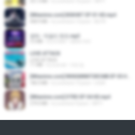
321.3 MB
il y a environ 16 jours
DRTY
[Witanime.com] BSKHKT EP 01 HD.mp4
408.9 MB
il y a environ 13 jours
BLITR
영탁 - 막걸리 한잔.mp3
3.2 MB
il y a 3 ans
castor-trot
LOVE ATTACK
LOVE ATTACK
7.1 MB
il y a un an
지빈 임.
[Witanime.com] RKNGMNNTSRCMB EP 05 HD.mp4
186.0 MB
il y a environ 15 jours
LOLKI
[Witanime.com] DTRD EP 04 HD.mp4
279.0 MB
il y a environ 9 jours
DRTY