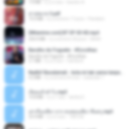
7.0 MB
il y a 2 ans
leandro A.
สาปสมรส 3.pdf
73.4 MB
il y a environ 17 jours
Pandarin
[Witanime.com] BT EP 03 HD.mp4
250.0 MB
il y a environ 20 jours
BAXK
Barulho do Foguete - #Escolhas
Barulho do Foguete - #Escolhas
2.1 MB
il y a 2 ans
Camila A.
Nadhif Basalamah - kota ini tak sama tanpamu (Official Lyric Video).mp3
4.2 MB
il y a environ 8 mois
sukandar T.
เงี่ยนแล้วทำไง.mp3
10.8 MB
il y a 7 ans
lambcr2 ..
เล่าเรื่องเสียว จาก คนชอบเสียว ขึ้นครู.mp3
33.4 MB
il y a 5 ans
TNP2 M.