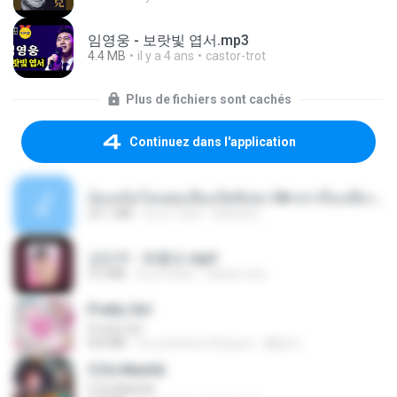
임영웅 - 보랏빛 엽서.mp3
4.4 MB
il y a 4 ans
castor-trot
Plus de fichiers sont cachés
Continuez dans l'application
น้องหนิงโดนพ่อเลี้ยงเปิดซิงค่ะ18+เล่าเรื่องเสียว.mp3
25.1 MB
il y a 7 ans
lambcr2 ..
강민주 - 회룡포.mp3
3.5 MB
il y a 4 ans
castor-trot
Pretty Girl
Pretty Girl
8.8 MB
il y a environ 23 jours
황영지
5 Da Manhã
5 Da Manhã