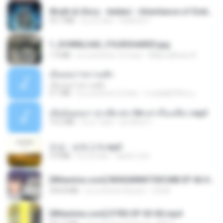
Wrath & Glory - Aeldari - Inheritance of Embers.pdf
53.7 MB
il y a 2 ans
federico f
1_DOWNLOAD_FOURSHARED.jpg
1.9 MB
il y a environ 12 mois
Wtlprodthree A.
เอิ้นเธอว่าความฮัก
เอิ้นเธอว่าความฮัก
4.1 MB
il y a environ 2 mois
ถามพ่อ&#39;พ ม.
เมียน้อยเหงา พาเสียวค่ะ18+เล่าเรื่องเสียว.mp3
14.2 MB
il y a 7 ans
อมรพันธ์ จ.
진성 - 보릿고개.mp3
3.4 MB
il y a 4 ans
castor-trot
[Witanime.com] RKNGMNNTSRCMB EP 06 HD.mp4
294.8 MB
il y a environ 8 jours
LOLKI
[Witanime.com] DTRD EP 03 HD.mp4