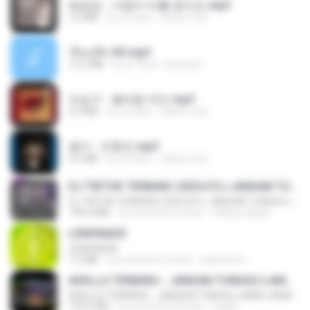
배금성 - 사랑이 비를 맞아요.mp3
3.5 MB
il y a 4 ans
castor-trot
เรื่องเสียว92.mp3
19.2 MB
il y a 7 ans
lambcr2 ..
조승구 - 꽃바람 여인.mp3
3.2 MB
il y a 4 ans
castor-trot
옹이 - 조항조.mp3
3.6 MB
il y a 4 ans
castor-trot
DJ TIKTOK TERBARU 2025🎵DJ JANGAN TUNGGU LAMA LAMA NANTI LAMA LAMA 🎵DJ SEDIA AKU SEBELUM HUJAN
DJ TIKTOK TERBARU 2025🎵DJ JANGAN TUNGGU LAMA LAMA NANTI LAMA LAMA 🎵DJ SEDIA AKU SEBELUM HUJAN
199.4 MB
il y a environ 6 mois
Yahya Lahiya
LEMONADE
LEMONADE
7.5 MB
il y a environ 2 mois
yasmim O.
ADELLA TERBARU - JANGAN TUNGGU LAMA LAMA - GELAS RETAK - OM ADELLA FULL ALBUM TERBARU 2026
ADELLA TERBARU - JANGAN TUNGGU LAMA LAMA - GELAS RETAK - OM ADELLA FULL ALBUM TERBARU 2026
133.0 MB
il y a environ 4 mois
Cuplis