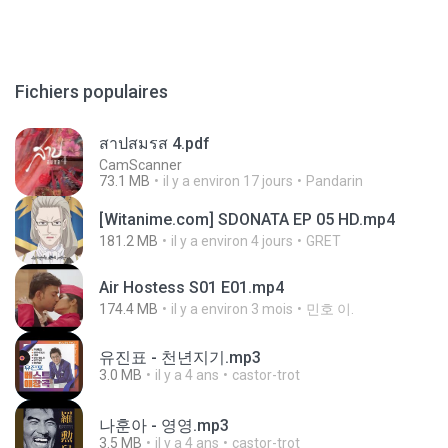
Fichiers populaires
สาปสมรส 4.pdf
CamScanner
73.1 MB
il y a environ 17 jours
Pandarin
[Witanime.com] SDONATA EP 05 HD.mp4
181.2 MB
il y a environ 4 jours
GRET
Air Hostess S01 E01.mp4
174.4 MB
il y a environ 3 mois
민호 이.
유진표 - 천년지기.mp3
3.0 MB
il y a 4 ans
castor-trot
나훈아 - 영영.mp3
3.5 MB
il y a 4 ans
castor-trot