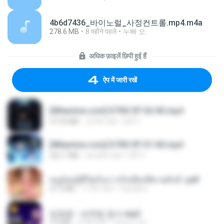
4b6d7436_바이노럴_사정컨트롤.mp4.m4a
278.6 MB
8 महीने पहले
누빠 모.
अधिक फ़ाइलें छिपी हुई हैं
ऐप में जारी रखें
[Witanime.com] DTRD EP 02 HD.mp4
319.8 MB
23 दिन पहले
DRTY
[Witanime.com] DTRD EP 01 HD.mp4
262.7 MB
एक महीना पहले
DRTY
หนูน้อยสู้ชีวิตกับภารกิจเลี้ยงพี่ชายทั้งห้า.pdf
27.2 MB
17 दिन पहले
Pandarin
임영웅 - 보랏빛 엽서.mp3
4.4 MB
4 साल पहले
castor-trot