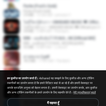
Pyrite (Fool's Gold)
Pyrite (Fool's Gold)
3.4 MB
12 साल पहले
princess Y.
ไม่มีใครรู้ตัวเรา– UNHEARD MUSIC 🖤| Official Lyric Video | เพลงสู้ชีวิต
ไม่มีใครรู้ตัวเรา– UNHEARD MUSIC 🖤| Official Lyric Video | เพลงสู้ชีวิต
4.8 MB
3 महीने पहले
Peeraya L.
KRK - เธอทิ้งฉันไว้ Ft.N/A , HK [Official MV]
KRK - เธอทิ้งฉันไว้ Ft.N/A , HK [Official MV]
4.6 MB
8 महीने पहले
นวมินทร์
สาปสมรส 2.pdf
78.3 MB
17 दिन पहले
Pandarin
สาปสมรส 3.pdf
73.4 MB
17 दिन पहले
Pandarin
हम कुकीज़ का उपयोग करते हैं।
4shared यह समझने के लिए कुकीज़ और अन्य ट्रैकिंग
तकनीकों का उपयोग करता है कि हमारे विज़िटर कहां से आ रहे हैं और हमारी वेबसाइट पर
ฉันมันก็ดีได้แค่นี้
आपके ब्राउज़िंग अनुभव को बेहतर बनाता है। हमारी वेबसाइट का उपयोग करके, आप कुकीज़
ฉันมันก็ดีได้แค่นี้
और अन्य ट्रैकिंग तकनीकों के हमारे उपयोग के लिए सहमति देते हैं।
मेरी प्राथमिकताएं बदलें
4.2 MB
9 महीने पहले
D
ເຊົາຮ້ອງເຖົ້າຊິເອົາທໍ່ໃດ (เซาฮ้องเถ้าสิเอาเท่าใด) ບຸນເກີດ ຫນູຫ່ວງ ft. ໂສພາ ຈຸນທະລາ
मैं सहमत हूँ