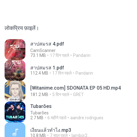
लोकप्रिय फ़ाइलें।
สาปสมรส 4.pdf
CamScanner
73.1 MB
17 दिन पहले
Pandarin
สาปสมรส 1.pdf
112.4 MB
17 दिन पहले
Pandarin
[Witanime.com] SDONATA EP 05 HD.mp4
181.2 MB
5 दिन पहले
GRET
Tubarões
Tubarões
2.7 MB
6 महीने पहले
aandre.rodrigues
เงี่ยนแล้วทำไง.mp3
10.8 MB
7 साल पहले
lambcr2 ..