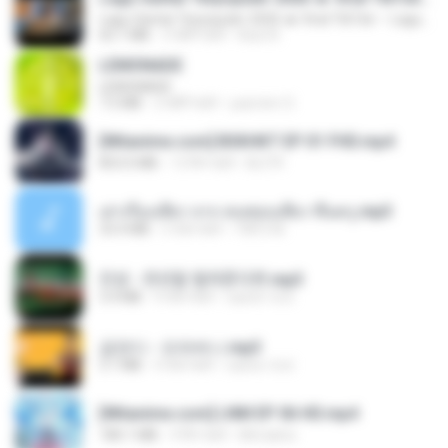
Lagu Santai Terpopuler 2026 🔥 Viral TikTok — Lagu Pop Indonesia Terbaru & Paling Hits 2026
65.1 MB
3 महीने पहले
Azis N.
LEMONADE
LEMONADE
7.5 MB
2 महीने पहले
yasmim O.
[Witanime.com] BSKHKT EP 01 FHD.mp4
853.0 MB
13 दिन पहले
BLITR
เล่าเรื่องเสียว จาก คนชอบเสียว ขึ้นครู.mp3
33.4 MB
5 साल पहले
TNP2 M.
진성 - 천년을 빌려준다면.mp3
3.4 MB
4 साल पहले
castor-trot
금잔디 - 오라버니.mp3
3.1 MB
4 साल पहले
castor-trot
[Witanime.com] LNM EP 06 HD.mp4
180.1 MB
9 दिन पहले
MUrabito