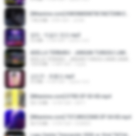
[Witanime.com] KWONMSNITIK1NGTDNN EP 05 HD.mp4
178.3 MB
8 दिन पहले
JUVIA
영탁 - 막걸리 한잔.mp3
3.2 MB
3 साल पहले
castor-trot
ADELLA TERBARU - JANGAN TUNGGU LAMA LAMA - GELAS RETAK - OM ADELLA FULL ALBUM TERBARU 2026
ADELLA TERBARU - JANGAN TUNGGU LAMA LAMA - GELAS RETAK - OM ADELLA FULL ALBUM TERBARU 2026
133.0 MB
4 महीने पहले
Cuplis
강민주 - 회룡포.mp3
3.5 MB
4 साल पहले
castor-trot
[Witanime.com] DTRD EP 03 HD.mp4
321.3 MB
16 दिन पहले
DRTY
[Witanime.com] TSTJWGCDMS EP 04 HD.mp4
567.0 MB
15 दिन पहले
DOMISR
Lagu Santai Terpopuler 2026 🔥 Viral TikTok — Lagu Pop Indonesia Terbaru & Paling Hits 2026