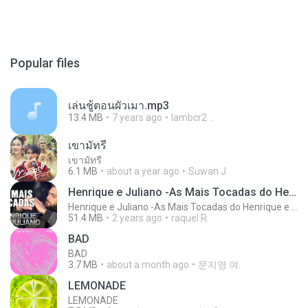
Popular files
เล่นชู้ตอนผัวเมา.mp3
13.4 MB
7 years ago
lambcr2 ..
เขามัทรี
เขามัทรี
6.1 MB
about a year ago
Suwan J.
Henrique e Juliano -As Mais Tocadas do Henrique e Juliano 2021 -Top Sertanejo 2021,Cd Completo 2021
Henrique e Juliano -As Mais Tocadas do Henrique e Juliano 2021 -Top Sertanejo 2021,Cd Completo 2021
51.4 MB
2 years ago
raquel R.
BAD
BAD
3.7 MB
about a month ago
문지영 여.
LEMONADE
LEMONADE