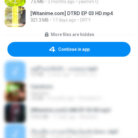
7.5 MB
2 months ago
yasmim O.
[Witanime.com] DTRD EP 03 HD.mp4
321.3 MB
17 days ago
DRTY
More files are hidden
Continue in app
อยู่ที่ไหนก็คิดถึง - เมนทอล.mp3
4.2 MB
2 years ago
มันไม้สาย ม.
Carnívoro
Carnívoro
2.8 MB
6 months ago
Fernando O.
[Witanime.com] LNM EP 05 HD.mp4
218.6 MB
17 days ago
MUrabito
เรื่องเสียว สาแอบให้ลูกน้องผัวเย็ดคะ.mp3
13.6 MB
7 years ago
lambcr2 ..