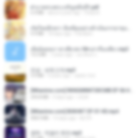
ฝ่าบาททรงพระเจริญหมื่นปี1.pdf
6.4 MB
about a year ago
Orasa K.
เกิดใหม่อีกครา อี๋เหนียงอย่างข้าเป็นภรรยาขุนนาง 1_ST.pdf
4.9 MB
18 days ago
Pandarin
เมียน้อยเหงา พาเสียวค่ะ18+เล่าเรื่องเสียว.mp3
14.2 MB
7 years ago
อมรพันธ์ จ.
진성 - 보릿고개.mp3
3.4 MB
4 years ago
castor-trot
[Witanime.com] RKNGMNNTSRCMB EP 06 HD.mp4
294.8 MB
9 days ago
LOLKI
[Witanime.com] BSKHKT EP 01 HD.mp4
408.9 MB
14 days ago
BLITR
영탁 - 막걸리 한잔.mp3