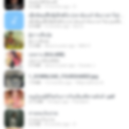
ฉันมันก็ดีได้แค่นี้
4.2 MB
9 months ago
D
ເຊົາຮ້ອງເຖົ້າຊິເອົາທໍ່ໃດ (เซาฮ้องเถ้าสิเอาเท่าใด) ບຸນເກີດ ຫນູຫ່ວງ ft. ໂສພາ ຈຸນທະລາ
ເຊົາຮ້ອງເຖົ້າຊິເອົາທໍ່ໃດ (เซาฮ้องเถ้าสิเอาเท่าใด) ບຸນເກີດ ຫນູຫ່ວງ ft. ໂສພາ ຈຸນທະລາ
6.0 MB
2 months ago
But G.
ผู้บ่าวเสื้อปุ๋ย
ผู้บ่าวเสื้อปุ๋ย
5.2 MB
about a year ago
Mith 9.
กุหลาบ (KULARB)
กุหลาบ (KULARB)
5.9 MB
about a year ago
Suwan J.
1_DOWNLOAD_FOURSHARED.jpg
1.9 MB
12 months ago
Wtlprodthree A.
หนูน้อยสู้ชีวิตกับภารกิจเลี้ยงพี่ชายทั้งห้า.pdf
27.2 MB
18 days ago
Pandarin
สายลมเจ็บปวด
สายลมเจ็บปวด
4.0 MB
8 months ago
D