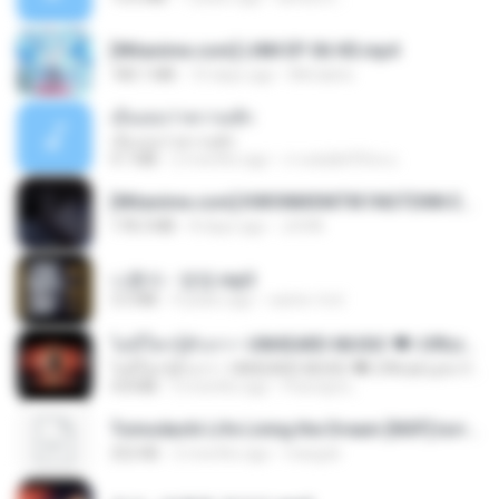
[Witanime.com] LNM EP 06 HD.mp4
180.1 MB
10 days ago
MUrabito
เอิ้นเธอว่าความฮัก
เอิ้นเธอว่าความฮัก
4.1 MB
2 months ago
ถามพ่อ&#39;พ ม.
[Witanime.com] KWONMSNITIK1NGTDNN EP 05 HD.mp4
178.3 MB
8 days ago
JUVIA
나훈아 - 영영.mp3
3.5 MB
4 years ago
castor-trot
ไม่มีใครรู้ตัวเรา– UNHEARD MUSIC 🖤| Official Lyric Video | เพลงสู้ชีวิต
ไม่มีใครรู้ตัวเรา– UNHEARD MUSIC 🖤| Official Lyric Video | เพลงสู้ชีวิต
4.8 MB
3 months ago
Peeraya L.
Tomodachi Life Living the Dream [NSP].torrent
252 KB
2 months ago
margob