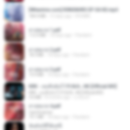
[Witanime.com] R0NSNHRS EP 04 HD.mp4
184.4 MB
15 days ago
RYUMIN
สาปสมรส 1.pdf
112.4 MB
18 days ago
Pandarin
สาปสมรส 2.pdf
78.3 MB
18 days ago
Pandarin
สาปสมรส 3.pdf
73.4 MB
18 days ago
Pandarin
KRK - เธอทิ้งฉันไว้ Ft.N/A , HK [Official MV]
KRK - เธอทิ้งฉันไว้ Ft.N/A , HK [Official MV]
4.6 MB
8 months ago
นวมินทร์
สาปสมรส 4.pdf
CamScanner
73.1 MB
18 days ago
Pandarin
ฉันมันก็ดีได้แค่นี้