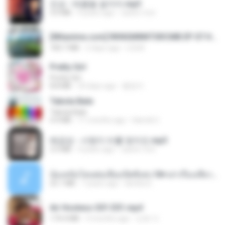
진성 - 태클을 걸지마.mp3
3.0 MB
4 years ago
castor-trot
[Witanime.com] RKNGMNNTSRCMB EP 07 HD.mp4
183.7 MB
2 days ago
LOLKI
Pretty Girl
Pretty Girl
8.8 MB
24 days ago
황영지
Tabola Bale
Tabola Bale
4.4 MB
11 months ago
Hamdi U.
배금성 - 사랑이 비를 맞아요.mp3
3.5 MB
4 years ago
castor-trot
น้องหนิงโดนพ่อเลี้ยงเปิดซิงค่ะ18+เล่าเรื่องเสียว.mp3
25.1 MB
7 years ago
lambcr2 ..
Air Hostess S01 E01.mp4
174.4 MB
3 months ago
민호 이.