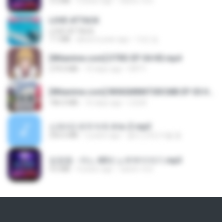
3.2 MB
3 years ago
castor-trot
LOVE ATTACK
LOVE ATTACK
7.1 MB
about a year ago
지빈 임.
[Witanime.com] DTRD EP 04 HD.mp4
279.0 MB
10 days ago
DRTY
[Witanime.com] RKNGMNNTSRCMB EP 05 HD.mp4
186.0 MB
16 days ago
LOLKI
신유리) 유두자위 A to Z.mp3
256.6 MB
2 years ago
좀비고4인커플 좀.
임영웅 - 어느 60대 노부부이야기.mp3
4.6 MB
4 years ago
castor-trot