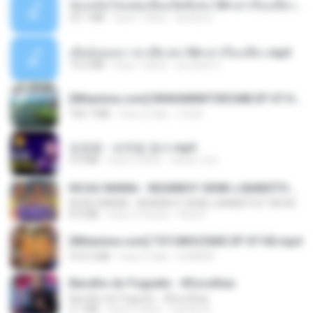
น้องหนิงโดนพ่อเลี้ยงเปิดซิงค่ะ18+เล่าเรื่องเสียว.mp3
25.1 MB
hace 7 años
lambcr2 ..
เมียน้อยเหงา พาเสียวค่ะ18+เล่าเรื่องเสียว.mp3
14.2 MB
hace 7 años
อมรพันธ์ จ.
[Witanime.com] RKNGMNNTSRCMB EP 07 HD.mp4
183.7 MB
hace 2 días
LOLKI
임영웅 - 보랏빛 엽서.mp3
4.4 MB
hace 4 años
castor-trot
KICAU MANIA - NDARBOY GENK x BANDITOZ YAOW 86 (OFFICIAL LYRIC VIDEO) GAS POL NDANGAK
KICAU MANIA - NDARBOY GENK x BANDITOZ YAOW 86 (OFFICIAL LYRIC VIDEO) GAS POL NDANGAK
8.9 MB
hace 3 meses
Rina P.
[Witanime.com] TSTJWGCDMS EP 07 HD.mp4
472.5 MB
hace 2 días
DOMISR
Barulho do Foguete - #Escolhas
Barulho do Foguete - #Escolhas
2.1 MB
hace 2 años
Camila A.