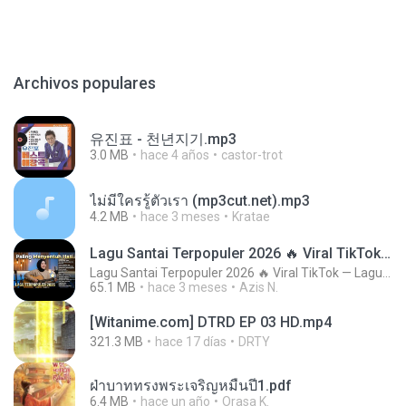
Archivos populares
유진표 - 천년지기.mp3
3.0 MB
hace 4 años
castor-trot
ไม่มีใครรู้ตัวเรา (mp3cut.net).mp3
4.2 MB
hace 3 meses
Kratae
Lagu Santai Terpopuler 2026 🔥 Viral TikTok — Lagu Pop Indonesia Terbaru & Paling Hits 2026
Lagu Santai Terpopuler 2026 🔥 Viral TikTok — Lagu Pop Indonesia Terbaru & Paling Hits 2026
65.1 MB
hace 3 meses
Azis N.
[Witanime.com] DTRD EP 03 HD.mp4
321.3 MB
hace 17 días
DRTY
ฝ่าบาททรงพระเจริญหมื่นปี1.pdf
6.4 MB
hace un año
Orasa K.