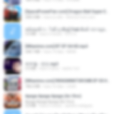
[SpacePowerFan.com] Dragon Ball Super EP1 480p.mp4
208.3 MB
hace un año
AnimezToon.com
หม้อหุงข้าว - โจอี้ ภูวศิษฐ์ Feat.พั้นช์ วรกาญจน์-315237.mp3
3.6 MB
hace 2 meses
จิ๊กโก๋ ส.
[Witanime.com] BT EP 04 HD.mp4
248.7 MB
hace 14 días
BAXK
박우철 - 연모.mp3
3.5 MB
hace 4 años
castor-trot
[Witanime.com] RKNGMNNTSRCMB EP 05 HD.mp4
186.0 MB
hace 16 días
LOLKI
Apaga Apaga Apaga (Ao Vivo)
Apaga Apaga Apaga (Ao Vivo)
3.0 MB
hace 6 meses
aandre.rodrigues