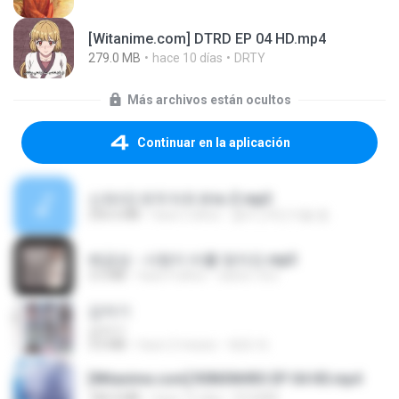
[Witanime.com] DTRD EP 04 HD.mp4
279.0 MB
hace 10 días
DRTY
Más archivos están ocultos
Continuar en la aplicación
신유리) 유두자위 A to Z.mp3
256.6 MB
hace 2 años
좀비고4인커플 좀.
배금성 - 사랑이 비를 맞아요.mp3
3.5 MB
hace 4 años
castor-trot
갑자기
갑자기
3.0 MB
hace 2 meses
복희 박.
[Witanime.com] R0NSNHRS EP 04 HD.mp4
184.4 MB
hace 15 días
RYUMIN