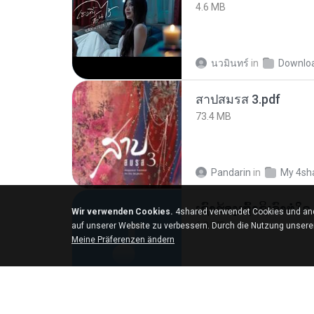
4.6 MB
นวมินทร์
in
Downlo
สาปสมรส 3.pdf
73.4 MB
Pandarin
in
My 4sh
Wir verwenden Cookies.
4shared verwendet Cookies und and
6.0 MB
auf unserer Website zu verbessern. Durch die Nutzung unser
Meine Präferenzen ändern
But G.
in
My 4share