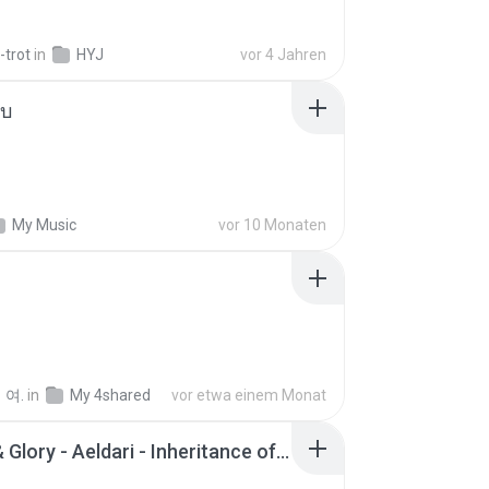
-trot
in
HYJ
vor 4 Jahren
ใบ
My Music
vor 10 Monaten
 여.
in
My 4shared
vor etwa einem Monat
Wrath & Glory - Aeldari - Inheritance of Embers.pdf