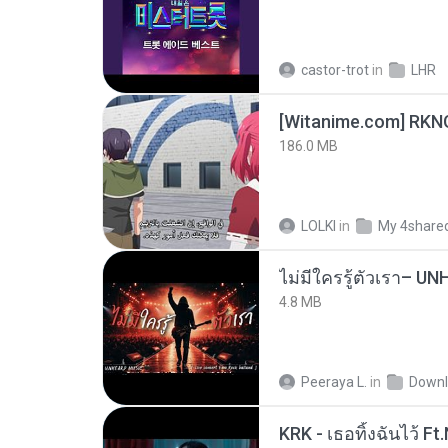
castor-trot
in
LHR
186.0 MB
LOLKI
in
My 4share
4.8 MB
Peeraya L.
in
Downl