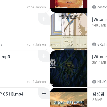
vor 4 Jahren
castor
[Witan
140.6 MB
วร
vor 7 Jahren
GRET
ᅡ오.mp3
251.4 MB
vor 4 Jahren
KILJY
EP 05 HD.mp4
김용임
2.8 MB