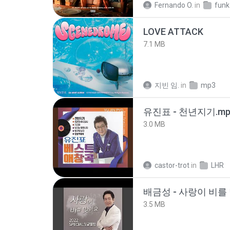
Fernando O.
in
funk
LOVE ATTACK
7.1 MB
지빈 임.
in
mp3
유진표 - 천년지기.mp
3.0 MB
castor-trot
in
LHR
배금성 - 사랑이 비를 
3.5 MB