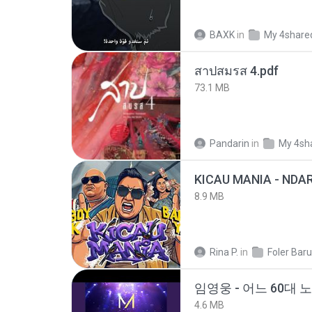
BAXK
in
My 4share
สาปสมรส 4.pdf
73.1 MB
Pandarin
in
My 4sh
8.9 MB
Rina P.
in
Foler Baru
임영웅 - 어느 60대 
4.6 MB