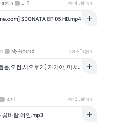
-trot
in
LHR
vor 4 Jahren
ime.com] SDONATA EP 05 HD.mp4
in
My 4shared
vor 4 Tagen
소이 - [펨돔,오컨,시오후키] 자기야, 미쳐볼래 #남성향 #ASMR #펨돔 #여공남수 #19금.mp3
소이
vor 2 Jahren
- 꽃바람 여인.mp3