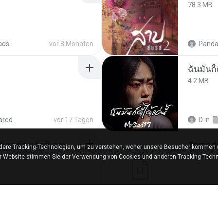
78.3 MB
ads
vor 8 Monaten
Panda
ฉันมันก็ด
4.2 MB
ared
vor 17 Tagen
D
in
ເຊົາຮ້ອງເຖົ້າຊິເອົາທໍ່ໃດ (เซาฮ้องเถ้าสิเอาเท่าใด) ບຸນເກີດ ຫນູຫ່ວງ ft. ໂສພາ ຈຸນທະລາ
ere Tracking-Technologien, um zu verstehen, woher unsere Besucher kommen un
252 KB
er Website stimmen Sie der Verwendung von Cookies und anderen Tracking-Techn
d
vor 2 Monaten
marg