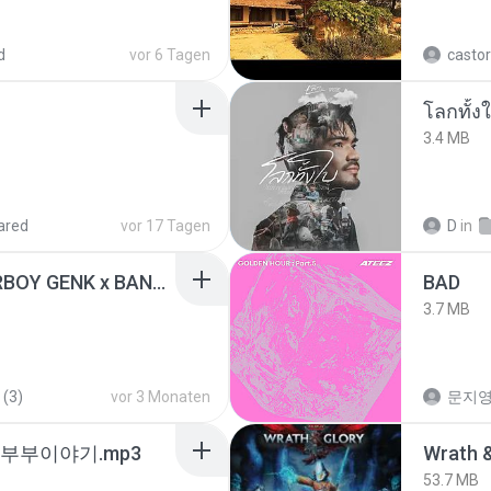
d
vor 6 Tagen
castor
โลกทั้ง
3.4 MB
ared
vor 17 Tagen
D
in
KICAU MANIA - NDARBOY GENK x BANDITOZ YAOW 86 (OFFICIAL LYRIC VIDEO) GAS POL NDANGAK
BAD
3.7 MB
 (3)
vor 3 Monaten
문지영
노부부이야기.mp3
53.7 MB