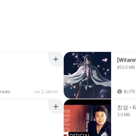
[Witan
853.0 MB
tracks
vor 2 Jahren
BLITR
진성 -
3.0 MB