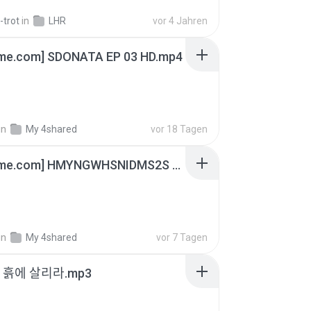
-trot
in
LHR
vor 4 Jahren
ime.com] SDONATA EP 03 HD.mp4
in
My 4shared
vor 18 Tagen
[Witanime.com] HMYNGWHSNIDMS2S EP 05 HD.mp4
in
My 4shared
vor 7 Tagen
 - 흙에 살리라.mp3