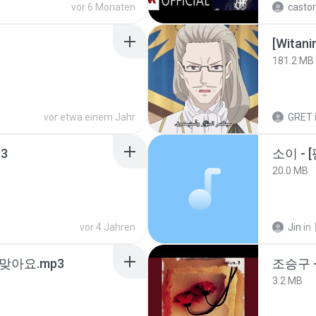
vor 6 Monaten
castor
[Witan
181.2 MB
vor etwa einem Jahr
GRET
3
20.0 MB
vor 4 Jahren
Jin
in
맞아요.mp3
조승구 
3.2 MB