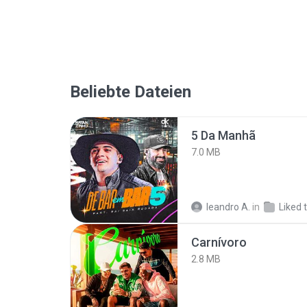
Beliebte Dateien
5 Da Manhã
7.0 MB
leandro A.
in
Liked 
Carnívoro
2.8 MB