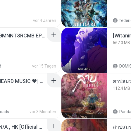
vor 4 Jahren
federi
[Witanime.com] RKNGMNNTSRCMB EP 05 HD.mp4
567.0 MB
d
vor 15 Tagen
DOMI
ไม่มีใครรู้ตัวเรา– UNHEARD MUSIC 🖤| Official Lyric Video | เพลงสู้ชีวิต
สาปสมร
112.4 MB
oads
vor 3 Monaten
Panda
KRK - เธอทิ้งฉันไว้ Ft.N/A , HK [Official MV]
สาปสมร