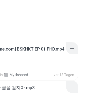
ime.com] BSKHKT EP 01 FHD.mp4
in
My 4shared
vor 13 Tagen
 태클을 걸지마.mp3