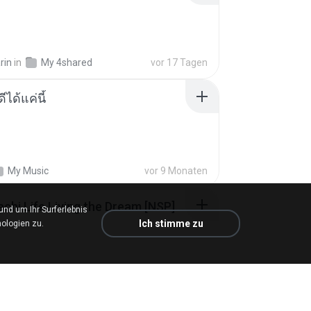
rin
in
My 4shared
vor 17 Tagen
ีได้แค่นี้
My Music
vor 9 Monaten
Tomodachi Life Living the Dream [NSP].torrent
d um Ihr Surferlebnis
Ich stimme zu
ologien zu.
ob
in
My 4shared
vor 2 Monaten