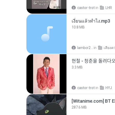
castor-trot
in
LHR
เงี่ยนแล้วทำไง.mp3
10.8 MB
lambcr2 ..
in
เสียงค
현철 - 청춘을 돌려ᄃ
3.3 MB
castor-trot
in
HYJ
[Witanime.com] BT 
287.6 MB