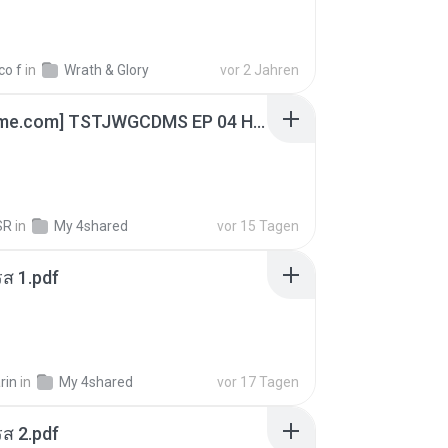
co f
in
Wrath & Glory
vor 2 Jahren
[Witanime.com] TSTJWGCDMS EP 04 HD.mp4
SR
in
My 4shared
vor 15 Tagen
ส 1.pdf
rin
in
My 4shared
vor 17 Tagen
ส 2.pdf