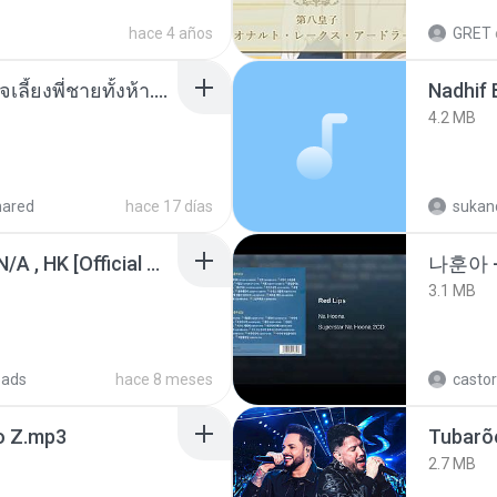
hace 4 años
GRET
หนูน้อยสู้ชีวิตกับภารกิจเลี้ยงพี่ชายทั้งห้า.pdf
4.2 MB
hared
hace 17 días
sukand
KRK - เธอทิ้งฉันไว้ Ft.N/A , HK [Official MV]
나훈아 
3.1 MB
oads
hace 8 meses
castor
 Z.mp3
Tubarõ
2.7 MB