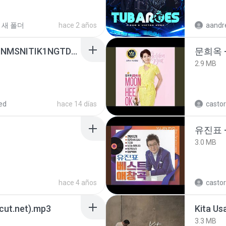
새 폴더
hace 2 años
[Witanime.com] KWONMSNITIK1NGTDNN EP 04 HD.mp4
문희옥 
2.9 MB
ed
hace 14 días
castor
유진표 
3.0 MB
hace 4 años
castor
3cut.net).mp3
Kita Us
3.3 MB