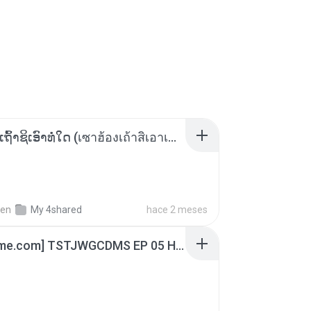
ເຊົາຮ້ອງເຖົ້າຊິເອົາທໍ່ໃດ (เซาฮ้องเถ้าสิเอาเท่าใด) ບຸນເກີດ ຫນູຫ່ວງ ft. ໂສພາ ຈຸນທະລາ
en
My 4shared
hace 2 meses
[Witanime.com] TSTJWGCDMS EP 05 HD.mp4