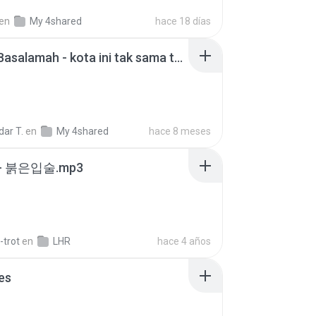
en
My 4shared
hace 18 días
Nadhif Basalamah - kota ini tak sama tanpamu (Official Lyric Video).mp3
ar T.
en
My 4shared
hace 8 meses
- 붉은입술.mp3
-trot
en
LHR
hace 4 años
es