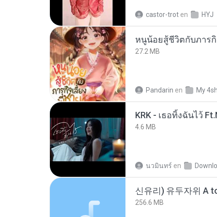
castor-trot
en
HYJ
27.2 MB
Pandarin
en
My 4s
4.6 MB
นวมินทร์
en
Downl
신유리) 유두자위 A to
256.6 MB