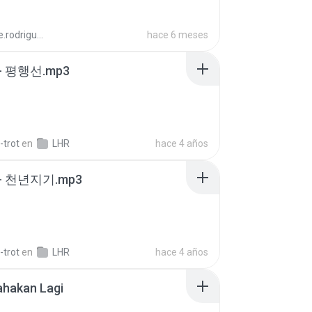
aandre.rodrigues
hace 6 meses
- 평행선.mp3
-trot
en
LHR
hace 4 años
- 천년지기.mp3
-trot
en
LHR
hace 4 años
ahakan Lagi