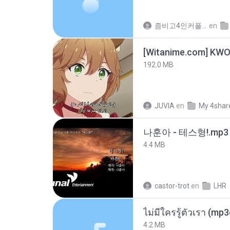
좀비고4인커플 좀.
en
192.0 MB
JUVIA
en
My 4shar
나훈아 - 테스형!.mp3
4.4 MB
castor-trot
en
LHR
ไม่มีใครรู้ตัวเรา (mp
4.2 MB