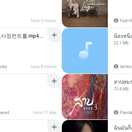
hace 3 meses
Fazri 
4b6d7436_바이노럴_사정컨트롤.mp4.m4a
25.1 MB
acks
hace 8 meses
lambcr
สาปสมร
73.4 MB
hared
hace 17 días
Panda
ฉันมันก็ด