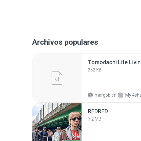
Archivos populares
252 KB
margob
en
My 4sh
REDRED
7.2 MB