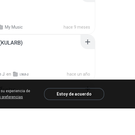
My Music
hace 9 meses
 (KULARB)
 J.
en
เพลง
hace un año
จ็บปวด
 su experiencia de
Estoy de acuerdo
 preferencias
My Music
hace 8 meses