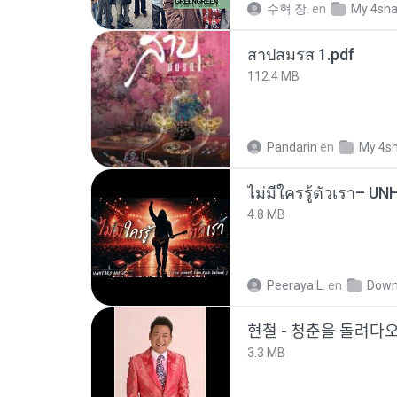
수혁 장.
en
My 4sha
สาปสมรส 1.pdf
112.4 MB
Pandarin
en
My 4s
4.8 MB
Peeraya L.
en
Down
현철 - 청춘을 돌려ᄃ
3.3 MB