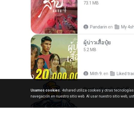
73.1 MB
Pandarin
en
My 4s
ผู้บ่าวเสื้อปุ๋ย
5.2 MB
Mith 9.
en
Liked tra
Pyrite (Fool's Gold)
Usamos cookies.
4shared utiliza cookies y otras tecnología
3.4 MB
navegación en nuestro sitio web. Al usar nuestro sitio web, u
princess Y.
en
My 4