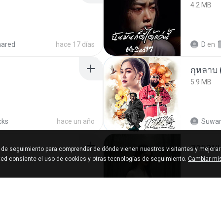
4.2 MB
hared
hace 17 días
D
en
กุหลาบ
5.9 MB
cks
hace un año
Suwan
สายลมเ
s de seguimiento para comprender de dónde vienen nuestros visitantes y mejorar
4.0 MB
sted consiente el uso de cookies y otras tecnologías de seguimiento.
Cambiar mis
shared
hace 12 años
D
en