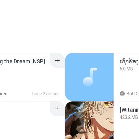
Tomodachi Life Living the Dream [NSP].torrent
6.0 MB
ared
hace 2 meses
But G.
423.2 MB