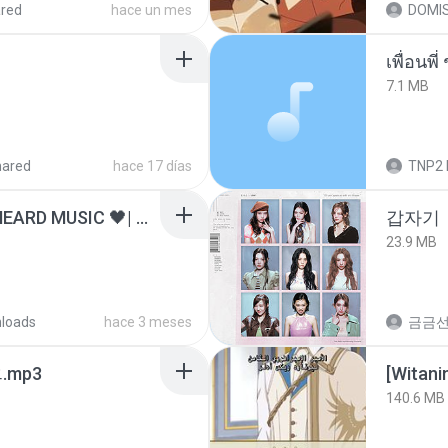
red
hace un mes
DOMI
7.1 MB
hared
hace 17 días
TNP2 
ไม่มีใครรู้ตัวเรา– UNHEARD MUSIC 🖤| Official Lyric Video | เพลงสู้ชีวิต
갑자기
23.9 MB
loads
hace 3 meses
금금
ᅡ오.mp3
[Witan
140.6 MB