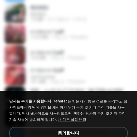
REDRED
REDRED
7.2 MB
약 1개월 전
수혁 장.
สาปสมรส 1.pdf
112.4 MB
19일 전
Pandarin
สาปสมรส 3.pdf
73.4 MB
19일 전
Pandarin
สาปสมรส 4.pdf
CamScanner
73.1 MB
19일 전
Pandarin
KRK - เธอทิ้งฉันไว้ Ft.N/A , HK [Official MV]
KRK - เธอทิ้งฉันไว้ Ft.N/A , HK [Official MV]
당사는 쿠키를 사용합니다.
4shared는 방문자의 방문 경로를 파악하고 웹
4.6 MB
8개월 전
นวมินทร์
사이트에서의 탐색 경험을 개선하기 위해 쿠키 및 기타 추적 기술을 사용
ฉันมันก็ดีได้แค่นี้
합니다. 당사 웹사이트를 사용함으로써, 귀하는 당사의 쿠키 및 기타 추적
ฉันมันก็ดีได้แค่นี้
기술 사용에 동의하게 됩니다.
내 기본 설정 변경
4.2 MB
9개월 전
D
ເຊົາຮ້ອງເຖົ້າຊິເອົາທໍ່ໃດ (เซาฮ้องเถ้าสิเอาเท่าใด) ບຸນເກີດ ຫນູຫ່ວງ ft. ໂສພາ ຈຸນທະລາ
동의합니다