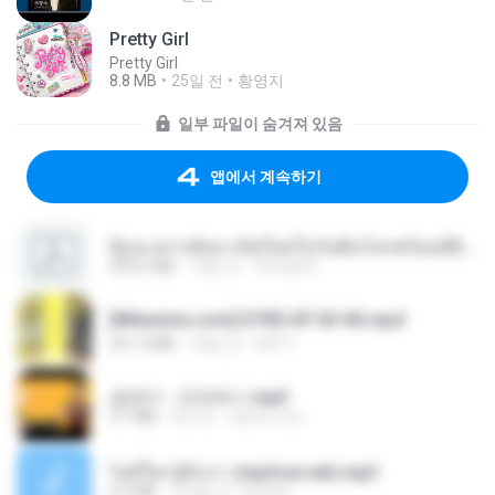
Pretty Girl
Pretty Girl
8.8 MB
25일 전
황영지
일부 파일이 숨겨져 있음
앱에서 계속하기
ย้อนเวลากลับมาเกิดใหม่ในวันสิ้นโลกพร้อมมิติส่วนตัว 1-443 [จบ] - 揍趴长颈鹿.pdf
499.6 MB
19일 전
Pandarin
[Witanime.com] DTRD EP 03 HD.mp4
321.3 MB
18일 전
DRTY
금잔디 - 오라버니.mp3
3.1 MB
4년 전
castor-trot
ไม่มีใครรู้ตัวเรา (mp3cut.net).mp3
4.2 MB
3개월 전
Kratae