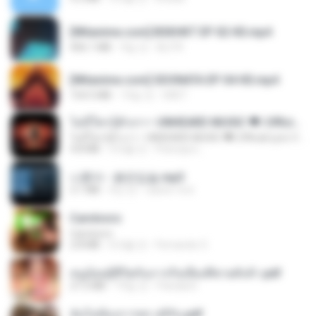
[Witanime.com] BSKHKT EP 02 HD.mp4
406.1 MB
9일 전
BLITR
[Witanime.com] SDONATA EP 04 HD.mp4
154.5 MB
14일 전
GRET
ไม่มีใครรู้ตัวเรา– UNHEARD MUSIC 🖤| Official Lyric Video | เพลงสู้ชีวิต
ไม่มีใครรู้ตัวเรา– UNHEARD MUSIC 🖤| Official Lyric Video | เพลงสู้ชีวิต
4.8 MB
3개월 전
Peeraya L.
나훈아 - 붉은입술.mp3
3.1 MB
4년 전
castor-trot
Carnívoro
Carnívoro
2.8 MB
6개월 전
Fernando O.
หนูน้อยสู้ชีวิตกับภารกิจเลี้ยงพี่ชายทั้งห้า.pdf
27.2 MB
19일 전
Pandarin
ฉันไม่ต้องการพร สุจิรัน.pdf