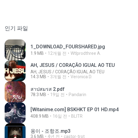
인기 파일
1_DOWNLOAD_FOURSHARED.jpg
1.9 MB
12개월 전
Wtlprodthree A.
AH, JESUS / CORAÇÃO IGUAL AO TEU
AH, JESUS / CORAÇÃO IGUAL AO TEU
14.3 MB
3개월 전
Veronica D.
สาปสมรส 2.pdf
78.3 MB
19일 전
Pandarin
[Witanime.com] BSKHKT EP 01 HD.mp4
408.9 MB
16일 전
BLITR
옹이 - 조항조.mp3
3.6 MB
4년 전
castor-trot