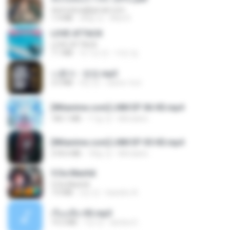
tanmobza@gmail.com
1.4 MB
28일 전
Mob K.
LOVE ATTACK
LOVE ATTACK
7.1 MB
약 1년 전
지빈 임.
나훈아 - 영영.mp3
3.5 MB
4년 전
castor-trot
[Witanime.com] LNM EP 06 HD.mp4
180.1 MB
11일 전
MUrabito
[Witanime.com] LNM EP 05 HD.mp4
218.6 MB
18일 전
MUrabito
5 Da Manhã
5 Da Manhã
7.0 MB
2년 전
leandro A.
เรื่องเสียว92.mp3
19.2 MB
7년 전
lambcr2 ..