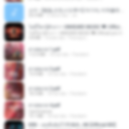
소이 - [펨돔,오컨,시오후키] 자기야, 미쳐볼래 #남성향 #ASMR #펨돔 #여공남수 #19금.mp3
20.0 MB
2 tahun lalu
Jin
ไม่มีใครรู้ตัวเรา– UNHEARD MUSIC 🖤| Official Lyric Video | เพลงสู้ชีวิต
ไม่มีใครรู้ตัวเรา– UNHEARD MUSIC 🖤| Official Lyric Video | เพลงสู้ชีวิต
4.8 MB
3 bulan lalu
Peeraya L.
สาปสมรส 1.pdf
112.4 MB
18 hari lalu
Pandarin
สาปสมรส 3.pdf
73.4 MB
18 hari lalu
Pandarin
สาปสมรส 2.pdf
78.3 MB
18 hari lalu
Pandarin
สาปสมรส 4.pdf
CamScanner
73.1 MB
18 hari lalu
Pandarin
KRK - เธอทิ้งฉันไว้ Ft.N/A , HK [Official MV]