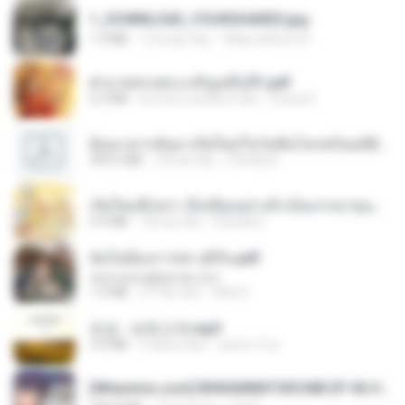
1_DOWNLOAD_FOURSHARED.jpg
1.9 MB
12 bulan lalu
Wtlprodthree A.
ฝ่าบาททรงพระเจริญหมื่นปี1.pdf
6.4 MB
kira-kira setahun lalu
Orasa K.
ย้อนเวลากลับมาเกิดใหม่ในวันสิ้นโลกพร้อมมิติส่วนตัว 1-443 [จบ] - 揍趴长颈鹿.pdf
499.6 MB
18 hari lalu
Pandarin
เกิดใหม่อีกครา อี๋เหนียงอย่างข้าเป็นภรรยาขุนนาง 1_ST.pdf
4.9 MB
18 hari lalu
Pandarin
ฉันไม่ต้องการพร สุจิรัน.pdf
tanmobza@gmail.com
1.4 MB
27 hari lalu
Mob K.
진성 - 보릿고개.mp3
3.4 MB
4 tahun lalu
castor-trot
[Witanime.com] RKNGMNNTSRCMB EP 06 HD.mp4