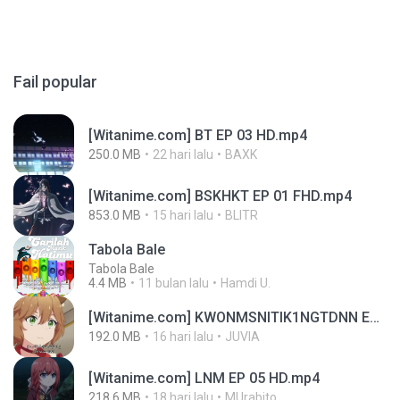
Fail popular
[Witanime.com] BT EP 03 HD.mp4
250.0 MB
22 hari lalu
BAXK
[Witanime.com] BSKHKT EP 01 FHD.mp4
853.0 MB
15 hari lalu
BLITR
Tabola Bale
Tabola Bale
4.4 MB
11 bulan lalu
Hamdi U.
[Witanime.com] KWONMSNITIK1NGTDNN EP 04 HD.mp4
192.0 MB
16 hari lalu
JUVIA
[Witanime.com] LNM EP 05 HD.mp4
218.6 MB
18 hari lalu
MUrabito