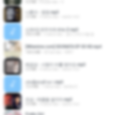
4.0 MB
8 bulan lalu
D
나훈아 - 영영.mp3
3.5 MB
4 tahun lalu
castor-trot
신유리) 유두자위 A to Z.mp3
256.6 MB
2 tahun lalu
좀비고4인커플 좀.
[Witanime.com] SDONATA EP 03 HD.mp4
140.6 MB
20 hari lalu
GRET
배금성 - 사랑이 비를 맞아요.mp3
3.5 MB
4 tahun lalu
castor-trot
เล่นชู้ตอนผัวเมา.mp3
13.4 MB
7 tahun lalu
lambcr2 ..
진성 - 태클을 걸지마.mp3
3.0 MB
4 tahun lalu
castor-trot
Pretty Girl