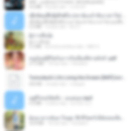
KRK - เธอทิ้งฉันไว้ Ft.N/A , HK [Official MV]
4.6 MB
8 bulan lalu
นวมินทร์
ເຊົາຮ້ອງເຖົ້າຊິເອົາທໍ່ໃດ (เซาฮ้องเถ้าสิเอาเท่าใด) ບຸນເກີດ ຫນູຫ່ວງ ft. ໂສພາ ຈຸນທະລາ
ເຊົາຮ້ອງເຖົ້າຊິເອົາທໍ່ໃດ (เซาฮ้องเถ้าสิเอาเท่าใด) ບຸນເກີດ ຫນູຫ່ວງ ft. ໂສພາ ຈຸນທະລາ
6.0 MB
2 bulan lalu
But G.
ผู้บ่าวเสื้อปุ๋ย
ผู้บ่าวเสื้อปุ๋ย
5.2 MB
kira-kira setahun lalu
Mith 9.
หนูน้อยสู้ชีวิตกับภารกิจเลี้ยงพี่ชายทั้งห้า.pdf
27.2 MB
18 hari lalu
Pandarin
Tomodachi Life Living the Dream [NSP].torrent
252 KB
2 bulan lalu
margob
อยู่ที่ไหนก็คิดถึง - เมนทอล.mp3
4.2 MB
2 tahun lalu
มันไม้สาย ม.
ย้อนเวลากลับมาในยุค 70 ชีวิตครั้งนี้ฉันขอเลือกเอง จบ.pdf
32.8 MB
18 hari lalu
Pandarin