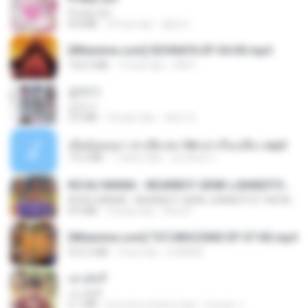
Pretty Girl
8.8 MB
24 hari lalu
황영지
[Witanime.com] SDONATA EP 04 HD.mp4
154.5 MB
13 hari lalu
GRET
갑자기
갑자기
3.0 MB
2 bulan lalu
복희 박.
เมียน้อยเหงา พาเสียวค่ะ18+เล่าเรื่องเสียว.mp3
14.2 MB
7 tahun lalu
อมรพันธ์ จ.
KICAU MANIA - NDARBOY GENK x BANDITOZ YAOW 86 (OFFICIAL LYRIC VIDEO) GAS POL NDANGAK
KICAU MANIA - NDARBOY GENK x BANDITOZ YAOW 86 (OFFICIAL LYRIC VIDEO) GAS POL NDANGAK
8.9 MB
3 bulan lalu
Rina P.
[Witanime.com] TSTJWGCDMS EP 07 HD.mp4
472.5 MB
3 hari lalu
DOMISR
เขามัทรี
เขามัทรี
6.1 MB
kira-kira setahun lalu
Suwan J.