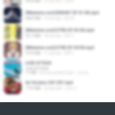
294.8 MB
10 hari lalu
LOLKI
[Witanime.com] BSKHKT EP 01 HD.mp4
408.9 MB
15 hari lalu
BLITR
[Witanime.com] DTRD EP 03 HD.mp4
321.3 MB
18 hari lalu
DRTY
[Witanime.com] DTRD EP 04 HD.mp4
279.0 MB
11 hari lalu
DRTY
LOVE ATTACK
LOVE ATTACK
7.1 MB
kira-kira setahun lalu
지빈 임.
Air Hostess S01 E01.mp4
174.4 MB
3 bulan lalu
민호 이.