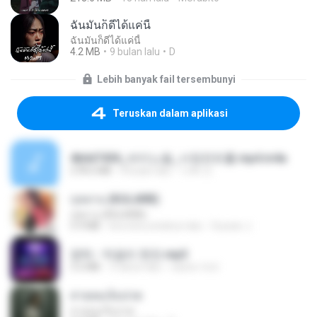
ฉันมันก็ดีได้แค่นี้
ฉันมันก็ดีได้แค่นี้
4.2 MB
9 bulan lalu
D
Lebih banyak fail tersembunyi
Teruskan dalam aplikasi
4b6d7436_바이노럴_사정컨트롤.mp4.m4a
278.6 MB
8 bulan lalu
누빠 모.
กุหลาบ (KULARB)
กุหลาบ (KULARB)
5.9 MB
kira-kira setahun lalu
Suwan J.
영탁 - 막걸리 한잔.mp3
3.2 MB
3 tahun lalu
castor-trot
สายลมเจ็บปวด
สายลมเจ็บปวด