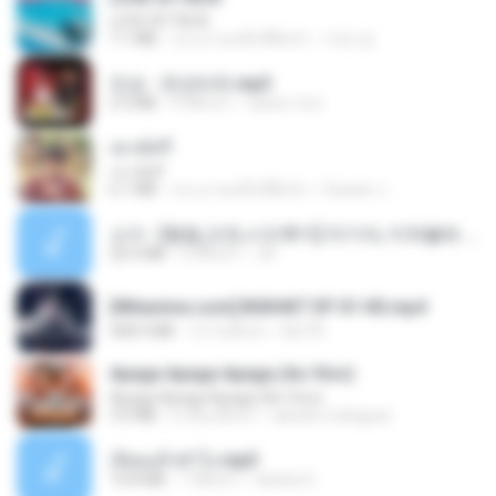
LOVE ATTACK
7.1 MB
ประมาณหนึ่งปีที่แล้ว
지빈 임.
진성 - 천년바위.mp3
2.5 MB
4 ปีที่แล้ว
castor-trot
เขามัทรี
เขามัทรี
6.1 MB
ประมาณหนึ่งปีที่แล้ว
Suwan J.
소이 - [펨돔,오컨,시오후키] 자기야, 미쳐볼래 #남성향 #ASMR #펨돔 #여공남수 #19금.mp3
20.0 MB
2 ปีที่แล้ว
Jin
[Witanime.com] BSKHKT EP 01 HD.mp4
408.9 MB
12 วันที่แล้ว
BLITR
Apaga Apaga Apaga (Ao Vivo)
Apaga Apaga Apaga (Ao Vivo)
3.0 MB
6 เดือนที่แล้ว
aandre.rodrigues
เงี่ยนแล้วทำไง.mp3
10.8 MB
7 ปีที่แล้ว
lambcr2 ..