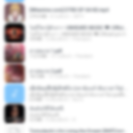
[Witanime.com] DTRD EP 04 HD.mp4
279.0 MB
8 วันที่แล้ว
DRTY
ไม่มีใครรู้ตัวเรา– UNHEARD MUSIC 🖤| Official Lyric Video | เพลงสู้ชีวิต
ไม่มีใครรู้ตัวเรา– UNHEARD MUSIC 🖤| Official Lyric Video | เพลงสู้ชีวิต
4.8 MB
3 เดือนที่แล้ว
Peeraya L.
สาปสมรส 1.pdf
112.4 MB
15 วันที่แล้ว
Pandarin
สาปสมรส 2.pdf
78.3 MB
15 วันที่แล้ว
Pandarin
ເຊົາຮ້ອງເຖົ້າຊິເອົາທໍ່ໃດ (เซาฮ้องเถ้าสิเอาเท่าใด) ບຸນເກີດ ຫນູຫ່ວງ ft. ໂສພາ ຈຸນທະລາ
ເຊົາຮ້ອງເຖົ້າຊິເອົາທໍ່ໃດ (เซาฮ้องเถ้าสิเอาเท่าใด) ບຸນເກີດ ຫນູຫ່ວງ ft. ໂສພາ ຈຸນທະລາ
6.0 MB
2 เดือนที่แล้ว
But G.
ฉันมันก็ดีได้แค่นี้
ฉันมันก็ดีได้แค่นี้
4.2 MB
9 เดือนที่แล้ว
D
Tomodachi Life Living the Dream [NSP].torrent