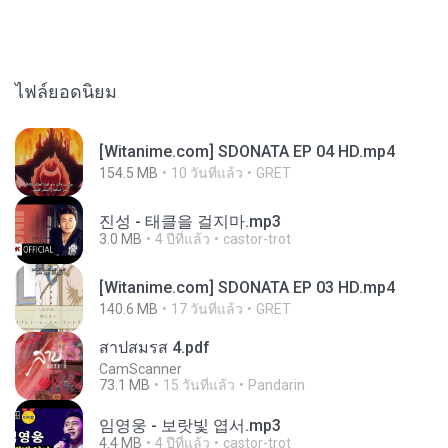
ไฟล์ยอดนิยม
[Witanime.com] SDONATA EP 04 HD.mp4
154.5 MB
10 วันที่แล้ว
GRET
진성 - 태클을 걸지마.mp3
3.0 MB
4 ปีที่แล้ว
castor-trot
[Witanime.com] SDONATA EP 03 HD.mp4
140.6 MB
17 วันที่แล้ว
GRET
สาปสมรส 4.pdf
CamScanner
73.1 MB
15 วันที่แล้ว
Pandarin
임영웅 - 보랏빛 엽서.mp3
4.4 MB
4 ปีที่แล้ว
castor-trot