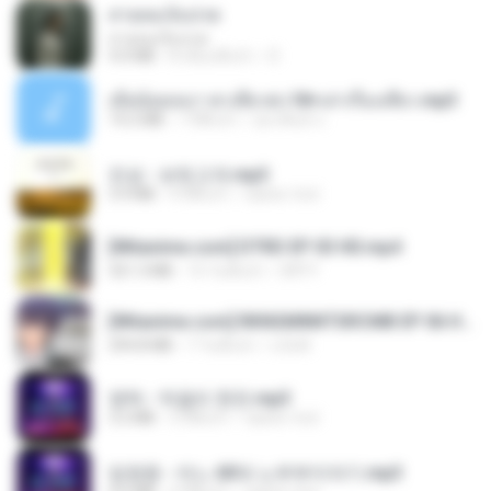
สายลมเจ็บปวด
สายลมเจ็บปวด
4.0 MB
8 เดือนที่แล้ว
D
เมียน้อยเหงา พาเสียวค่ะ18+เล่าเรื่องเสียว.mp3
14.2 MB
7 ปีที่แล้ว
อมรพันธ์ จ.
진성 - 보릿고개.mp3
3.4 MB
4 ปีที่แล้ว
castor-trot
[Witanime.com] DTRD EP 03 HD.mp4
321.3 MB
15 วันที่แล้ว
DRTY
[Witanime.com] RKNGMNNTSRCMB EP 06 HD.mp4
294.8 MB
7 วันที่แล้ว
LOLKI
영탁 - 막걸리 한잔.mp3
3.2 MB
3 ปีที่แล้ว
castor-trot
임영웅 - 어느 60대 노부부이야기.mp3