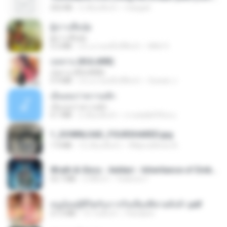
252 KB
2 เดือนที่แล้ว
margob
ผู้บ่าวเสื้อปุ๋ย
ผู้บ่าวเสื้อปุ๋ย
5.2 MB
ประมาณหนึ่งปีที่แล้ว
Mith 9.
กุหลาบ (KULARB)
กุหลาบ (KULARB)
5.9 MB
ประมาณหนึ่งปีที่แล้ว
Suwan J.
เอิ้นเธอว่าความฮัก
เอิ้นเธอว่าความฮัก
4.1 MB
2 เดือนที่แล้ว
ถามพ่อ&#39;พ ม.
1_DOWNLOAD_FOURSHARED.jpg
1.9 MB
12 เดือนที่แล้ว
Wtlprodthree A.
Wrath & Glory - Aeldari - Inheritance of Embers.pdf
53.7 MB
2 ปีที่แล้ว
federico f
หนูน้อยสู้ชีวิตกับภารกิจเลี้ยงพี่ชายทั้งห้า.pdf
27.2 MB
15 วันที่แล้ว
Pandarin