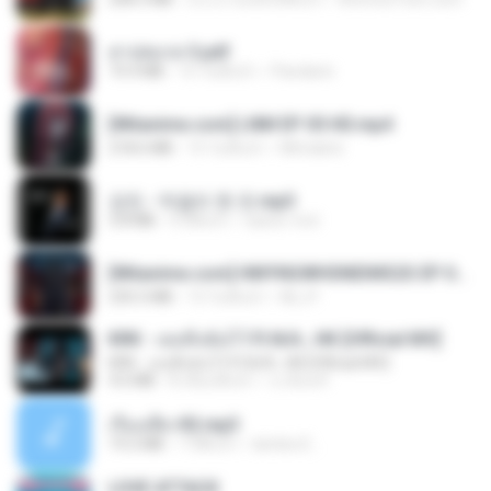
สาปสมรส 3.pdf
73.4 MB
15 วันที่แล้ว
Pandarin
[Witanime.com] LNM EP 05 HD.mp4
218.6 MB
15 วันที่แล้ว
MUrabito
강진 - 막걸리 한 잔.mp3
3.8 MB
4 ปีที่แล้ว
castor-trot
[Witanime.com] HMYNGWHSNIDMS2S EP 04 HD.mp4
235.5 MB
13 วันที่แล้ว
KILJY
KRK - เธอทิ้งฉันไว้ Ft.N/A , HK [Official MV]
KRK - เธอทิ้งฉันไว้ Ft.N/A , HK [Official MV]
4.6 MB
8 เดือนที่แล้ว
นวมินทร์
เรื่องเสียว92.mp3
19.2 MB
7 ปีที่แล้ว
lambcr2 ..
LOVE ATTACK