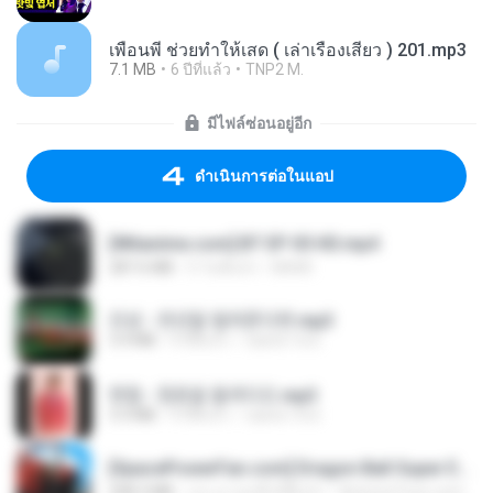
เพื่อนพี่ ช่วยทำให้เสด ( เล่าเรื่องเสียว ) 201.mp3
7.1 MB
6 ปีที่แล้ว
TNP2 M.
มีไฟล์ซ่อนอยู่อีก
ดำเนินการต่อในแอป
[Witanime.com] BT EP 05 HD.mp4
287.6 MB
5 วันที่แล้ว
BAXK
진성 - 천년을 빌려준다면.mp3
3.4 MB
4 ปีที่แล้ว
castor-trot
현철 - 청춘을 돌려다오.mp3
3.3 MB
4 ปีที่แล้ว
castor-trot
[SpacePowerFan.com] Dragon Ball Super EP1 480p.mp4
208.3 MB
ประมาณหนึ่งปีที่แล้ว
AnimezToon.com