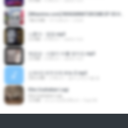
4.6 MB
4 ปีที่แล้ว
castor-trot
[Witanime.com] RKNGMNNTSRCMB EP 05 HD.mp4
186.0 MB
14 วันที่แล้ว
LOLKI
나훈아 - 영영.mp3
3.5 MB
4 ปีที่แล้ว
castor-trot
배금성 - 사랑이 비를 맞아요.mp3
3.5 MB
3 ปีที่แล้ว
castor-trot
신유리) 유두자위 A to Z.mp3
256.6 MB
2 ปีที่แล้ว
좀비고4인커플 좀.
Kita Usahakan Lagi
Kita Usahakan Lagi
3.3 MB
ประมาณหนึ่งปีที่แล้ว
Fazri M.