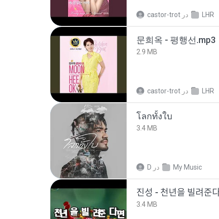
castor-trot
در
LHR
문희옥 - 평행선.mp3
2.9 MB
castor-trot
در
LHR
โลกทั้งใบ
3.4 MB
D
در
My Music
진성 - 천년을 빌려주
3.4 MB