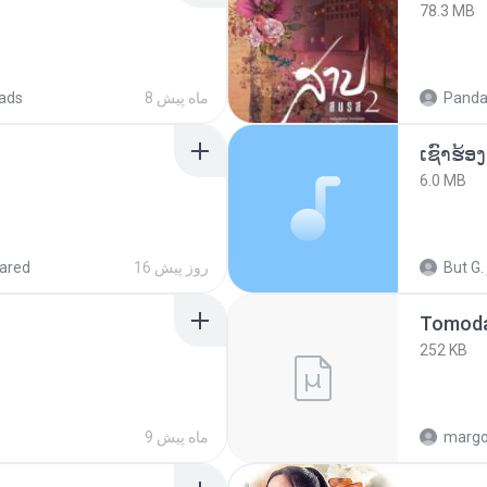
78.3 MB
ads
8 ماه پیش
Panda
6.0 MB
ared
16 روز پیش
But G.
252 KB
9 ماه پیش
marg