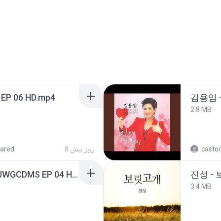
 EP 06 HD.mp4
김용임 
2.8 MB
ared
8 روز پیش
castor
[Witanime.com] TSTJWGCDMS EP 04 HD.mp4
진성 -
3.4 MB