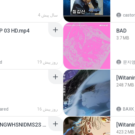
4 سال پیش
castor
EP 03 HD.mp4
BAD
3.7 MB
d
19 روز پیش
문지영
[Witan
248.7 MB
ared
16 روز پیش
BAXK
[Witanime.com] HMYNGWHSNIDMS2S EP 04 HD.mp4
423.2 MB