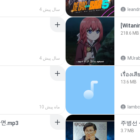
4 سال پیش
leandr
[Witan
218.6 MB
4 سال پیش
MUrab
เรื่องเ
13.6 MB
10 ماه پیش
lambcr
ᆫ다면.mp3
주병선 
3.7 MB