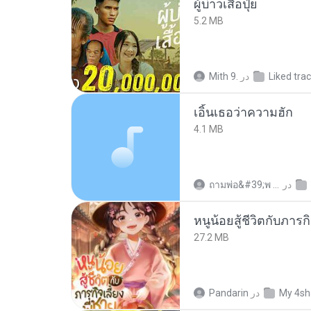
ผู้บ่าวเสื้อปุ๋ย
5.2 MB
Mith 9.
در
Liked tra
เอิ้นเธอว่าความฮัก
4.1 MB
ถามพ่อ&#39;พ ม.
در
27.2 MB
Pandarin
در
My 4sh