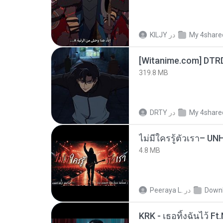
KILJY
در
My 4share
[Witanime.com] DTR
319.8 MB
DRTY
در
My 4share
4.8 MB
Peeraya L.
در
Down