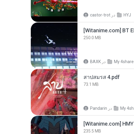
castor-trot
در
HYJ
[Witanime.com] BT 
250.0 MB
BAXK
در
My 4share
สาปสมรส 4.pdf
73.1 MB
Pandarin
در
My 4sh
235.5 MB