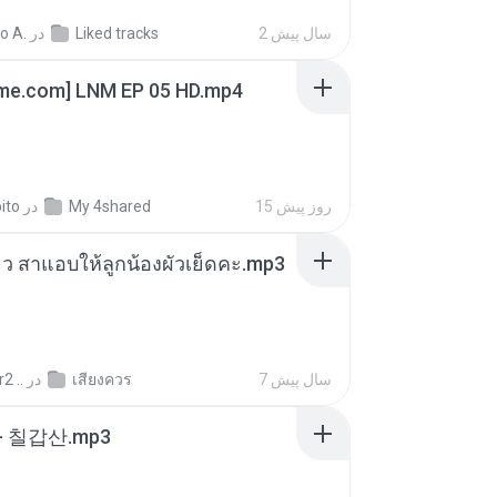
o A.
در
Liked tracks
2 سال پیش
ime.com] LNM EP 05 HD.mp4
ito
در
My 4shared
15 روز پیش
สียว สาแอบให้ลูกน้องผัวเย็ดคะ.mp3
2 ..
در
เสียงควร
7 سال پیش
- 칠갑산.mp3