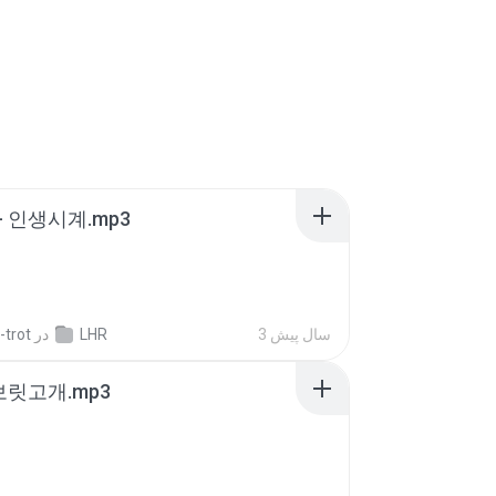
- 인생시계.mp3
-trot
در
LHR
3 سال پیش
 보릿고개.mp3