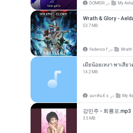
DOMISR
در
My 4sh
53.7 MB
federico f
در
Wrath 
14.2 MB
อมรพันธ์ จ.
در
My 4
강민주 - 회룡포.mp3
3.5 MB