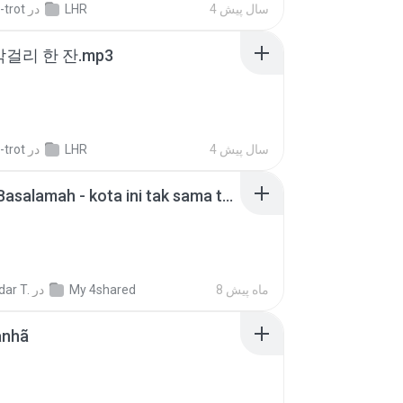
-trot
در
LHR
4 سال پیش
막걸리 한 잔.mp3
-trot
در
LHR
4 سال پیش
Nadhif Basalamah - kota ini tak sama tanpamu (Official Lyric Video).mp3
ar T.
در
My 4shared
8 ماه پیش
anhã