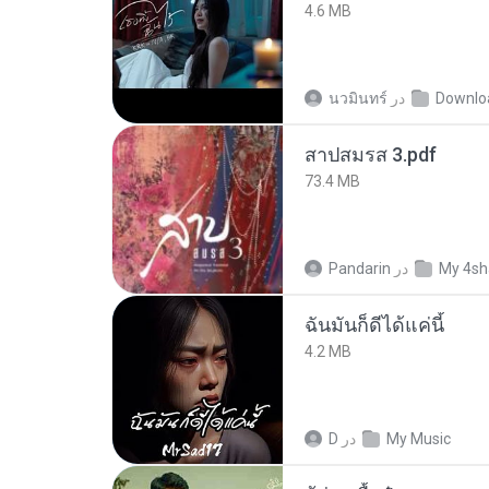
4.6 MB
นวมินทร์
در
Downlo
สาปสมรส 3.pdf
73.4 MB
Pandarin
در
My 4sh
ฉันมันก็ดีได้แค่นี้
4.2 MB
D
در
My Music