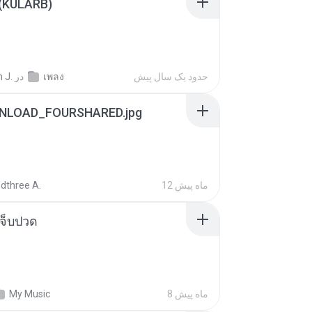
 (KULARB)
 J.
در
เพลง
حدود یک سال پیش
NLOAD_FOURSHARED.jpg
dthree A.
12 ماه پیش
จ็บปวด
My Music
8 ماه پیش