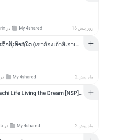
rin
در
My 4shared
16 روز پیش
ເຊົາຮ້ອງເຖົ້າຊິເອົາທໍ່ໃດ (เซาฮ้องเถ้าสิเอาเท่าใด) ບຸນເກີດ ຫນູຫ່ວງ ft. ໂສພາ ຈຸນທະລາ
در
My 4shared
2 ماه پیش
Tomodachi Life Living the Dream [NSP].torrent
ob
در
My 4shared
2 ماه پیش