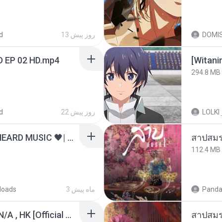
d
13 روز پیش
DOMI
D EP 02 HD.mp4
294.8 MB
d
22 روز پیش
LOLKI
ไม่มีใครรู้ตัวเรา– UNHEARD MUSIC 🖤| Official Lyric Video | เพลงสู้ชีวิต
สาปสมร
112.4 MB
loads
3 ماه پیش
Panda
KRK - เธอทิ้งฉันไว้ Ft.N/A , HK [Official MV]
สาปสมร