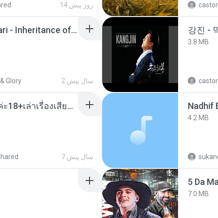
ared
14 روز پیش
castor
Wrath & Glory - Aeldari - Inheritance of Embers.pdf
강진 - 
3.8 MB
& Glory
2 سال پیش
castor
เมียน้อยเหงา พาเสียวค่ะ18+เล่าเรื่องเสียว.mp3
4.2 MB
shared
7 سال پیش
sukand
5 Da M
7.0 MB