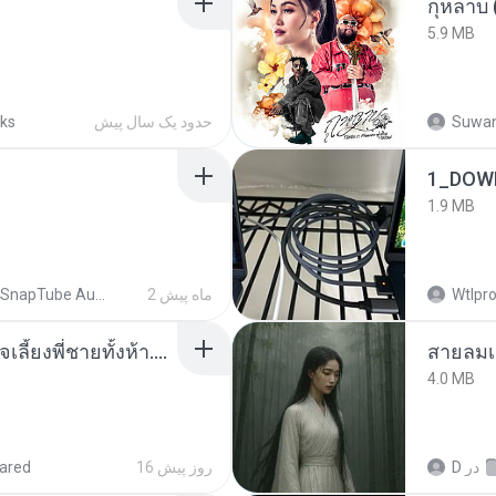
กุหลาบ
5.9 MB
cks
حدود یک سال پیش
Suwan
1_DOW
1.9 MB
SnapTube Audio
2 ماه پیش
Wtlpro
หนูน้อยสู้ชีวิตกับภารกิจเลี้ยงพี่ชายทั้งห้า.pdf
สายลมเ
4.0 MB
ared
16 روز پیش
D
در