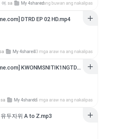
 여.
sa
My 4shared
isang buwan ang nakalipas
ime.com] DTRD EP 02 HD.mp4
sa
My 4shared
23 mga araw na ang nakalipas
[Witanime.com] KWONMSNITIK1NGTDNN EP 04 HD.mp4
sa
My 4shared
15 mga araw na ang nakalipas
유두자위 A to Z.mp3