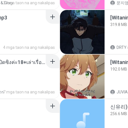
 & Glory
2 mga taon na ang nakalipas
문지영
.mp3
[Witan
319.8 MB
4 mga taon na ang nakalipas
DRTY
น้องหนิงโดนพ่อเลี้ยงเปิดซิงค่ะ18+เล่าเรื่องเสียว.mp3
192.0 MB
ควร
7 mga taon na ang nakalipas
JUVIA
신유리) 
256.6 MB