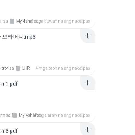
.
sa
My 4shared
3 mga buwan na ang nakalipas
- 오라버니.mp3
-trot
sa
LHR
4 mga taon na ang nakalipas
ส 1.pdf
rin
sa
My 4shared
17 mga araw na ang nakalipas
ส 3.pdf