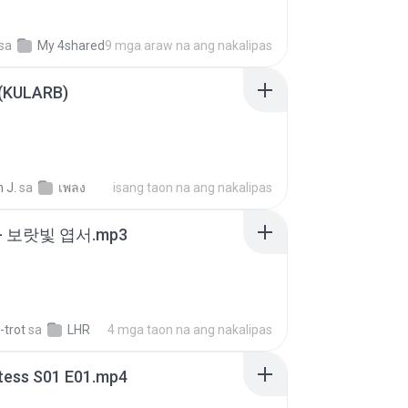
sa
My 4shared
9 mga araw na ang nakalipas
 (KULARB)
 J.
sa
เพลง
isang taon na ang nakalipas
- 보랏빛 엽서.mp3
-trot
sa
LHR
4 mga taon na ang nakalipas
tess S01 E01.mp4