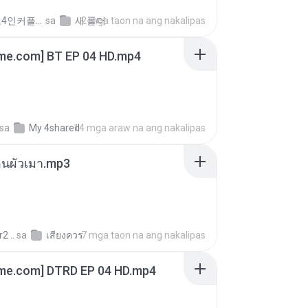
좀비고4인커플 좀.
sa
새 폴더
2 mga taon na ang nakalipas
ime.com] BT EP 04 HD.mp4
sa
My 4shared
14 mga araw na ang nakalipas
ตอนผัวเมา.mp3
2 ..
sa
เสียงควร
7 mga taon na ang nakalipas
ime.com] DTRD EP 04 HD.mp4