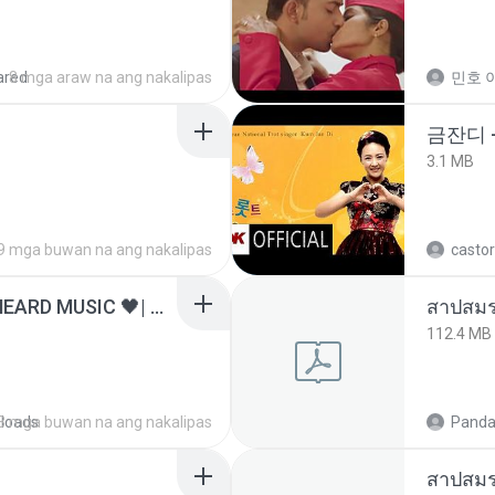
ared
8 mga araw na ang nakalipas
민호 이
금잔디 
3.1 MB
9 mga buwan na ang nakalipas
castor
ไม่มีใครรู้ตัวเรา– UNHEARD MUSIC 🖤| Official Lyric Video | เพลงสู้ชีวิต
สาปสมร
112.4 MB
loads
3 mga buwan na ang nakalipas
Panda
สาปสมร