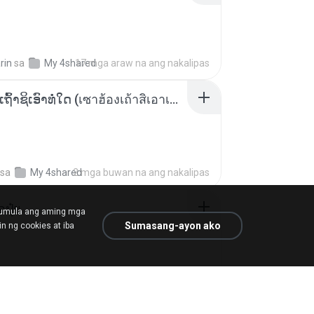
rin
sa
My 4shared
17 mga araw na ang nakalipas
ເຊົາຮ້ອງເຖົ້າຊິເອົາທໍ່ໃດ (เซาฮ้องเถ้าสิเอาเท่าใด) ບຸນເກີດ ຫນູຫ່ວງ ft. ໂສພາ ຈຸນທະລາ
sa
My 4shared
2 mga buwan na ang nakalipas
้อปุ๋ย
mumula ang aming mga
Sumasang-ayon ako
n ng cookies at iba
.
sa
Liked tracks
isang taon na ang nakalipas