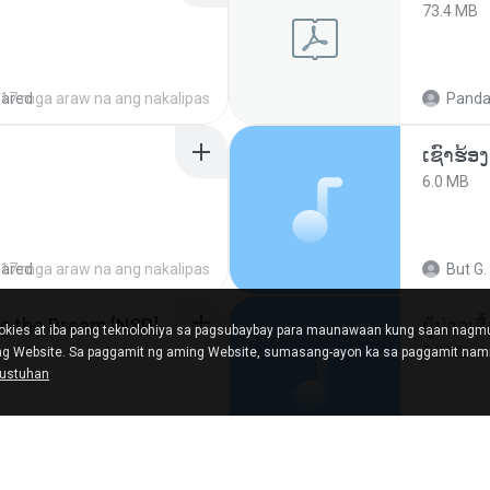
73.4 MB
hared
17 mga araw na ang nakalipas
Panda
6.0 MB
hared
17 mga araw na ang nakalipas
But G.
Tomodachi Life Living the Dream [NSP].torrent
ผู้บ่าวเสื
kies at iba pang teknolohiya sa pagsubaybay para maunawaan kung saan nag
5.2 MB
ing Website. Sa paggamit ng aming Website, sumasang-ayon ka sa paggamit nami
gustuhan
ared
2 mga buwan na ang nakalipas
Mith 9