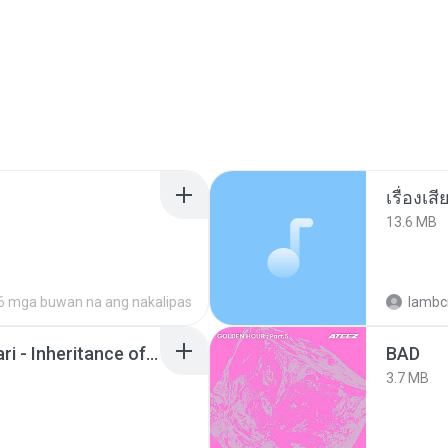
เรื่องเ
13.6 MB
6 mga buwan na ang nakalipas
lambcr
Wrath & Glory - Aeldari - Inheritance of Embers.pdf
BAD
3.7 MB