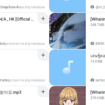
2 mga buwan na ang nakalipas
SnapTube Audio
KRK - เธอทิ้งฉันไว้ Ft.N/A , HK [Official MV]
[Witan
248.7 MB
ads
8 mga buwan na ang nakalipas
BAXK
เล่นชู้
13.4 MB
 tracks
2 mga taon na ang nakalipas
lambcr
맞아요.mp3
[Witan
279.0 MB