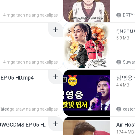
4 mga taon na ang nakalipas
DRTY
กุหลาบ
5.9 MB
4 mga taon na ang nakalipas
Suwan
 EP 05 HD.mp4
임영웅 
4.4 MB
hared
16 mga araw na ang nakalipas
castor
[Witanime.com] TSTJWGCDMS EP 05 HD.mp4
Air Hos
174.4 MB