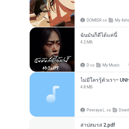
DOMISR
sa
My 4sh
ฉันมันก็ดีได้แค่นี้
4.2 MB
D
sa
My Music
4.8 MB
Peeraya L.
sa
Down
สาปสมรส 2.pdf