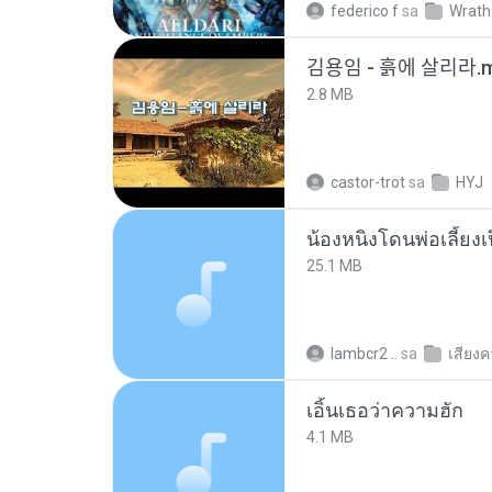
federico f
sa
Wrath
김용임 - 흙에 살리라
2.8 MB
castor-trot
sa
HYJ
25.1 MB
lambcr2 ..
sa
เสียง
เอิ้นเธอว่าความฮัก
4.1 MB