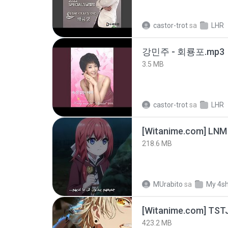
castor-trot
sa
LHR
강민주 - 회룡포.mp3
3.5 MB
castor-trot
sa
LHR
[Witanime.com] LNM
218.6 MB
MUrabito
sa
My 4s
423.2 MB