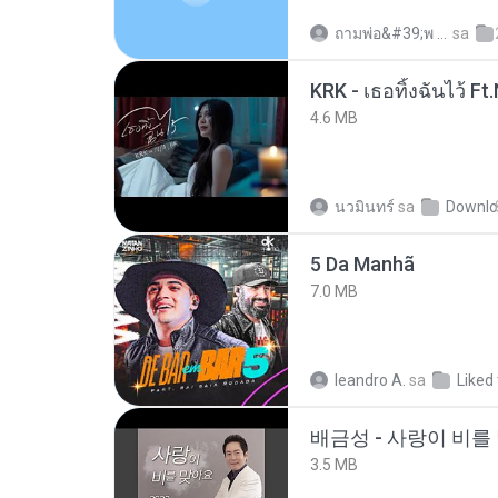
ถามพ่อ&#39;พ ม.
sa
4.6 MB
นวมินทร์
sa
Downlo
5 Da Manhã
7.0 MB
leandro A.
sa
Liked
배금성 - 사랑이 비를 
3.5 MB