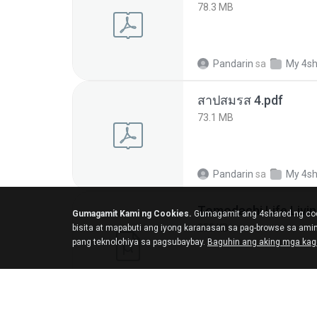
78.3 MB
Pandarin
sa
My 4s
สาปสมรส 4.pdf
73.1 MB
Pandarin
sa
My 4s
Gumagamit Kami ng Cookies.
Gumagamit ang 4shared ng coo
252 KB
bisita at mapabuti ang iyong karanasan sa pag-browse sa am
pang teknolohiya sa pagsubaybay.
Baguhin ang aking mga ka
margob
sa
My 4sh