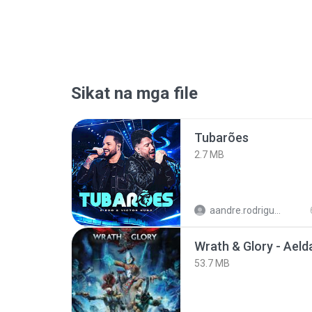
Sikat na mga file
Tubarões
2.7 MB
aandre.rodrigues
53.7 MB