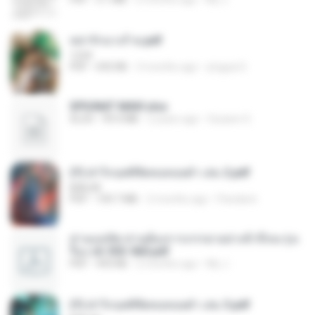
หย่ารักนางร้าย.pdf
1234
PDF
692 KB
3 months ago
yingyai S.
SPIUNAT MAVI.xlsx
XLSX
99.4 MB
2 years ago
Susann S.
(Y) ฝ่าวิกฤตพิชิตหอคอยดำ เล่ม 2.pdf
BAILIW
PDF
109.7 MB
2 months ago
Pandarin
ท่านแม่ทัพ ท่านต้องการภรรยาอย่างข้าถึงจะรุ่งเ
รือง ch 553-560.pdf
PDF
493 KB
2 months ago
My J.
(Y) ฝ่าวิกฤตพิชิตหอคอยดำ เล่ม 3.pdf