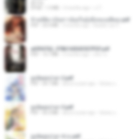
君子生
EPUB
1.3 MB
3 months ago
เจ โ.
ข้ามมิติมาเป็นสาวน้อยในอุ้งมือของอดีตลุง.pdf
PDF
25.4 MB
3 months ago
Reader Lily O.
a6994762_9786160043507PDF.pdf
PDF
15.7 MB
3 months ago
อริยา ด.
ฮูหยิuสุดป่วuฯ 2.pdf
PDF
64.7 MB
about a year ago
ณิชพน แ.
ฮูหยิuสุดป่วuฯ 3.pdf
PDF
65.3 MB
about a year ago
ณิชพน แ.
ฮูหยิuสุดป่วuฯ 4 จบ.pdf