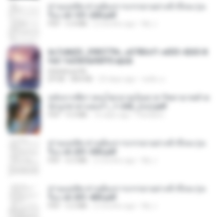
ท่านแม่ทัพ ท่านต้องการภรรยาอย่างข้าถึงจะรุ่งเ
รือง ch 101-200.pdf
PDF
5.4 MB
2 months ago
My J.
6c7c8d33_3f85779c_e3783cf1-e033-4265-8
fe2-1e23b5a9dff0.epub
littlebbear96
EPUB
804 KB
25 days ago
ทอฝัน ม.
หลังจากพี่สาวคนโตกลายเป็นทาส รัชทายาทตำห
นักบูรพาตาแดงก่ำ_1-242_(จบ).pdf
PDF
9.3 MB
16 days ago
Pandarin
ท่านแม่ทัพ ท่านต้องการภรรยาอย่างข้าถึงจะรุ่งเ
รือง ch 201-300.pdf
PDF
6.5 MB
2 months ago
My J.
ท่านแม่ทัพ ท่านต้องการภรรยาอย่างข้าถึงจะรุ่งเ
รือง ch 301-400.pdf
PDF
5.2 MB
2 months ago
My J.