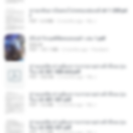
หวนกลับมาเป็นคนโปรดของฮ่องเต้ ch 1-200.pd
f
PDF
6.4 MB
2 months ago
My J.
(Y) ฝ่าวิกฤตพิชิตหอคอยดำ เล่ม 1.pdf
BAILIW
PDF
101.1 MB
2 months ago
Pandarin
ท่านแม่ทัพ ท่านต้องการภรรยาอย่างข้าถึงจะรุ่งเ
รือง ch 561-568 end.pdf
PDF
502 KB
2 months ago
My J.
ท่านแม่ทัพ ท่านต้องการภรรยาอย่างข้าถึงจะรุ่งเ
รือง ch 401-501.pdf
PDF
3.6 MB
2 months ago
My J.
ท่านแม่ทัพ ท่านต้องการภรรยาอย่างข้าถึงจะรุ่งเ
รือง ch 502-551.pdf
PDF
3.1 MB
2 months ago
My J.