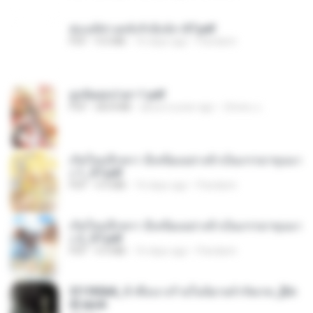
ฮ่องเต้ช่างคลั่งรักยิ่งนัก-ST.pdf
PDF
9.0 MB
16 days ago
Pandarin
ฮูหยิuสุดป่วuฯ 1.pdf
PDF
68.8 MB
about a year ago
ณิชพน แ.
เกิดใหม่อีกครา อี๋เหนียงอย่างข้าเป็นภรรยาขุนนา
ง 1_ST.pdf
PDF
4.9 MB
16 days ago
Pandarin
เกิดใหม่อีกครา อี๋เหนียงอย่างข้าเป็นภรรยาขุนนา
ง 2_ST.pdf
PDF
4.9 MB
16 days ago
Pandarin
3f1f85b8_ข้าคือนางร้ายในนิยายจำกัดเรท_[En
d].epub