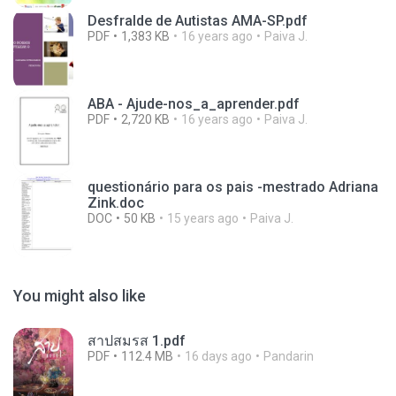
Desfralde de Autistas AMA-SP.pdf
PDF
1,383 KB
16 years ago
Paiva J.
ABA - Ajude-nos_a_aprender.pdf
PDF
2,720 KB
16 years ago
Paiva J.
questionário para os pais -mestrado Adriana
Zink.doc
DOC
50 KB
15 years ago
Paiva J.
You might also like
สาปสมรส 1.pdf
PDF
112.4 MB
16 days ago
Pandarin