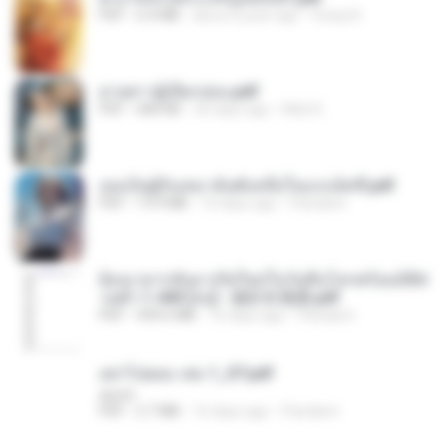
PDF
6.4 MB
about a year ago
Orasa K.
ม่ายสาวผู้เปียกปอน.pdf
PDF
684 KB
26 days ago
Mob K.
เธอเป็นผู้รับเหมาอันดับหนึ่งในแกแล็คซี่.pdf
PDF
19.9 MB
16 days ago
Pandarin
ย้อนเวลากลับมาเกิดใหม่ในวันสิ้นโลกพร้อมมิติส่
วนตัว 1-443 [จบ] - 揍趴长颈鹿.pdf
PDF
499.6 MB
16 days ago
Pandarin
อย่าไปยอม เล่ม 1_ST.pdf
decht
PDF
2.7 MB
16 days ago
Pandarin