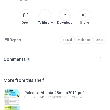
PDF
286 KB
Open
To library
Download
Share
Report
Sexual
Violence
Other
Comments
0
More from this shelf
Palestra-Atibaia-28maio2011.pdf
PDF
799 KB
15 years ago
Paiva J.