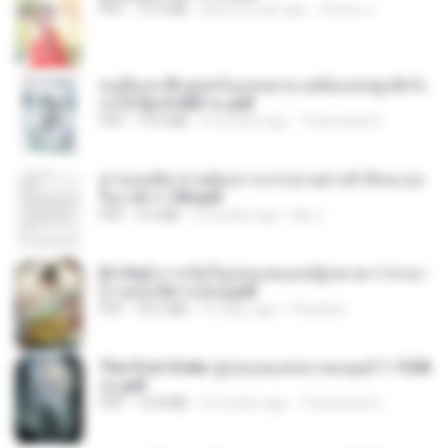
PDF
72.5 MB
about a year ago
ณิชพน แ.
คนอื่นเขาฝึกยุทธกันแทบตาย แต่ฉันแค่ปลูกผักก็เ
ก่งได้ Ep.0-600 จบ.pdf
PDF
19.0 MB
3 months ago
Theerasak G.
ท่านแม่ทัพ ท่านต้องการภรรยาอย่างข้าถึงจะรุ่งเ
รือง ch 1-100.pdf
PDF
4.4 MB
2 months ago
My J.
[A Chu] การเกิดใหม่ของหมอหญิงเทวดา l ชายา
ท่านอ๋องปีศาจ [จบ].pdf
PDF
35.5 MB
16 days ago
Pandarin
The First Order สู่รุ่งอรุณแห่งมวลมนุษย์ 1-1328
จบ.pdf
PDF
72.8 MB
3 months ago
Theerasak G.