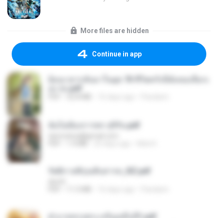
More files are hidden
Continue in app
ย้อนเวลากลับมาในยุค 70 ชีวิตครั้งนี้ฉันขอเลือกเ
อง จบ.pdf
PDF
32.8 MB
16 days ago
Pandarin
ฉันไม่ต้องการพร สุจิรัน.pdf
tanmobza@gmail.com
PDF
1.4 MB
25 days ago
Mob K.
รัตติกาลพิรุณสิบสารท_RZ.pdf
decht
PDF
11.5 MB
16 days ago
Pandarin
ฝ่าบาททรงพระเจริญหมื่นปี1.pdf