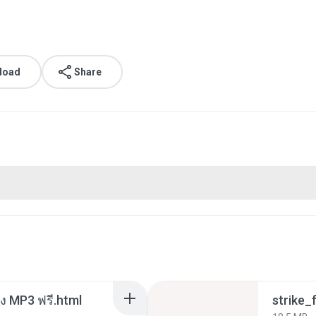
load
Share
 MP3 ฟรี.html
strike