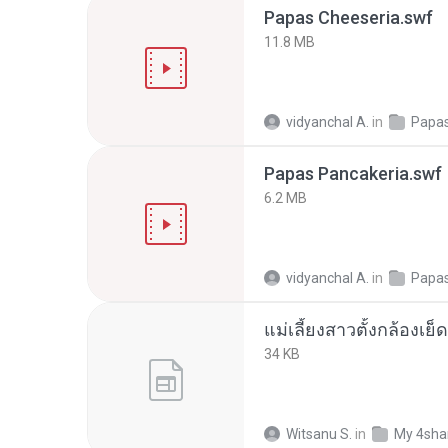
Papas Cheeseria.swf
11.8 MB
vidyanchal A.
in
Papas
Papas Pancakeria.swf
6.2 MB
vidyanchal A.
in
Papas
34 KB
Witsanu S.
in
My 4sha