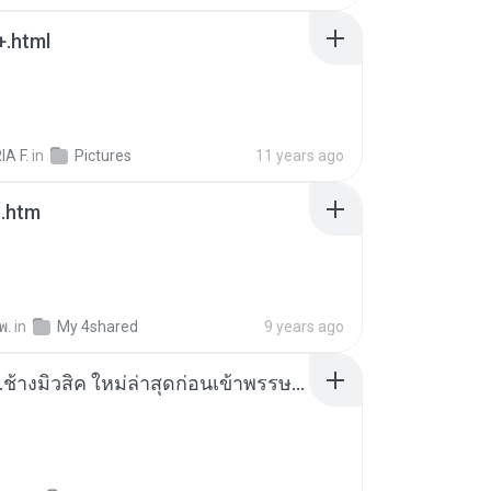
+.html
A F.
in
Pictures
11 years ago
์.htm
พ.
in
My 4shared
9 years ago
รถแห่ ช.ช้างมิวสิค ใหม่ล่าสุดก่อนเข้าพรรษา 2559 cover (5) - ดาวน์โหลด MP3, เล่น, ฟังเพลง - 4shared - Namaoi Tubsawad.html