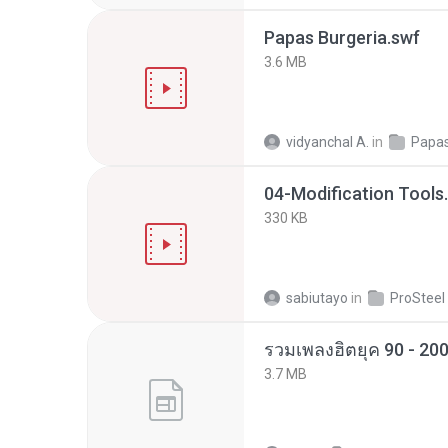
Papas Burgeria.swf
3.6 MB
vidyanchal A.
in
Papas
04-Modification Tools
330 KB
sabiutayo
in
3.7 MB