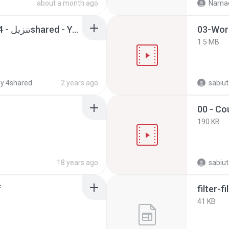
about a month ago
Namao
GANN CALCULATOR - تنزيل - 4shared - Ys ys.html
03-Wor
1.5 MB
y 4shared
2 years ago
sabiu
00 - Co
190 KB
18 years ago
sabiu
f
filter-f
41 KB