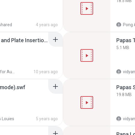
18.5 MB
shared
4 years ago
Pong 
03-Workframe Shapes and Plate Insertion.swf
Papas 
5.1 MB
ProSteel for AutoCAD - Modeling Fundamentals
10 years ago
vidyan
 mode).swf
Papas 
19.8 MB
 Louies
5 years ago
vidyan
Papa Lo