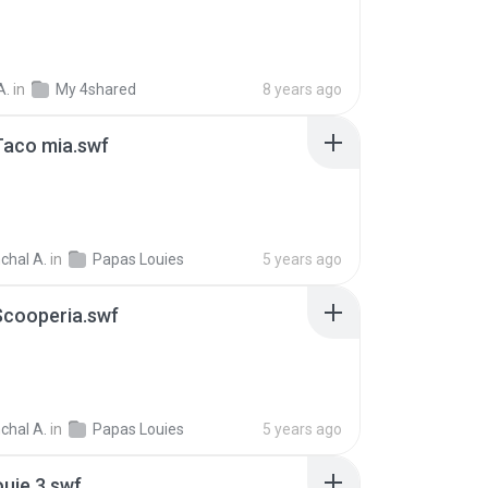
A.
in
My 4shared
8 years ago
Taco mia.swf
chal A.
in
Papas Louies
5 years ago
Scooperia.swf
chal A.
in
Papas Louies
5 years ago
uie 3.swf