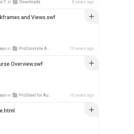
i T.
in
Downloads
8 years ago
kframes and Views.swf
tayo
in
ProConcrete AutoCAD Fundamentals (metric)
10 years ago
urse Overview.swf
tayo
in
ProSteel for AutoCAD - Modeling Fundamentals
10 years ago
ile.html