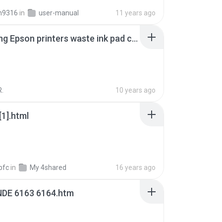
n9316
in
user-manual
11 years ago
Resetting Epson printers waste ink pad counter using the SSC Service Utility ( The INK Store ).htm
R.
10 years ago
[1].html
spfc
in
My 4shared
16 years ago
NDE 6163 6164.htm