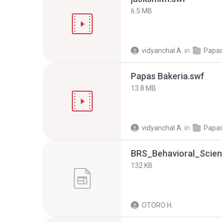
6.5 MB
vidyanchal A.
in
Papas
Papas Bakeria.swf
13.8 MB
vidyanchal A.
in
Papas
BRS_Behavioral_Scien
132 KB
OTORO H.