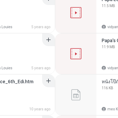
11.5 MB
 Louies
5 years ago
vidyan
Papa's
11.9 MB
 Louies
5 years ago
vidyan
ce_6th_Edi.htm
หนังโป๊ญ
116 KB
10 years ago
meo K