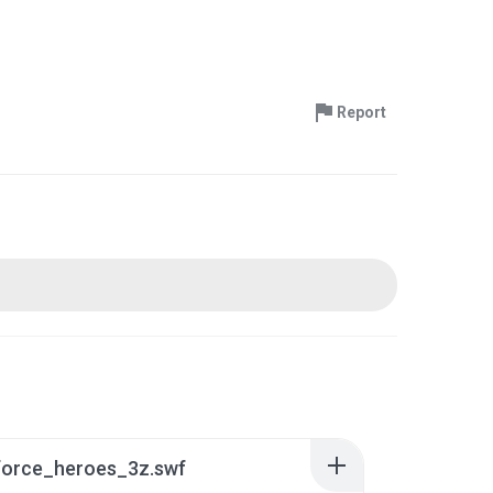
Report
_force_heroes_3z.swf