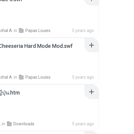
chal A.
in
Papas Louies
5 years ago
 Cheeseria Hard Mode Mod.swf
chal A.
in
Papas Louies
5 years ago
ี่ปุ่น.htm
.
in
Downloads
5 years ago