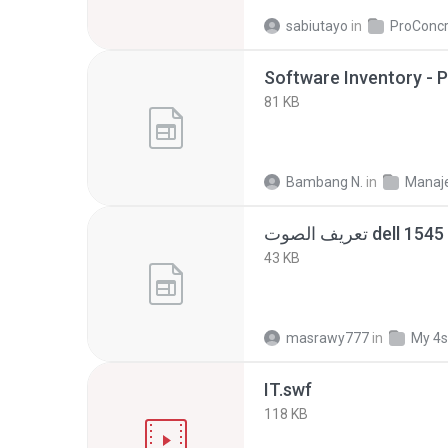
sabiutayo
in
81 KB
Bambang N.
in
43 KB
masrawy777
in
My 4s
IT.swf
118 KB