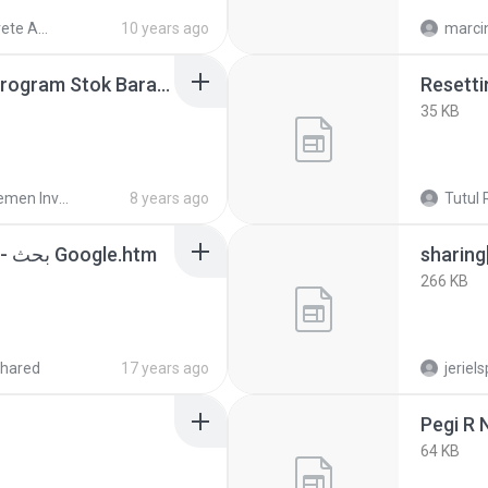
ProConcrete AutoCAD Fundamentals (metric)
10 years ago
marci
Software Inventory - Program Stok Barang Gudang - Gratis Download.html
35 KB
Manajemen Inventory
8 years ago
Tutul 
تعريف الصوت dell 1545 - بحث Google‏.htm
sharing
266 KB
hared
17 years ago
jeriel
Pegi R 
64 KB