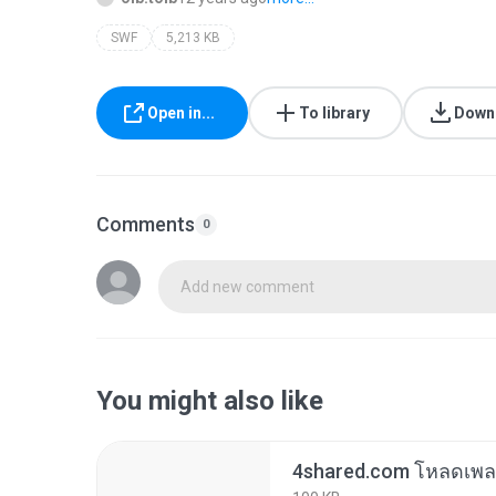
SWF
5,213 KB
Open in...
To library
Down
Comments
0
Add new comment
You might also like
4shared.com โหลดเพลง