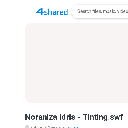
Noraniza Idris - Tinting.swf
oib.toib
12 years ago
more...