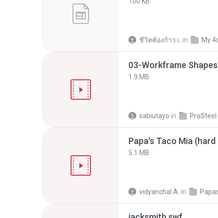
100 KB
ชีวิตต้องก้าว เ.
in
My 4
1.9 MB
sabiutayo
in
Papa's Taco Mia (hard
5.1 MB
vidyanchal A.
in
Papas
jacksmith.swf