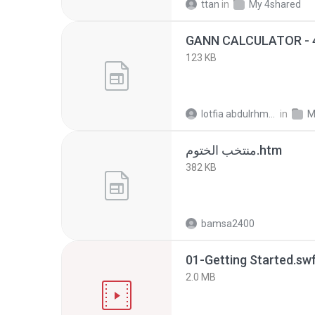
ttan
in
My 4shared
123 KB
lotfia abdulrhman
in
M
منتخب الختوم.htm
382 KB
bamsa2400
01-Getting Started.sw
2.0 MB